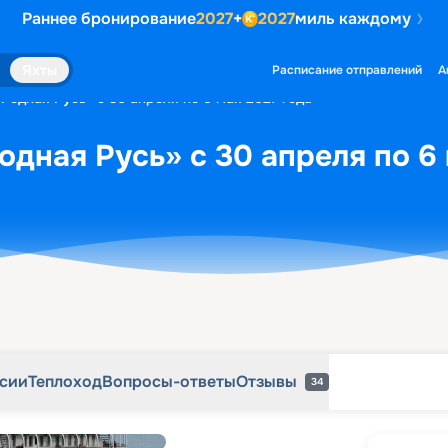
Раннее бронирование
2027
+
2027
миль каждому
рсии
Теплоход
Вопросы-ответы
Отзывы
34
Яхты
Расписание отправлений
А
«Родная Русь» с 30 апреля по 6 мая 2027 года
одная Русь» с 30 апреля по 6 
рсии
Теплоход
Вопросы-ответы
Отзывы
34