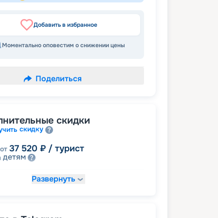
Добавить в избранное
Моментально оповестим о снижении цены
Поделиться
лнительные скидки
скидку
учить
37 520
₽
/ турист
от
детям
а
Развернуть
43 952
₽
/ турист
от
ное размещение
50 920
₽
/ турист
т