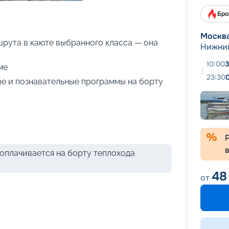
+
30
фотографий
Бро
Москв
рута в каюте выбранного класса — она
Нижни
10:00
3
ме
23:30
е и познавательные программы на борту
оплачивается на борту теплохода
48
от