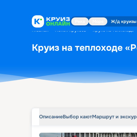
Описание
Выбор кают
Маршрут и экску
Река
Море
Ж/д круизы
Главная
•
Поиск круизов
•
Круиз на теплоходе 
Круиз на теплоходе «Р
Описание
Выбор кают
Маршрут и экску