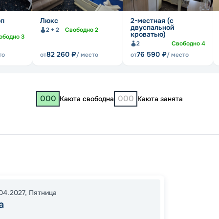
оп
Люкс
2-местная (с
двуспальной
2 + 2
Свободно
2
кроватью)
ободно
3
2
Свободно
4
82 260
₽
76 590
₽
то
от
/ место
от
/ место
000
000
Каюта свободна
Каюта занята
Бро
Москв
04.2027
,
Пятница
Нижни
а
10:00
3