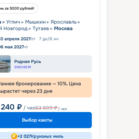
нь за 5000 рублей!
а
Углич
Мышкин
Ярославль
й Новгород
Тутаев
Москва
0 апреля 2027
пт
7
дн
/
6
нч
06 мая 2027
чт
Родная Русь
ЭКОНОМ
Раннее бронирование —
10
%. Цена
вырастет через
23
дня
 240
₽
/ чел
53 600
₽
/ чел
Выбор каюты
+
2 027
Круизных миль