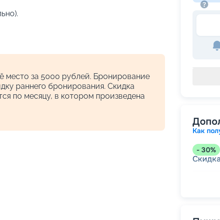
ьно).
ё место за 5000 рублей. Бронирование
кидку раннего бронирования. Скидка
ся по месяцу, в котором произведена
Допо
Как пол
-
30
%
Скидк
-
18
%
Непол
-
5
%
о