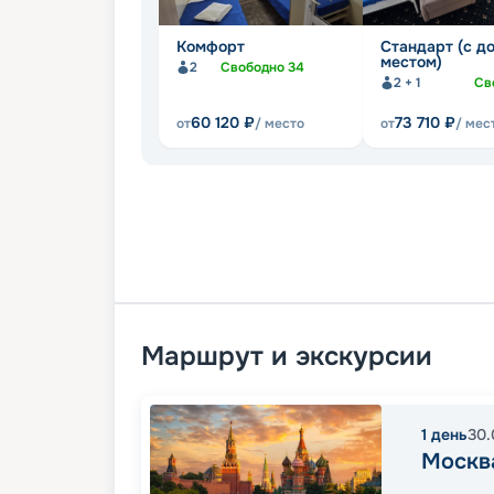
Комфорт
Стандарт (с д
местом)
2
Свободно
34
2 + 1
Св
60 120
₽
73 710
₽
от
/ место
от
/ мес
Маршрут и экскурсии
1
день
30.
Москв