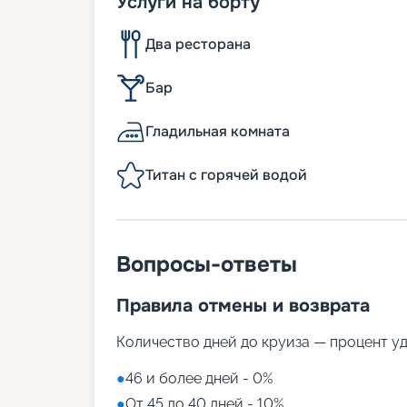
Услуги на борту
Два ресторана
Бар
Гладильная комната
Титан с горячей водой
Вопросы-ответы
Правила отмены и возврата
Количество дней до круиза — процент у
●
46 и более дней - 0%
●
От 45 до 40 дней - 10%