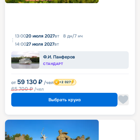
13:00
20 июля 2027
вт
8
дн
/
7
нч
14:00
27 июля 2027
вт
Ф.И. Панферов
СТАНДАРТ
59 130
₽
от
/чел
+2 027
65 700
₽
/чел
Выбрать круиз