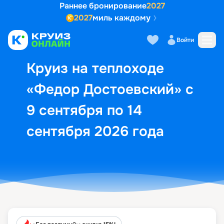
Раннее бронирование
2027
2027
миль каждому
Описание
Выбор кают
Маршрут и экск
Войти
Круиз на теплоходе
«Федор Достоевский» с
9 сентября по 14
сентября 2026 года