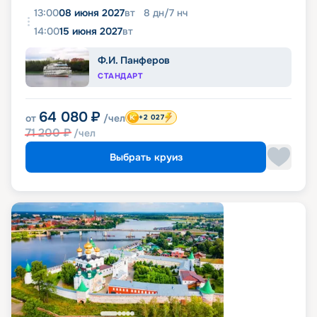
13:00
08 июня 2027
вт
8
дн
/
7
нч
14:00
15 июня 2027
вт
Ф.И. Панферов
СТАНДАРТ
64 080
₽
от
/чел
+2 027
71 200
₽
/чел
Выбрать круиз