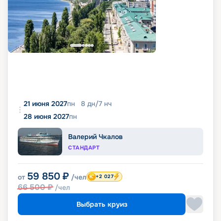
21 июня 2027
пн
8
дн
/
7
нч
28 июня 2027
пн
Валерий Чкалов
СТАНДАРТ
59 850
₽
от
/чел
+2 027
66 500
₽
/чел
Выбрать круиз