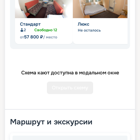
Стандарт
Люкс
С
2
Свободно
12
Не осталось
Не
57 800
₽
от
/ место
Схема кают доступна в модальном окне
Открыть схему
Маршрут и экскурсии