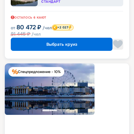
СТАНДАРТ
ОСТАЛОСЬ
6
КАЮТ
80 472
₽
от
/чел
+2 027
91 445
₽
/чел
Выбрать круиз
Спецпредложение - 10%