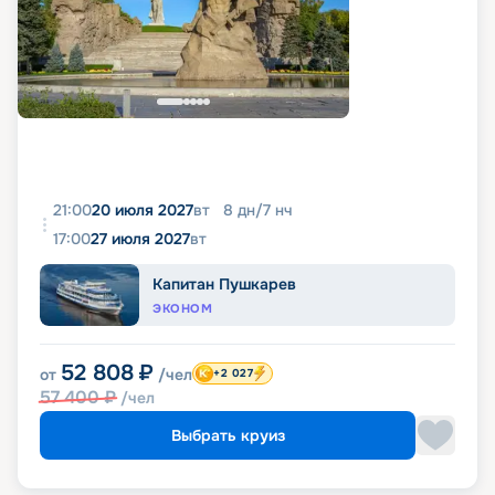
21:00
20 июля 2027
вт
8
дн
/
7
нч
17:00
27 июля 2027
вт
Капитан Пушкарев
ЭКОНОМ
52 808
₽
от
/чел
+2 027
57 400
₽
/чел
Выбрать круиз