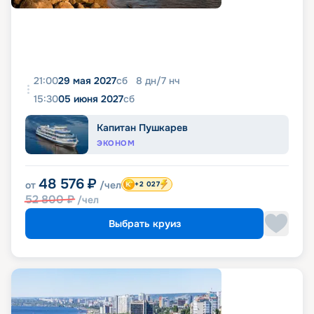
21:00
29 мая 2027
сб
8
дн
/
7
нч
15:30
05 июня 2027
сб
Капитан Пушкарев
ЭКОНОМ
48 576
₽
от
/чел
+2 027
52 800
₽
/чел
Выбрать круиз