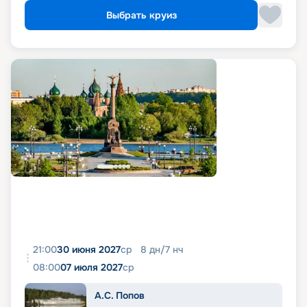
Выбрать круиз
21:00
30 июня 2027
ср
8
дн
/
7
нч
08:00
07 июля 2027
ср
А.С. Попов