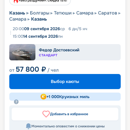
«Без раздумий»: скидка 15%!
Казань
Болгары
Тетюши
Самара
Саратов
Самара
Казань
20:00
09 сентября 2026
ср
6
дн
/
5
нч
15:00
14 сентября 2026
пн
Федор Достоевский
СТАНДАРТ
57 800
₽
от
/ чел
Выбор каюты
+
1 000
Круизных миль
Добавить в избранное
Моментально оповестим о снижении цены