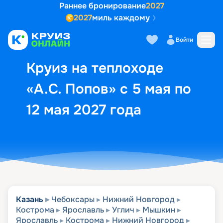
Раннее бронирование
2027
2027
миль каждому
Описание
Выбор кают
Маршрут и экск
Войти
Круиз на теплоходе
«А.С. Попов» с 5 мая по
12 мая 2027 года
Казань
Чебоксары
Нижний Новгород
Кострома
Ярославль
Углич
Мышкин
Ярославль
Кострома
Нижний Новгород