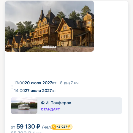
13:00
20 июля 2027
вт
8
дн
/
7
нч
14:00
27 июля 2027
вт
Ф.И. Панферов
СТАНДАРТ
59 130
₽
от
/чел
+2 027