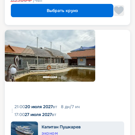
65 700
₽
/чел
Выбрать круиз
21:00
20 июля 2027
вт
8
дн
/
7
нч
17:00
27 июля 2027
вт
Капитан Пушкарев
ЭКОНОМ