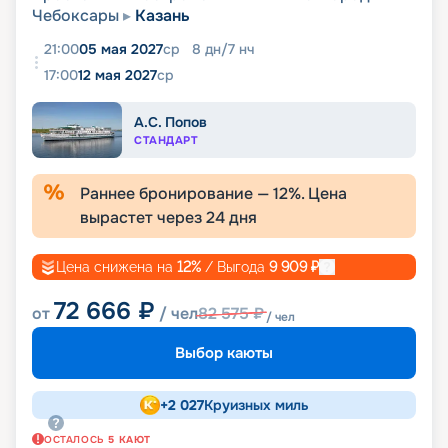
Чебоксары
Казань
21:00
05 мая 2027
ср
8
дн
/
7
нч
17:00
12 мая 2027
ср
А.С. Попов
СТАНДАРТ
Раннее бронирование —
12
%. Цена
вырастет через
24
дня
Цена снижена на
12
%
/ Выгода
9 909
₽
72 666
₽
от
/ чел
82 575
₽
/ чел
Выбор каюты
+
2 027
Круизных миль
ОСТАЛОСЬ
5
КАЮТ