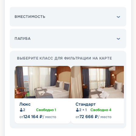
ВМЕСТИМОСТЬ
ПАЛУБА
ВЫБЕРИТЕ КЛАСС ДЛЯ ФИЛЬТРАЦИИ НА КАРТЕ
Люкс
Стандарт
П
2
Свободно
1
2 + 1
Свободно
4
Не
124 164
₽
72 666
₽
от
/ место
от
/ место