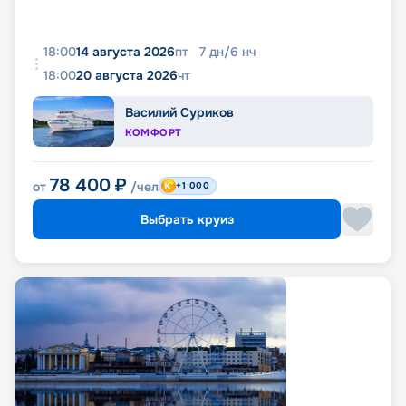
18:00
14 августа 2026
пт
7
дн
/
6
нч
18:00
20 августа 2026
чт
Василий Суриков
КОМФОРТ
78 400
₽
от
/чел
+1 000
Выбрать круиз