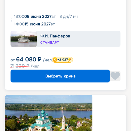
13:00
08 июня 2027
вт
8
дн
/
7
нч
14:00
15 июня 2027
вт
Ф.И. Панферов
СТАНДАРТ
64 080
₽
от
/чел
+2 027
71 200
₽
/чел
Выбрать круиз