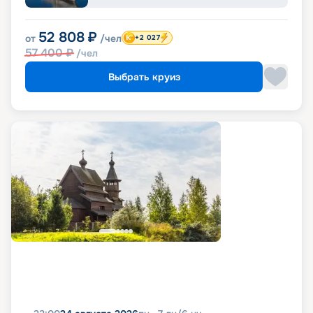
52 808
₽
от
/чел
+2 027
57 400
₽
/чел
Выбрать круиз