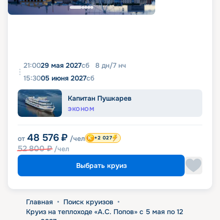
21:00
29 мая 2027
сб
8
дн
/
7
нч
15:30
05 июня 2027
сб
Капитан Пушкарев
ЭКОНОМ
48 576
₽
от
/чел
+2 027
52 800
₽
/чел
Выбрать круиз
Главная
•
Поиск круизов
•
Круиз на теплоходе «А.С. Попов» с 5 мая по 12