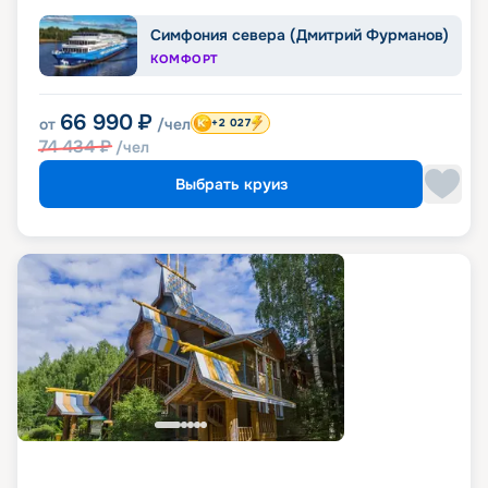
Симфония севера (Дмитрий Фурманов)
КОМФОРТ
66 990
₽
от
/чел
+2 027
74 434
₽
/чел
Выбрать круиз