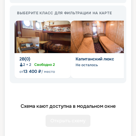
ВЫБЕРИТЕ КЛАСС ДЛЯ ФИЛЬТРАЦИИ НА КАРТЕ
2В(0)
Капитанский люкс
Л
2 + 2
Свободно
2
Не осталось
Не
13 400
₽
от
/ место
Схема кают доступна в модальном окне
Открыть схему