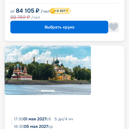
84 105
₽
от
/чел
+2 027
99 750
₽
/чел
Выбрать круиз
17:30
01 мая 2027
сб
5
дн
/
4
нч
16:30
05 мая 2027
ср