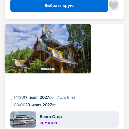
Выбрать круиз
14:30
17 июля 2027
сб
7
дн
/
6
нч
08:00
23 июля 2027
пт
Волга Стар
КОМФОРТ