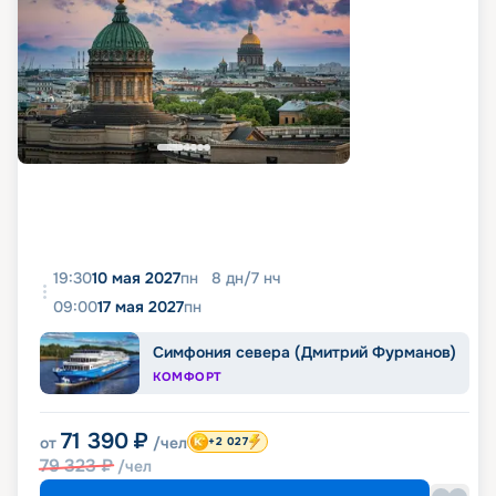
19:30
10 мая 2027
пн
8
дн
/
7
нч
09:00
17 мая 2027
пн
Симфония севера (Дмитрий Фурманов)
КОМФОРТ
71 390
₽
от
/чел
+2 027
79 323
₽
/чел