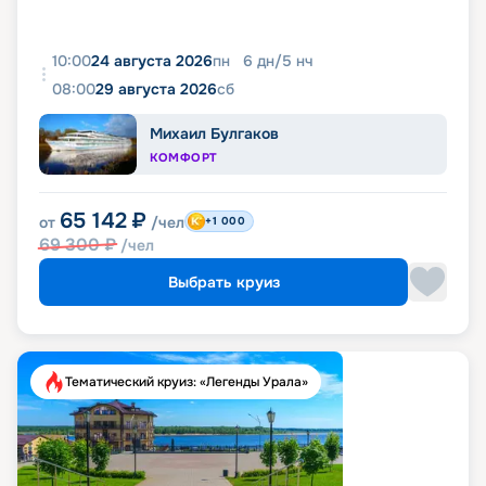
10:00
24 августа 2026
пн
6
дн
/
5
нч
08:00
29 августа 2026
сб
Михаил Булгаков
КОМФОРТ
65 142
₽
от
/чел
+1 000
69 300
₽
/чел
Выбрать круиз
Тематический круиз: «Легенды Урала»