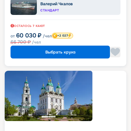
Валерий Чкалов
СТАНДАРТ
ОСТАЛОСЬ
7
КАЮТ
60 030
₽
от
/чел
+2 027
66 700
₽
/чел
Выбрать круиз