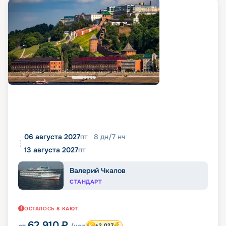
06 августа 2027
пт
8
дн
/
7
нч
13 августа 2027
пт
Валерий Чкалов
СТАНДАРТ
ОСТАЛОСЬ
8
КАЮТ
62 910
₽
+2 027