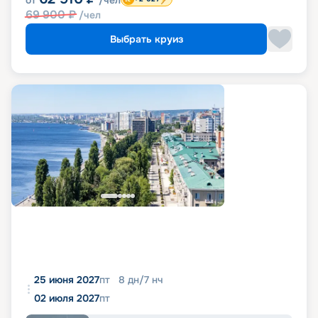
от
/чел
69 900
₽
/чел
Выбрать круиз
25 июня 2027
пт
8
дн
/
7
нч
02 июля 2027
пт