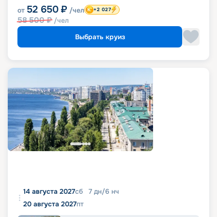
52 650
₽
от
/чел
+2 027
58 500
₽
/чел
Выбрать круиз
14 августа 2027
сб
7
дн
/
6
нч
20 августа 2027
пт