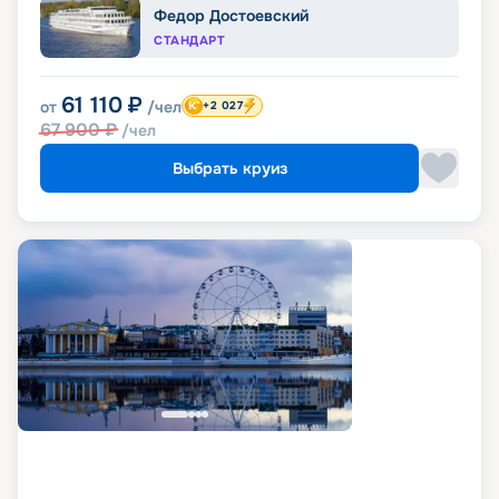
Федор Достоевский
СТАНДАРТ
61 110
₽
от
/чел
+2 027
67 900
₽
/чел
Выбрать круиз