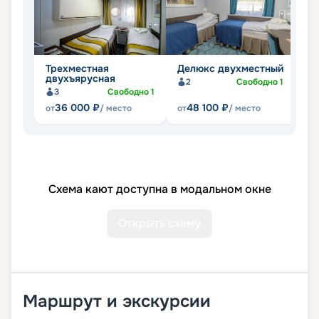
Трехместная
Делюкс двухместный
С
двухъярусная
2
Свободно
1
Не
3
Свободно
1
36 000
₽
48 100
₽
от
/ место
от
/ место
Схема кают доступна в модальном окне
Открыть схему
Маршрут и экскурсии