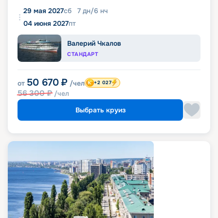
29 мая 2027
сб
7
дн
/
6
нч
04 июня 2027
пт
Валерий Чкалов
СТАНДАРТ
50 670
₽
от
/чел
+2 027
56 300
₽
/чел
Выбрать круиз