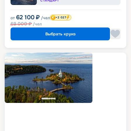
СТАНДАРТ
62 100
₽
от
/чел
+2 027
69 000
₽
/чел
Выбрать круиз