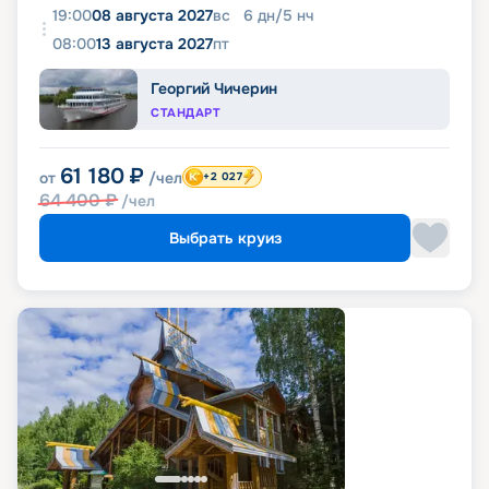
19:00
08 августа 2027
вс
6
дн
/
5
нч
08:00
13 августа 2027
пт
Георгий Чичерин
СТАНДАРТ
61 180
₽
от
/чел
+2 027
64 400
₽
/чел
Выбрать круиз