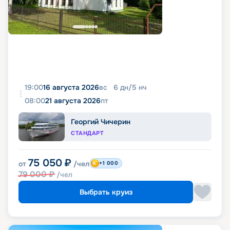
19:00
16 августа 2026
вс
6
дн
/
5
нч
08:00
21 августа 2026
пт
Георгий Чичерин
СТАНДАРТ
75 050
₽
от
/чел
+1 000
79 000
₽
/чел
Выбрать круиз