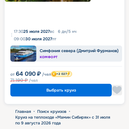
17:30
25 июля 2027
вс
6
дн
/
5
нч
09:00
30 июля 2027
пт
Симфония севера (Дмитрий Фурманов)
КОМФОРТ
64 090
₽
от
/чел
+2 027
71 190
₽
/чел
Выбрать круиз
Главная
•
Поиск круизов
•
Круиз на теплоходе «Мамин Сибиряк» с 31 июля
по 9 августа 2026 года