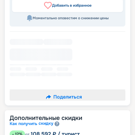
Добавить в избранное
Моментально оповестим о снижении цены
Поделиться
Дополнительные скидки
скидку
Как получить
108 592
₽
/ турист
-
12
%
от