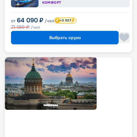
КОМФОРТ
64 090
₽
от
/чел
+2 027
71 190
₽
/чел
Выбрать круиз