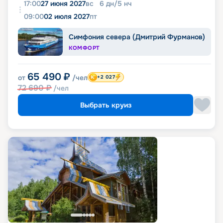
17:00
27 июня 2027
вс
6
дн
/
5
нч
09:00
02 июля 2027
пт
Симфония севера (Дмитрий Фурманов)
КОМФОРТ
65 490
₽
от
/чел
+2 027
72 690
₽
/чел
Выбрать круиз