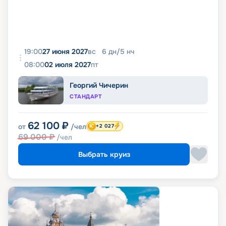
19:00
27 июня 2027
вс
6
дн
/
5
нч
08:00
02 июля 2027
пт
Георгий Чичерин
СТАНДАРТ
62 100
₽
от
/чел
+2 027
69 000
₽
/чел
Выбрать круиз