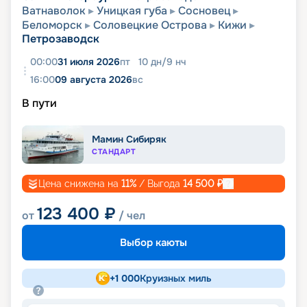
Ватнаволок
Уницкая губа
Сосновец
Беломорск
Соловецкие Острова
Кижи
Петрозаводск
00:00
31 июля 2026
пт
10
дн
/
9
нч
16:00
09 августа 2026
вс
В пути
Мамин Сибиряк
СТАНДАРТ
Цена снижена на
11
%
/ Выгода
14 500
₽
123 400
₽
от
/ чел
Выбор каюты
+
1 000
Круизных миль