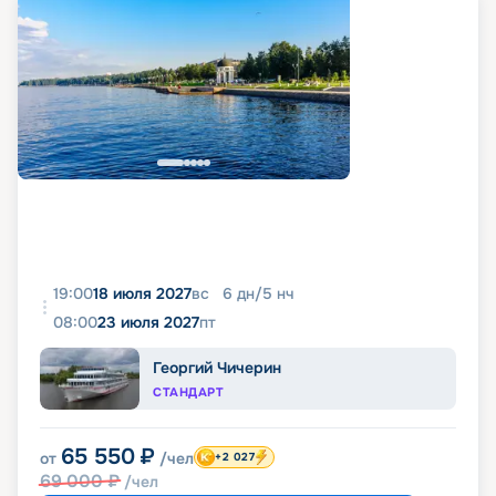
19:00
18 июля 2027
вс
6
дн
/
5
нч
08:00
23 июля 2027
пт
Георгий Чичерин
СТАНДАРТ
65 550
₽
от
/чел
+2 027
69 000
₽
/чел