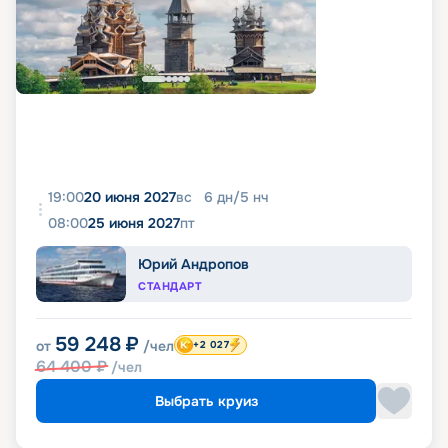
19:00
20 июня 2027
вс
6
дн
/
5
нч
08:00
25 июня 2027
пт
Юрий Андропов
СТАНДАРТ
59 248
₽
от
/чел
+2 027
64 400
₽
/чел
Выбрать круиз