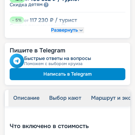
детям
Скидка
117 230
₽
/ турист
-
5
%
от
пенсионерам
Скидка
Развернуть
Скидка на юбилей свадьбы, кратный 5-ти
годам
именинникам
Скидка
Пишите в Telegram
Быстрые ответы на вопросы
Поможем с выбором круиза
Написать в Telegram
Описание
Выбор кают
Маршрут и экск
+
11
фотографий
Что включено в стоимость