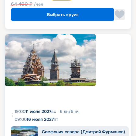
64 400
₽
/чел
Выбрать круиз
19:00
11 июля 2027
вс
6
дн
/
5
нч
09:00
16 июля 2027
пт
Симфония севера (Дмитрий Фурманов)