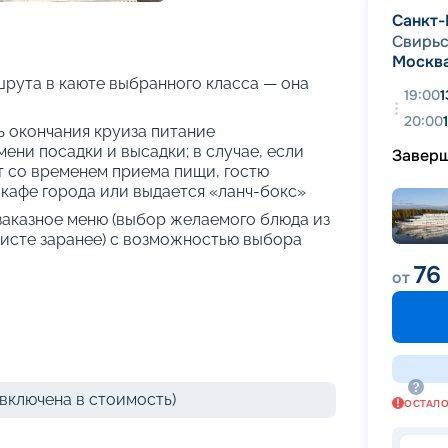
+
24
фотографий
Санкт-
Свирь
Москв
рута в каюте выбранного класса — она
19:00
1
20:00
нь окончания круиза питание
ени посадки и высадки; в случае, если
Завер
т со временем приема пищи, гостю
кафе города или выдается «ланч-бокс»
 заказное меню (выбор желаемого блюда из
исте заранее) с возможностью выбора
76
от
включена в стоимость)
ОСТАЛ