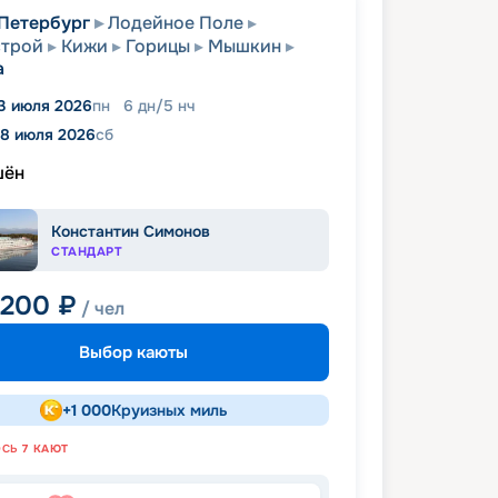
Петербург
Лодейное Поле
строй
Кижи
Горицы
Мышкин
а
3 июля 2026
пн
6
дн
/
5
нч
18 июля 2026
сб
шён
Константин Симонов
СТАНДАРТ
 200
₽
/ чел
Выбор каюты
+
1 000
Круизных миль
ОСЬ
7
КАЮТ