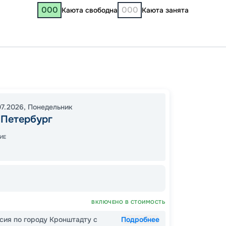
000
000
Каюта свободна
Каюта занята
Санкт-
Свирь
Москв
07.2026
,
Понедельник
19:00
1
-Петербург
20:00
ИЕ
Завер
76
ВКЛЮЧЕНО В СТОИМОСТЬ
от
сия по городу Кронштадту с
Подробнее