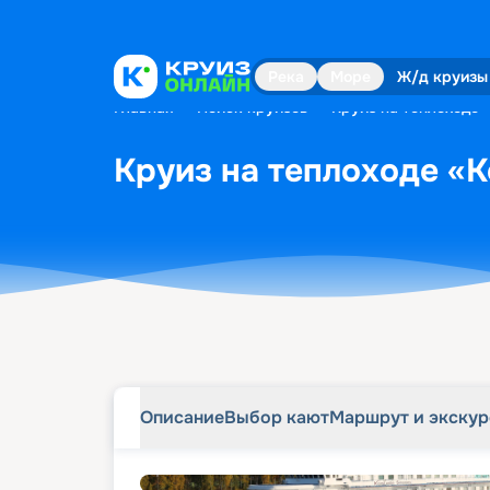
Описание
Выбор кают
Маршрут и экску
Река
Море
Ж/д круизы
Главная
•
Поиск круизов
•
Круиз на теплоходе 
Круиз на теплоходе «К
Описание
Выбор кают
Маршрут и экску