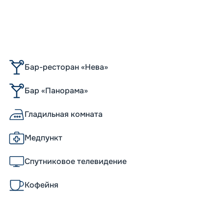
Бар-ресторан «Нева»
Бар «Панорама»
Гладильная комната
Медпункт
Спутниковое телевидение
Кофейня