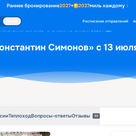
Раннее бронирование
2027
+
2027
миль каждому
рсии
Теплоход
Вопросы-ответы
Отзывы
33
Яхты
Расписание отправлений
А
«Константин Симонов» с 13 июля по 18 июля 2026 года
онстантин Симонов» с 13 июля
рсии
Теплоход
Вопросы-ответы
Отзывы
33