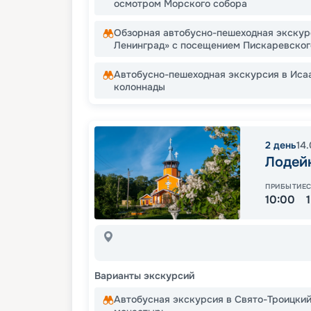
осмотром Морского собора
Обзорная автобусно-пешеходная экскур
Ленинград» с посещением Пискаревско
Автобусно-пешеходная экскурсия в Иса
колоннады
2
день
14
Лодей
ПРИБЫТИЕ
10:00
Варианты экскурсий
Автобусная экскурсия в Свято-Троицки