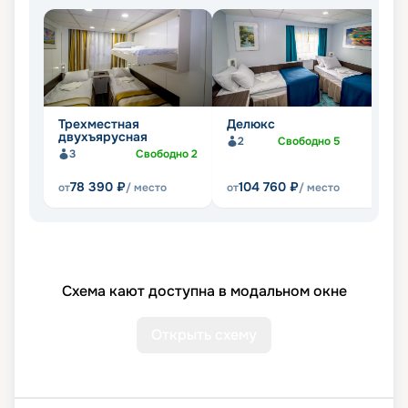
Трехместная
Делюкс
Д
двухъярусная
2
Свободно
5
3
Свободно
2
78 390
₽
104 760
₽
от
/ место
от
/ место
от
Схема кают доступна в модальном окне
Открыть схему