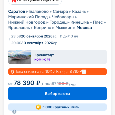
«Успей купить»: скидка 10%!
Саратов
Балаково
Самара
Казань
Мариинский Посад
Чебоксары
Нижний Новгород
Городец
Кинешма
Плес
Ярославль
Коприно
Мышкин
Москва
23:59
20 сентября 2026
вс
11
дн
/
10
нч
20:00
30 сентября 2026
ср
Кронштадт
КОМФОРТ
Цена снижена на
10
%
/ Выгода
8 710
₽
78 390
₽
от
/ чел
87 100
₽
/ чел
Выбор каюты
+
1 000
Круизных миль