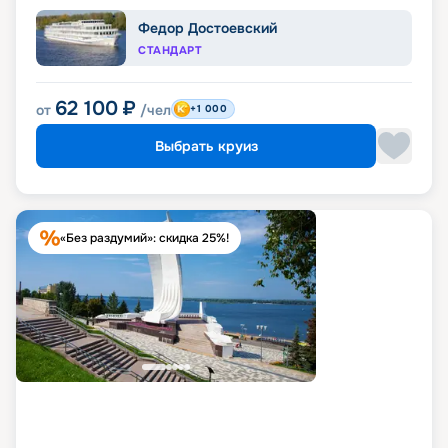
Федор Достоевский
СТАНДАРТ
62 100
₽
от
/чел
+1 000
Выбрать круиз
«Без раздумий»: скидка 25%!