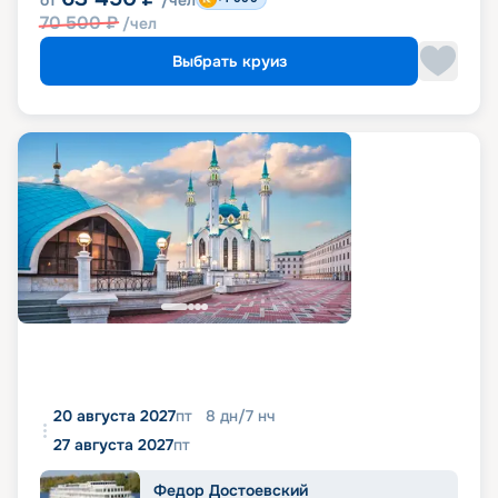
от
/чел
70 500
₽
/чел
Выбрать круиз
20 августа 2027
пт
8
дн
/
7
нч
27 августа 2027
пт
Федор Достоевский