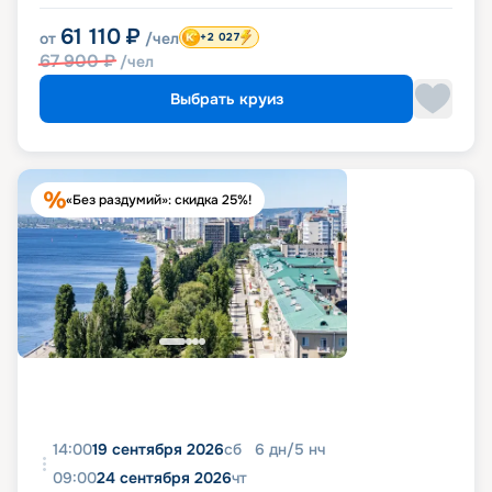
61 110
₽
от
/чел
+2 027
67 900
₽
/чел
Выбрать круиз
«Без раздумий»: скидка 25%!
14:00
19 сентября 2026
сб
6
дн
/
5
нч
09:00
24 сентября 2026
чт