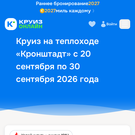
Раннее бронирование
2027
2027
миль каждому
Описание
Выбор кают
Маршрут и экск
Войти
Круиз на теплоходе
«Кронштадт» с 20
сентября по 30
сентября 2026 года