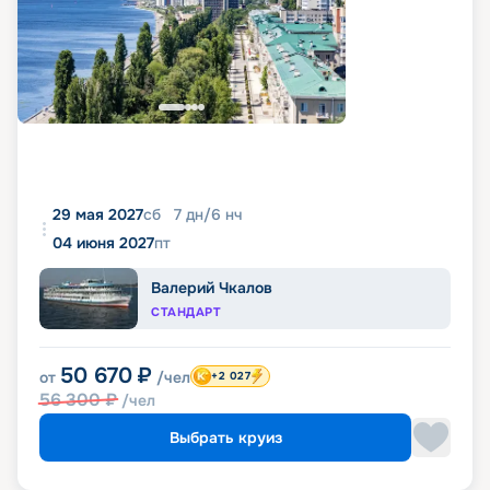
29 мая 2027
сб
7
дн
/
6
нч
04 июня 2027
пт
Валерий Чкалов
СТАНДАРТ
50 670
₽
от
/чел
+2 027
56 300
₽
/чел
Выбрать круиз