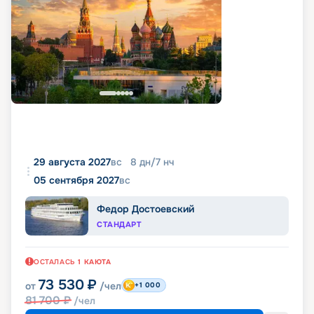
29 августа 2027
вс
8
дн
/
7
нч
05 сентября 2027
вс
Федор Достоевский
СТАНДАРТ
ОСТАЛАСЬ
1
КАЮТА
73 530
₽
от
/чел
+1 000
81 700
₽
/чел