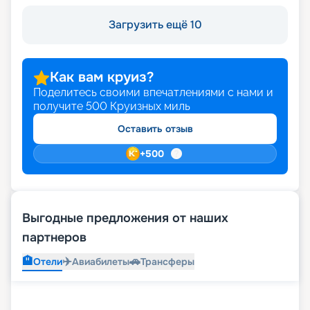
Загрузить ещё 10
Как вам круиз?
Поделитесь своими впечатлениями с нами и
получите
500
Круизных миль
Оставить отзыв
+
500
Выгодные предложения от наших
партнеров
🏨
✈️
🚗
Отели
Авиабилеты
Трансферы