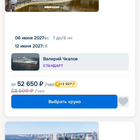
06 июня 2027
вс
7
дн
/
6
нч
12 июня 2027
сб
Валерий Чкалов
СТАНДАРТ
52 650
₽
от
/чел
+2 027
58 500
₽
/чел
Выбрать круиз