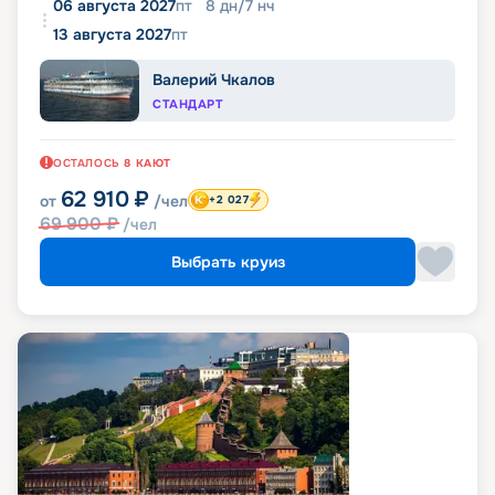
06 августа 2027
пт
8
дн
/
7
нч
13 августа 2027
пт
Валерий Чкалов
СТАНДАРТ
ОСТАЛОСЬ
8
КАЮТ
62 910
₽
от
/чел
+2 027
69 900
₽
/чел
Выбрать круиз