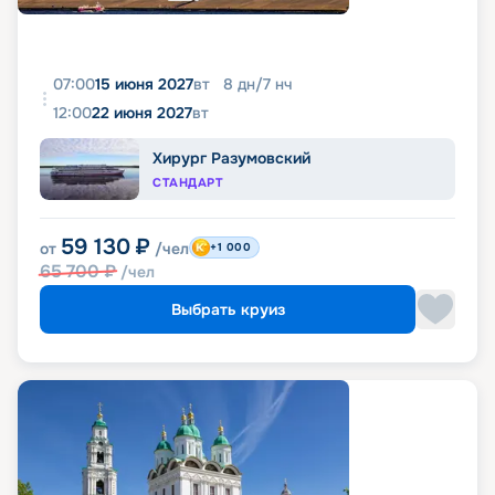
07:00
15 июня 2027
вт
8
дн
/
7
нч
12:00
22 июня 2027
вт
Хирург Разумовский
СТАНДАРТ
59 130
₽
от
/чел
+1 000
65 700
₽
/чел
Выбрать круиз