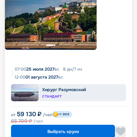
07:00
25 июля 2027
вс
8
дн
/
7
нч
12:00
01 августа 2027
вс
Хирург Разумовский
СТАНДАРТ
59 130
₽
от
/чел
+1 000
65 700
₽
/чел
Выбрать круиз