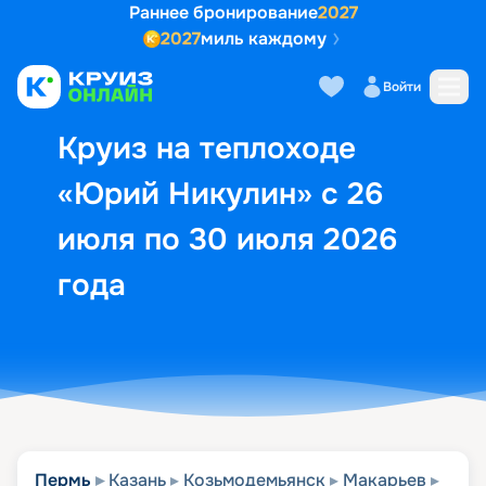
Раннее бронирование
2027
2027
миль каждому
Описание
Выбор кают
Маршрут и экск
Войти
Круиз на теплоходе
«Юрий Никулин» с 26
июля по 30 июля 2026
года
Пермь
Казань
Козьмодемьянск
Макарьев