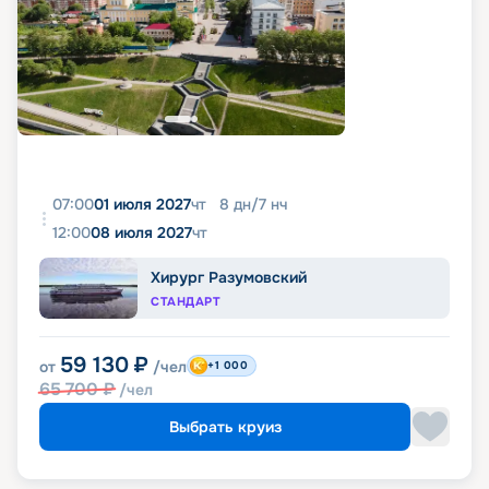
07:00
01 июля 2027
чт
8
дн
/
7
нч
12:00
08 июля 2027
чт
Хирург Разумовский
СТАНДАРТ
59 130
₽
от
/чел
+1 000
65 700
₽
/чел
Выбрать круиз