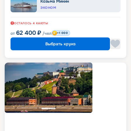
Козьма Минин
ЭКОНОМ
ОСТАЛОСЬ
4
КАЮТЫ
62 400
₽
от
/чел
+1 000
Выбрать круиз