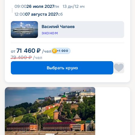
09:00
26 июля 2027
пн
13
дн
/
12
нч
12:00
07 августа 2027
сб
Василий Чапаев
ЭКОНОМ
71 460
₽
от
/чел
+1 000
79 400
₽
/чел
Выбрать круиз