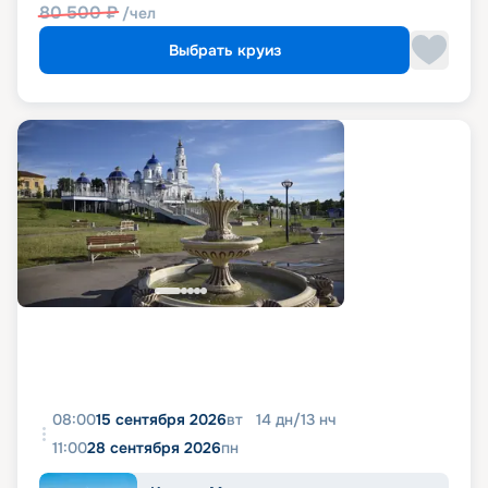
80 500
₽
/чел
Выбрать круиз
08:00
15 сентября 2026
вт
14
дн
/
13
нч
11:00
28 сентября 2026
пн