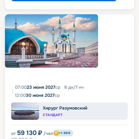
07:00
23 июня 2027
ср
8
дн
/
7
нч
12:00
30 июня 2027
ср
Хирург Разумовский
СТАНДАРТ
59 130
₽
от
/чел
+1 000