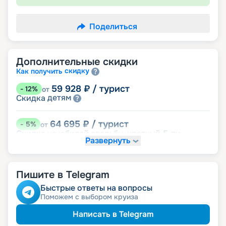
Поделиться
Дополнительные скидки
скидку
Как получить
59 928
₽
/ турист
-
12
%
от
детям
Скидка
64 695
₽
/ турист
-
5
%
от
Скидка на юбилей свадьбы, кратный 5-ти
Развернуть
годам
именинникам
Скидка
пенсионерам
Скидка
Пишите в Telegram
Быстрые ответы на вопросы
Поможем с выбором круиза
Написать в Telegram