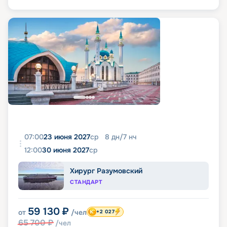
07:00
23 июня 2027
ср
8
дн
/
7
нч
12:00
30 июня 2027
ср
Хирург Разумовский
СТАНДАРТ
59 130
₽
от
/чел
+2 027
65 700
₽
/чел