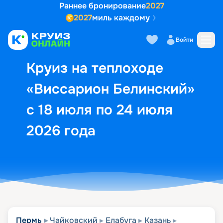
Раннее бронирование
2027
2027
миль каждому
Описание
Выбор кают
Маршрут и экск
Войти
Круиз на теплоходе
«Виссарион Белинский»
с 18 июля по 24 июля
2026 года
Пермь
Чайковский
Елабуга
Казань