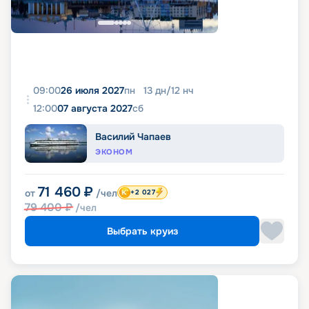
09:00
26 июля 2027
пн
13
дн
/
12
нч
12:00
07 августа 2027
сб
Василий Чапаев
ЭКОНОМ
71 460
₽
от
/чел
+2 027
79 400
₽
/чел
Выбрать круиз