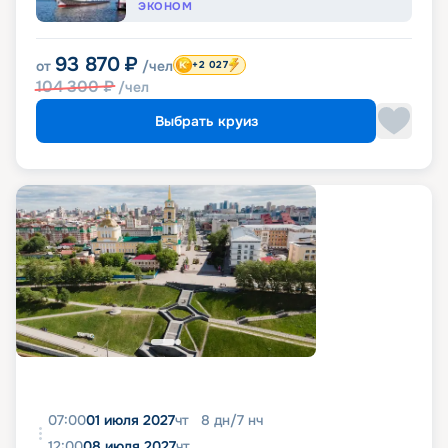
ЭКОНОМ
93 870
₽
от
/чел
+2 027
104 300
₽
/чел
Выбрать круиз
07:00
01 июля 2027
чт
8
дн
/
7
нч
12:00
08 июля 2027
чт