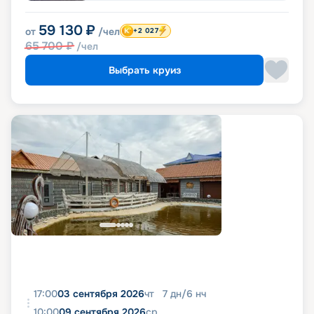
59 130
₽
от
/чел
+2 027
65 700
₽
/чел
Выбрать круиз
17:00
03 сентября 2026
чт
7
дн
/
6
нч
10:00
09 сентября 2026
ср