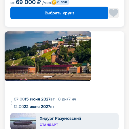
69 000
₽
от
/чел
+1 000
Выбрать круиз
07:00
15 июня 2027
вт
8
дн
/
7
нч
12:00
22 июня 2027
вт
Хирург Разумовский
СТАНДАРТ