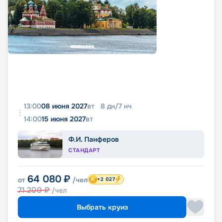
13:00
08 июня 2027
вт
8
дн
/
7
нч
14:00
15 июня 2027
вт
Ф.И. Панферов
СТАНДАРТ
64 080
₽
от
/чел
+2 027
71 200
₽
/чел
Выбрать круиз