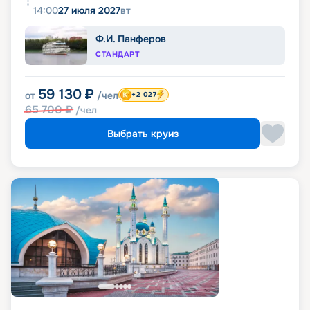
14:00
27 июля 2027
вт
Ф.И. Панферов
СТАНДАРТ
59 130
₽
от
/чел
+2 027
65 700
₽
/чел
Выбрать круиз