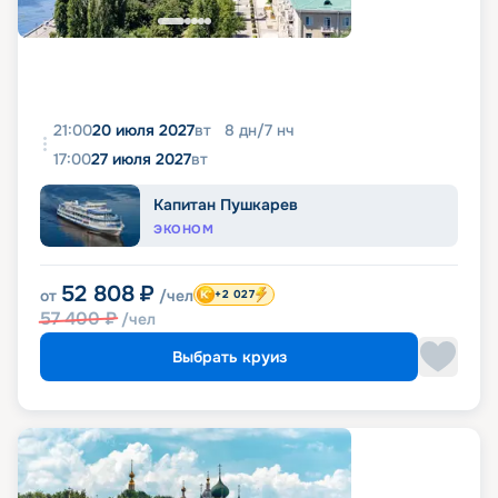
21:00
20 июля 2027
вт
8
дн
/
7
нч
17:00
27 июля 2027
вт
Капитан Пушкарев
ЭКОНОМ
52 808
₽
от
/чел
+2 027
57 400
₽
/чел
Выбрать круиз