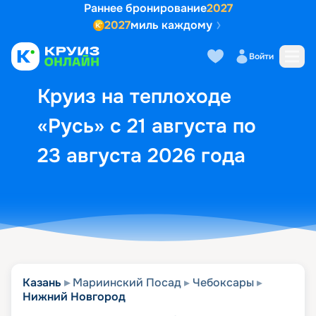
Раннее бронирование
2027
2027
миль каждому
Описание
Выбор кают
Маршрут и экск
Войти
Круиз на теплоходе
«Русь» с 21 августа по
23 августа 2026 года
Казань
Мариинский Посад
Чебоксары
Нижний Новгород