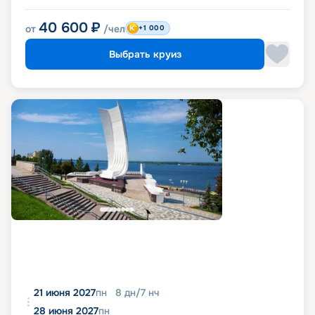
40 600
₽
от
/чел
+1 000
Выбрать круиз
21 июня 2027
пн
8
дн
/
7
нч
28 июня 2027
пн