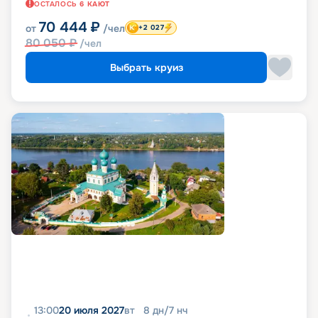
ОСТАЛОСЬ
6
КАЮТ
70 444
₽
от
/чел
+2 027
80 050
₽
/чел
Выбрать круиз
13:00
20 июля 2027
вт
8
дн
/
7
нч