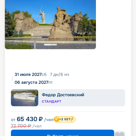
31 июля 2027
сб
7
дн
/
6
нч
06 августа 2027
пт
Федор Достоевский
СТАНДАРТ
65 430
₽
от
/чел
+2 027
72 700
₽
/чел