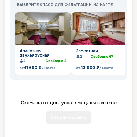
ВЫБЕРИТЕ КЛАСС ДЛЯ ФИЛЬТРАЦИИ НА КАРТЕ
4-местная
2-местная
Л
двухъярусная
2
Свободно
67
4
Свободно
3
41 690
₽
43 900
₽
от
/ место
от
/ место
от
Схема кают доступна в модальном окне
Открыть схему