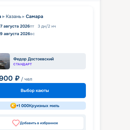
а
Казань
Самара
7 августа 2026
пт
3
дн
/
2
нч
9 августа 2026
вс
Федор Достоевский
СТАНДАРТ
 900
₽
/ чел
Выбор каюты
+
1 000
Круизных миль
Добавить в избранное