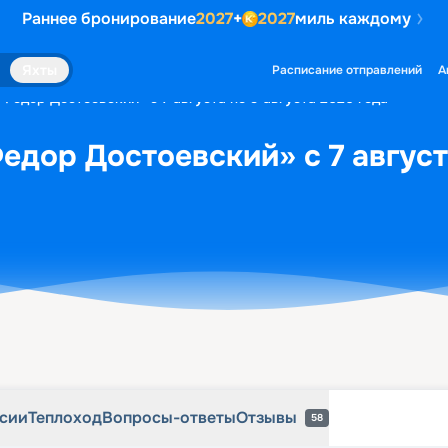
Раннее бронирование
2027
+
2027
миль каждому
рсии
Теплоход
Вопросы-ответы
Отзывы
58
Яхты
Расписание отправлений
А
«Федор Достоевский» с 7 августа по 9 августа 2026 года
едор Достоевский» с 7 август
рсии
Теплоход
Вопросы-ответы
Отзывы
58