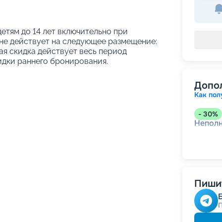
етям до 14 лет включительно при
не действует на следующее размещение:
ая скидка действует весь период
идки раннего бронирования.
Допо
Как пол
-
30
%
Непол
Пишит