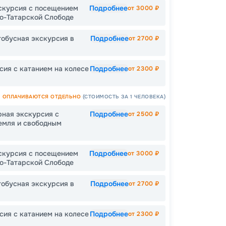
Как пол
скурсия с посещением
Подробнее
от
3000
₽
ро-Татарской Слободе
-
30
%
Непол
тобусная экскурсия в
Подробнее
от
2700
₽
сия с катанием на колесе
Подробнее
от
2300
₽
Пишит
ОПЛАЧИВАЮТСЯ ОТДЕЛЬНО
(СТОИМОСТЬ ЗА 1 ЧЕЛОВЕКА)
рная экскурсия с
Подробнее
от
2500
₽
емля и свободным
скурсия с посещением
Подробнее
от
3000
₽
ро-Татарской Слободе
тобусная экскурсия в
Подробнее
от
2700
₽
сия с катанием на колесе
Подробнее
от
2300
₽