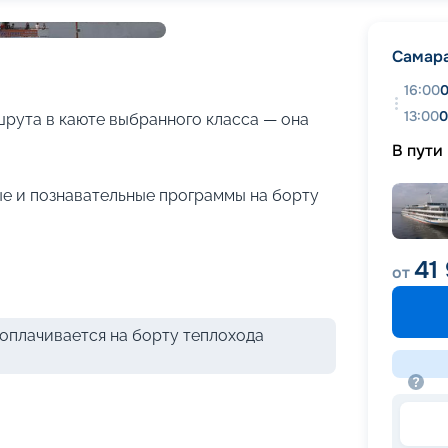
+
33
фотографий
Самар
16:00
0
13:00
0
рута в каюте выбранного класса — она
В пути
е и познавательные программы на борту
41
от
оплачивается на борту теплохода