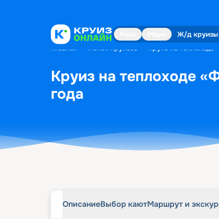
Описание
Выбор кают
Маршрут и экску
Река
Море
Ж/д круизы
Главная
•
Поиск круизов
•
Круиз на теплоходе 
Круиз на теплоходе «Ф
года
Описание
Выбор кают
Маршрут и экску