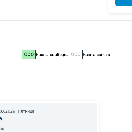
000
000
Каюта свободна
Каюта занята
Самар
16:00
0
08.2026
,
Пятница
13:00
0
а
В пути
ИЕ