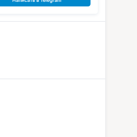
Написать в Telegram
а
Казань
Самара
7 августа 2026
пт
3
дн
/
2
нч
9 августа 2026
вс