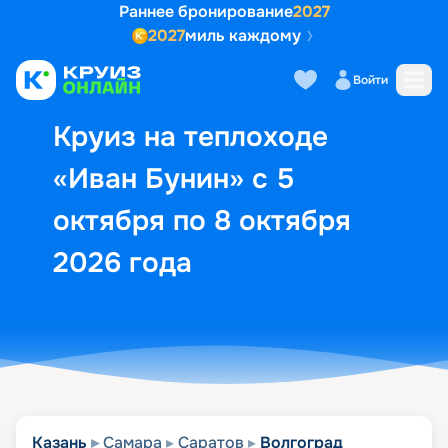
Раннее бронирование
2027
2027
миль каждому
Описание
Выбор кают
Маршрут и экск
Войти
Круиз на теплоходе
«Иван Бунин» с 5
октября по 8 октября
2026 года
Казань
Самара
Саратов
Волгоград