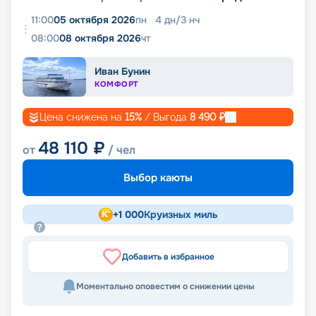
11:00
05 октября 2026
пн
4
дн
/
3
нч
08:00
08 октября 2026
чт
Иван Бунин
КОМФОРТ
Цена снижена на
15
%
/ Выгода
8 490
₽
48 110
₽
от
/ чел
Выбор каюты
+
1 000
Круизных миль
Добавить в избранное
Моментально оповестим о снижении цены