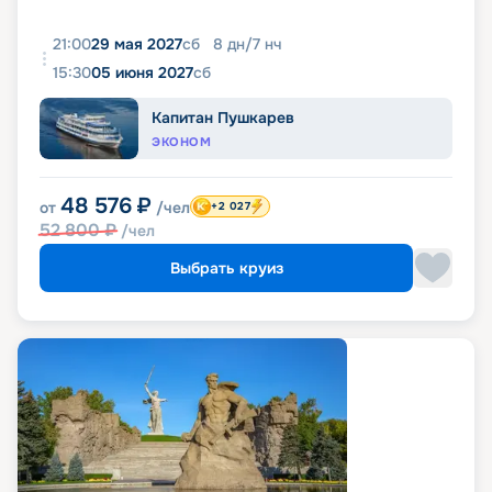
21:00
29 мая 2027
сб
8
дн
/
7
нч
15:30
05 июня 2027
сб
Капитан Пушкарев
ЭКОНОМ
48 576
₽
от
/чел
+2 027
52 800
₽
/чел
Выбрать круиз