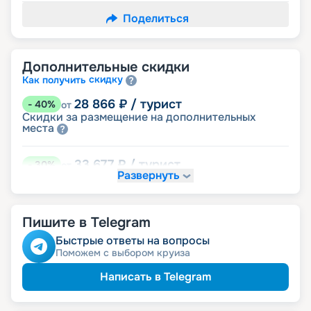
Поделиться
Дополнительные скидки
скидку
Как получить
28 866
₽
/ турист
-
40
%
от
Скидки за размещение на дополнительных
места
33 677
₽
/ турист
-
30
%
от
Развернуть
размещение
Неполное
43 299
₽
/ турист
-
10
%
от
Пишите в Telegram
детям
Скидка
Быстрые ответы на вопросы
Поможем с выбором круиза
45 705
₽
/ турист
-
5
%
от
пенсионерам
Скидка
Написать в Telegram