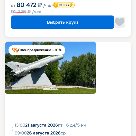
80 472
₽
от
/чел
+2 027
91 445
₽
/чел
Выбрать круиз
Спецпредложение - 10%
13:00
21 августа 2026
пт
6
дн
/
5
нч
09:00
26 августа 2026
ср