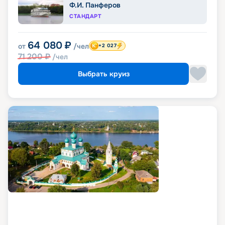
Ф.И. Панферов
СТАНДАРТ
64 080
₽
от
/чел
+2 027
71 200
₽
/чел
Выбрать круиз