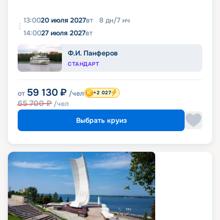
13:00
20 июля 2027
вт
8
дн
/
7
нч
14:00
27 июля 2027
вт
Ф.И. Панферов
СТАНДАРТ
59 130
₽
от
/чел
+2 027
65 700
₽
/чел
Выбрать круиз