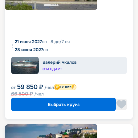
21 июня 2027
пн
8
дн
/
7
нч
28 июня 2027
пн
Валерий Чкалов
СТАНДАРТ
59 850
₽
от
/чел
+2 027
66 500
₽
/чел
Выбрать круиз