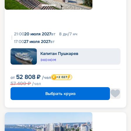
21:00
20 июля 2027
вт
8
дн
/
7
нч
17:00
27 июля 2027
вт
Капитан Пушкарев
ЭКОНОМ
52 808
₽
от
/чел
+2 027
57 400
₽
/чел
Выбрать круиз