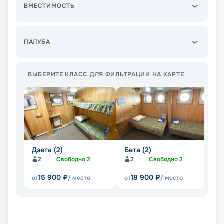
ВМЕСТИМОСТЬ
ПАЛУБА
ВЫБЕРИТЕ КЛАСС ДЛЯ ФИЛЬТРАЦИИ НА КАРТЕ
Дзета (2)
Бета (2)
Бе
2
Свободно
2
2
Свободно
2
15 900
₽
18 900
₽
от
/ место
от
/ место
от