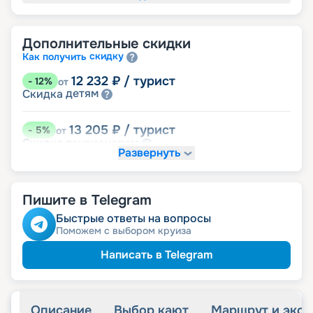
Дополнительные скидки
скидку
Как получить
12 232
₽
/ турист
-
12
%
от
детям
Скидка
13 205
₽
/ турист
-
5
%
от
пенсионерам
Скидка
Развернуть
именинникам
Скидка
Скидка на юбилей свадьбы, кратный 5-ти
годам
Пишите в Telegram
Быстрые ответы на вопросы
Поможем с выбором круиза
Написать в Telegram
Описание
Выбор кают
Маршрут и экск