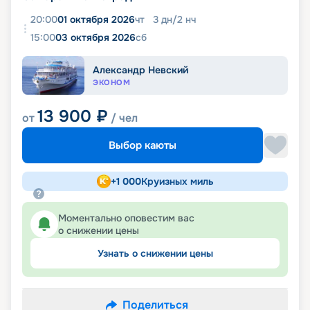
20:00
01 октября 2026
чт
3
дн
/
2
нч
15:00
03 октября 2026
сб
Александр Невский
ЭКОНОМ
13 900
₽
от
/ чел
Выбор каюты
+
1 000
Круизных миль
Моментально оповестим вас
о снижении цены
Узнать о снижении цены
Поделиться