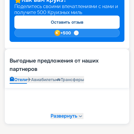
Поделитесь своими впечатлениями с нами и
получите
500
Круизных миль
Оставить отзыв
+
500
Выгодные предложения от наших
партнеров
🏨
✈️
🚗
Отели
Авиабилеты
Трансферы
Развернуть