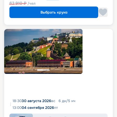
62 910
₽
/чел
Выбрать круиз
18:30
30 августа 2026
вс
6
дн
/
5
нч
13:00
04 сентября 2026
пт