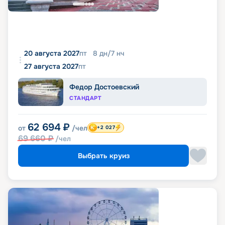
20 августа 2027
пт
8
дн
/
7
нч
27 августа 2027
пт
Федор Достоевский
СТАНДАРТ
62 694
₽
от
/чел
+2 027
69 660
₽
/чел
Выбрать круиз