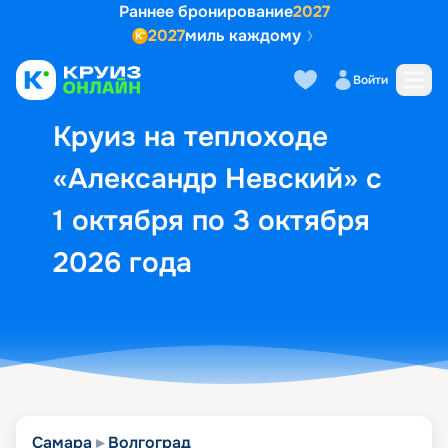
Раннее бронирование
2027
2027
миль каждому
Описание
Выбор кают
Маршрут и экск
Войти
Круиз на теплоходе
«Александр Невский» с
1 октября по 3 октября
2026 года
Самара
Волгоград