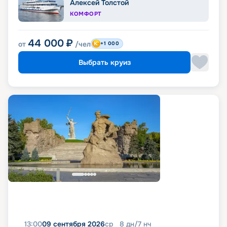
Алексей Толстой
КОМФОРТ
44 000
₽
от
/чел
+1 000
Выбрать круиз
13:00
09 сентября 2026
ср
8
дн
/
7
нч