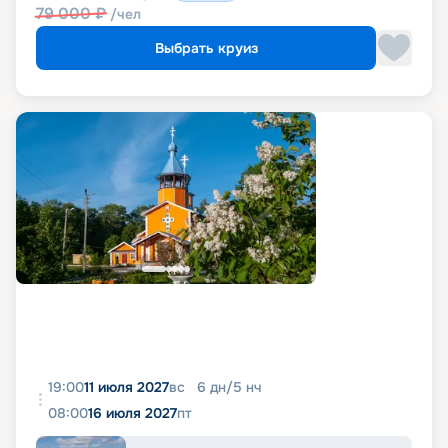
79 000
₽
/чел
Выбрать круиз
19:00
11 июля 2027
вс
6
дн
/
5
нч
08:00
16 июля 2027
пт