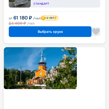
СТАНДАРТ
61 180
₽
от
/чел
+2 027
64 400
₽
/чел
Выбрать круиз