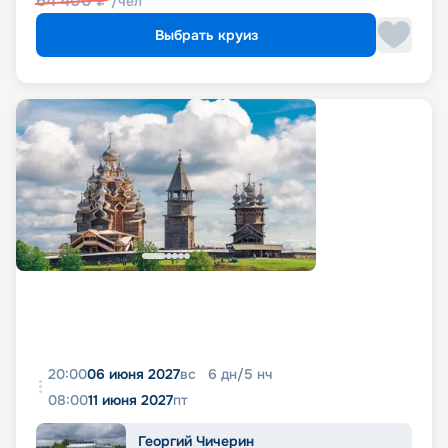
64 400
₽
/чел
Выбрать круиз
20:00
06 июня 2027
вс
6
дн
/
5
нч
08:00
11 июня 2027
пт
Георгий Чичерин