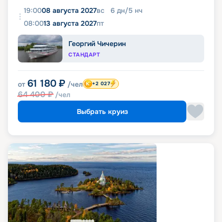
19:00
08 августа 2027
вс
6
дн
/
5
нч
08:00
13 августа 2027
пт
Георгий Чичерин
СТАНДАРТ
61 180
₽
от
/чел
+2 027
64 400
₽
/чел
Выбрать круиз