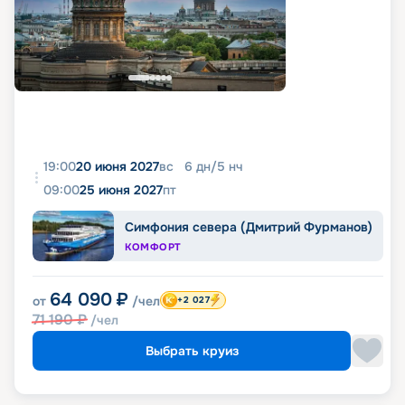
19:00
20 июня 2027
вс
6
дн
/
5
нч
09:00
25 июня 2027
пт
Симфония севера (Дмитрий Фурманов)
КОМФОРТ
64 090
₽
от
/чел
+2 027
71 190
₽
/чел
Выбрать круиз