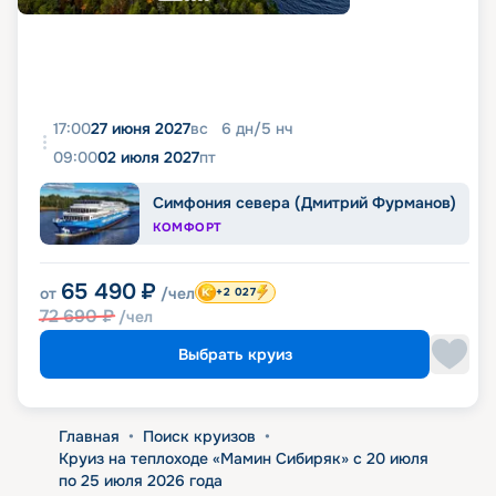
17:00
27 июня 2027
вс
6
дн
/
5
нч
09:00
02 июля 2027
пт
Симфония севера (Дмитрий Фурманов)
КОМФОРТ
65 490
₽
от
/чел
+2 027
72 690
₽
/чел
Выбрать круиз
Главная
•
Поиск круизов
•
Круиз на теплоходе «Мамин Сибиряк» с 20 июля
по 25 июля 2026 года