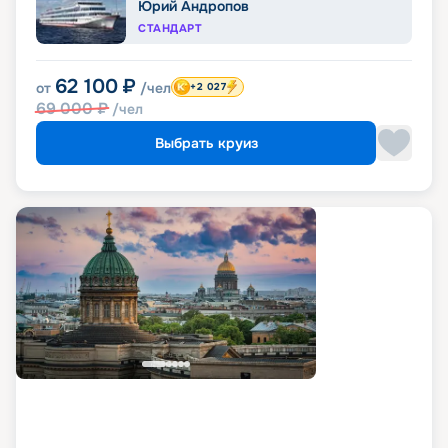
Юрий Андропов
СТАНДАРТ
62 100
₽
от
/чел
+2 027
69 000
₽
/чел
Выбрать круиз