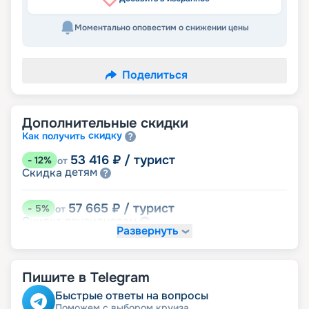
Моментально оповестим о снижении цены
Поделиться
Дополнительные скидки
скидку
Как получить
53 416
₽
/ турист
-
12
%
от
детям
Скидка
57 665
₽
/ турист
-
5
%
от
пенсионерам
Скидка
Развернуть
Скидка на юбилей свадьбы, кратный 5-ти
годам
именинникам
Скидка
Пишите в Telegram
Быстрые ответы на вопросы
Поможем с выбором круиза