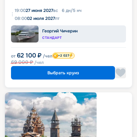
19:00
27 июня 2027
вс
6
дн
/
5
нч
08:00
02 июля 2027
пт
Георгий Чичерин
СТАНДАРТ
62 100
₽
от
/чел
+2 027
69 000
₽
/чел
Выбрать круиз