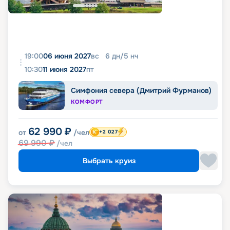
19:00
06 июня 2027
вс
6
дн
/
5
нч
10:30
11 июня 2027
пт
Симфония севера (Дмитрий Фурманов)
КОМФОРТ
62 990
₽
от
/чел
+2 027
69 990
₽
/чел
Выбрать круиз