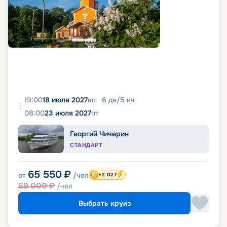
19:00
18 июля 2027
вс
6
дн
/
5
нч
08:00
23 июля 2027
пт
Георгий Чичерин
СТАНДАРТ
65 550
₽
от
/чел
+2 027
69 000
₽
/чел
Выбрать круиз