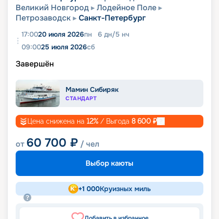
Великий Новгород
Лодейное Поле
Петрозаводск
Санкт-Петербург
17:00
20 июля 2026
пн
6
дн
/
5
нч
09:00
25 июля 2026
сб
Завершён
Мамин Сибиряк
СТАНДАРТ
Цена снижена на
12
%
/ Выгода
8 600
₽
60 700
₽
от
/ чел
Выбор каюты
+
1 000
Круизных миль
Добавить в избранное