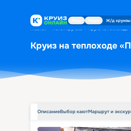
Описание
Выбор кают
Маршрут и экску
Река
Море
Ж/д круизы
Главная
•
Поиск круизов
•
Круиз на теплоходе «
Круиз на теплоходе «П
Описание
Выбор кают
Маршрут и экску