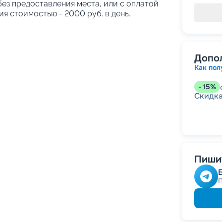
без предоставления места, или с оплатой
я стоимостью - 2000 руб. в день.
Допо
Как пол
-
15
%
Скидк
-
10
%
Скидка
Скидк
Пишит
-
5
%
о
Скидк
Скидк