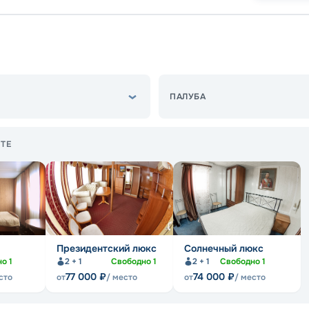
ПАЛУБА
ТЕ
Президентский люкс
Солнечный люкс
но
1
2 + 1
Свободно
1
2 + 1
Свободно
1
77 000
₽
74 000
₽
сто
от
/ место
от
/ место