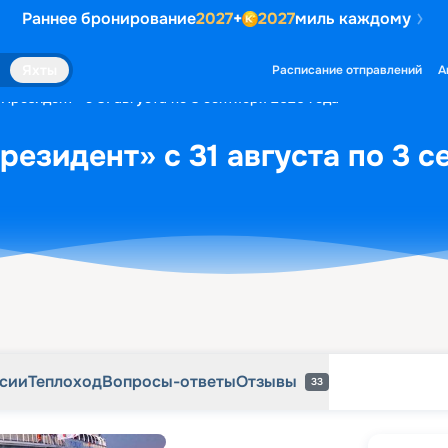
Раннее бронирование
2027
+
2027
миль каждому
рсии
Теплоход
Вопросы-ответы
Отзывы
33
Яхты
Расписание отправлений
А
Президент» с 31 августа по 3 сентября 2026 года
резидент» с 31 августа по 3 с
рсии
Теплоход
Вопросы-ответы
Отзывы
33