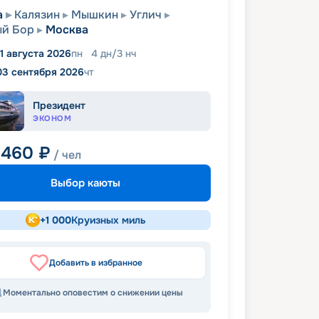
а
Калязин
Мышкин
Углич
ый Бор
Москва
1 августа 2026
пн
4
дн
/
3
нч
03 сентября 2026
чт
Президент
ЭКОНОМ
 460
₽
/ чел
Выбор каюты
+
1 000
Круизных миль
Добавить в избранное
Моментально оповестим о снижении цены