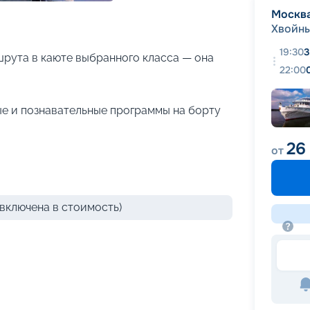
+
27
фотографий
Москв
Хвойн
19:30
3
рута в каюте выбранного класса — она
22:00
е и познавательные программы на борту
26
от
включена в стоимость)