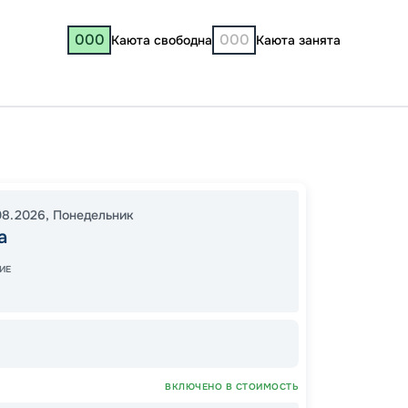
000
000
Каюта свободна
Каюта занята
Москв
Хвойн
19:30
3
08.2026
,
Понедельник
а
22:00
ИЕ
26
от
ВКЛЮЧЕНО В СТОИМОСТЬ