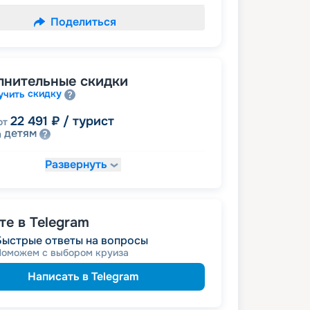
Поделиться
лнительные скидки
скидку
учить
22 491
₽
/ турист
от
детям
а
Развернуть
23 814
₽
/ турист
от
ведомств
 сотрудникам силовых
молодожёнам
а
е в Telegram
25 137
₽
/ турист
т
Быстрые ответы на вопросы
пенсионерам
а
Поможем с выбором круиза
именинникам
а
Написать в Telegram