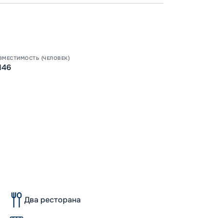
Пишит
-
5
%
о
Скидк
Скидк
ВМЕСТИМОСТЬ (ЧЕЛОВЕК)
146
Два ресторана