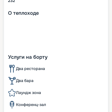
232
О
теплоходе
Услуги на борту
Два ресторана
Два бара
Лаундж зона
Конференц-зал