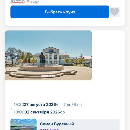
81 700
₽
/чел
Выбрать круиз
19:30
27 августа 2026
чт
7
дн
/
6
нч
10:00
02 сентября 2026
ср
Семен Буденный