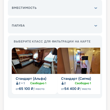
ВМЕСТИМОСТЬ
ПАЛУБА
ВЫБЕРИТЕ КЛАСС ДЛЯ ФИЛЬТРАЦИИ НА КАРТЕ
Стандарт (Альфа)
Стандарт (Сигма)
Э
2 + 1
Свободно
1
2
Свободно
1
65 100
₽
54 400
₽
от
/ место
от
/ место
от