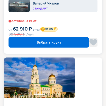
Валерий Чкалов
СТАНДАРТ
ОСТАЛОСЬ
8
КАЮТ
62 910
₽
от
/чел
+2 027
69 900
₽
/чел
Выбрать круиз