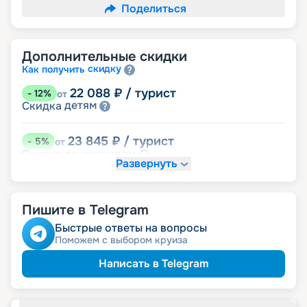
Поделиться
Дополнительные скидки
скидку
Как получить
22 088
₽
/ турист
-
12
%
от
детям
Скидка
23 845
₽
/ турист
-
5
%
от
пенсионерам
Скидка
Развернуть
именинникам
Скидка
Скидка на юбилей свадьбы, кратный 5-ти
годам
Пишите в Telegram
Быстрые ответы на вопросы
Поможем с выбором круиза
Написать в Telegram