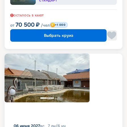
СТАНДАРТ
ОСТАЛОСЬ
5
КАЮТ
70 500
₽
от
/чел
+1 000
Выбрать круиз
06 июня 2027
вс
7
дн
/
6
нч