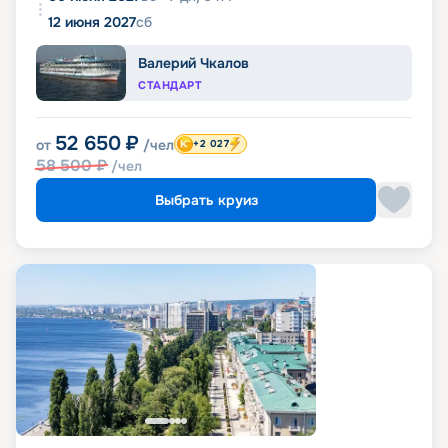
12 июня 2027
сб
Валерий Чкалов
СТАНДАРТ
52 650
₽
от
/чел
+2 027
58 500
₽
/чел
Выбрать круиз