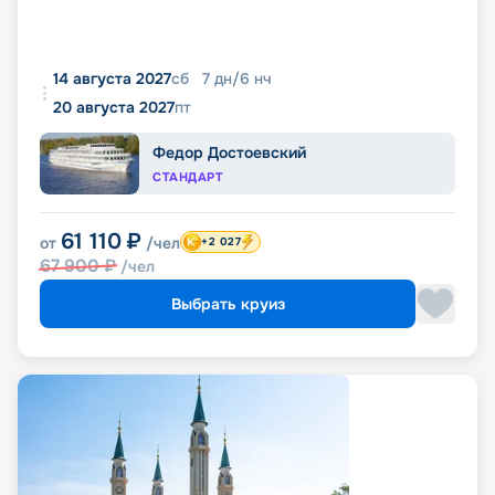
14 августа 2027
сб
7
дн
/
6
нч
20 августа 2027
пт
Федор Достоевский
СТАНДАРТ
61 110
₽
от
/чел
+2 027
67 900
₽
/чел
Выбрать круиз