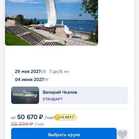
29 мая 2027
сб
7
дн
/
6
нч
04 июня 2027
пт
Валерий Чкалов
СТАНДАРТ
50 670
₽
от
/чел
+2 027
56 300
₽
/чел
Выбрать круиз