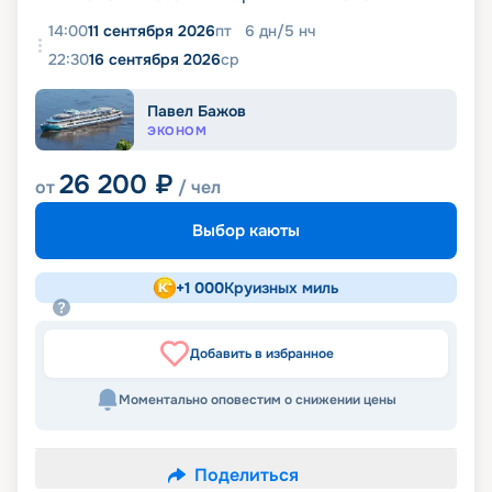
14:00
11 сентября 2026
пт
6
дн
/
5
нч
22:30
16 сентября 2026
ср
Павел Бажов
ЭКОНОМ
26 200
₽
от
/ чел
Выбор каюты
+
1 000
Круизных миль
Добавить в избранное
Моментально оповестим о снижении цены
Поделиться