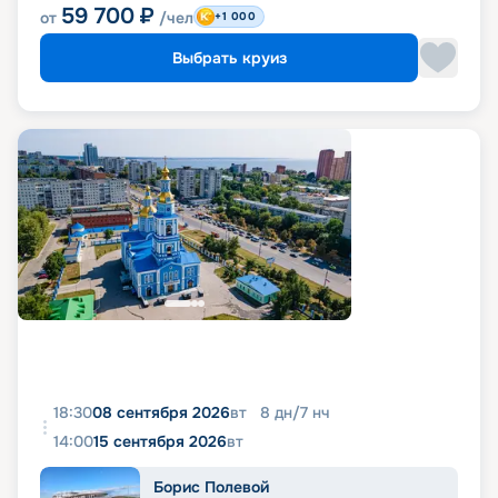
59 700
₽
от
/чел
+1 000
Выбрать круиз
18:30
08 сентября 2026
вт
8
дн
/
7
нч
14:00
15 сентября 2026
вт
Борис Полевой