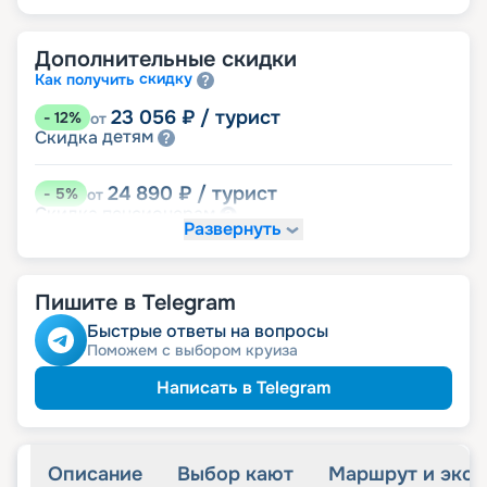
Дополнительные скидки
скидку
Как получить
23 056
₽
/ турист
-
12
%
от
детям
Скидка
24 890
₽
/ турист
-
5
%
от
пенсионерам
Скидка
Развернуть
именинникам
Скидка
Скидка на юбилей свадьбы, кратный 5-ти
годам
Пишите в Telegram
Быстрые ответы на вопросы
Поможем с выбором круиза
Написать в Telegram
Описание
Выбор кают
Маршрут и экск