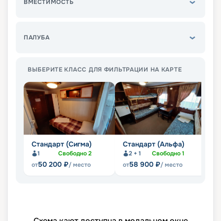
ВМЕСТИМОСТЬ
ПАЛУБА
ВЫБЕРИТЕ КЛАСС ДЛЯ ФИЛЬТРАЦИИ НА КАРТЕ
Стандарт (Сигма)
Стандарт (Альфа)
С
1
Свободно
2
2 + 1
Свободно
1
50 200
₽
58 900
₽
от
/ место
от
/ место
от
Схема кают доступна в модальном окне