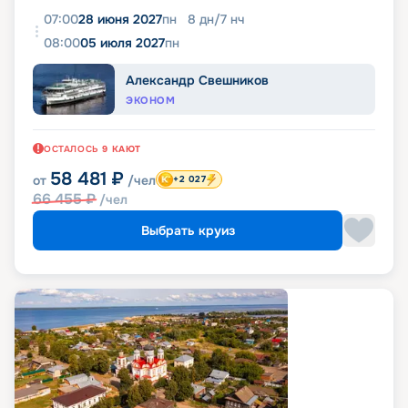
07:00
28 июня 2027
пн
8
дн
/
7
нч
08:00
05 июля 2027
пн
Александр Свешников
ЭКОНОМ
ОСТАЛОСЬ
9
КАЮТ
58 481
₽
от
/чел
+2 027
66 455
₽
/чел
Выбрать круиз