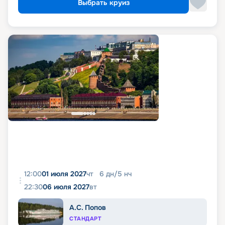
Выбрать круиз
12:00
01 июля 2027
чт
6
дн
/
5
нч
22:30
06 июля 2027
вт
А.С. Попов
СТАНДАРТ