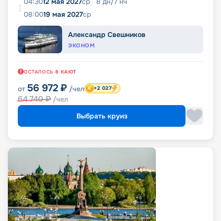
04:30
12 мая 2027
ср
8
дн
/
7
нч
08:00
19 мая 2027
ср
Александр Свешников
ЭКОНОМ
ОСТАЛОСЬ
8
КАЮТ
56 972
₽
от
/чел
+2 027
64 740
₽
/чел
Выбрать круиз