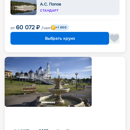
А.С. Попов
СТАНДАРТ
60 072
₽
от
/чел
+1 000
Выбрать круиз