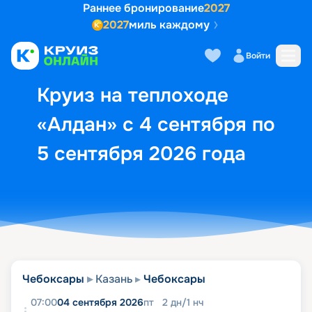
Раннее бронирование
2027
2027
миль каждому
Описание
Выбор кают
Маршрут и экск
Войти
Круиз на теплоходе
«Алдан» с 4 сентября по
5 сентября 2026 года
Чебоксары
Казань
Чебоксары
07:00
04 сентября 2026
пт
2
дн
/
1
нч