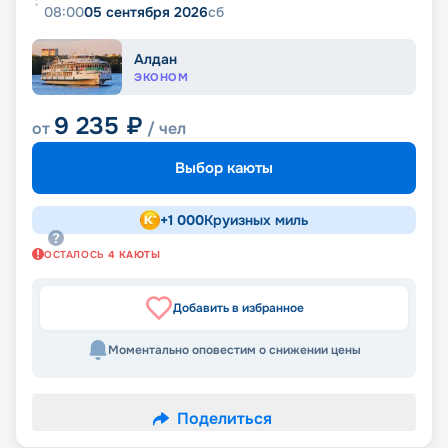
08:00
05 сентября 2026
сб
Алдан
ЭКОНОМ
9 235
₽
от
/ чел
Выбор каюты
+
1 000
Круизных миль
ОСТАЛОСЬ
4
КАЮТЫ
Добавить в избранное
Моментально оповестим о снижении цены
Поделиться