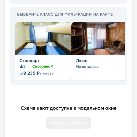
ВЫБЕРИТЕ КЛАСС ДЛЯ ФИЛЬТРАЦИИ НА КАРТЕ
Стандарт
Люкс
П
3
Свободно
4
Не осталось
Не
9 235
₽
от
/ место
Схема кают доступна в модальном окне
Открыть схему