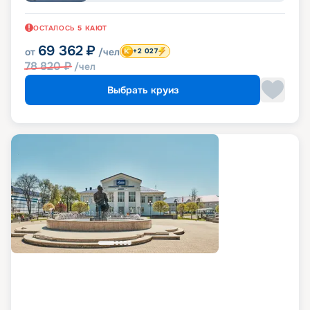
ОСТАЛОСЬ
5
КАЮТ
69 362
₽
от
/чел
+2 027
78 820
₽
/чел
Выбрать круиз