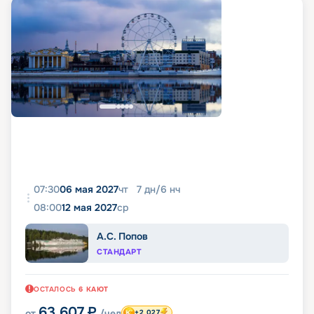
07:30
06 мая 2027
чт
7
дн
/
6
нч
08:00
12 мая 2027
ср
А.С. Попов
СТАНДАРТ
ОСТАЛОСЬ
6
КАЮТ
63 607
₽
от
/чел
+2 027