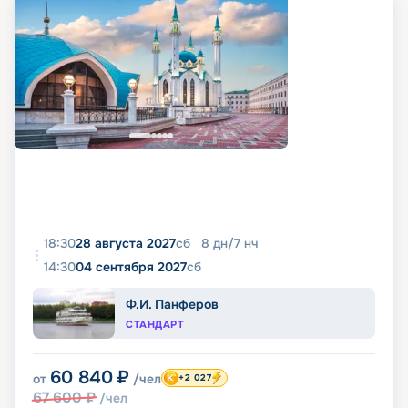
18:30
28 августа 2027
сб
8
дн
/
7
нч
14:30
04 сентября 2027
сб
Ф.И. Панферов
СТАНДАРТ
60 840
₽
от
/чел
+2 027
67 600
₽
/чел