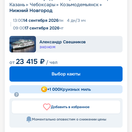
Казань
Чебоксары
Козьмодемьянск
Нижний Новгород
13:00
14 сентября 2026
пн
4
дн
/
3
нч
09:00
17 сентября 2026
чт
Александр Свешников
ЭКОНОМ
23 415
₽
от
/ чел
Выбор каюты
+
1 000
Круизных миль
Добавить в избранное
Моментально оповестим о снижении цены