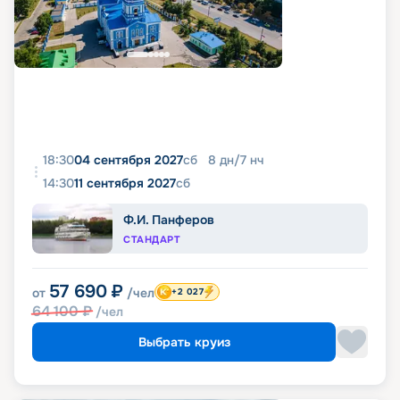
18:30
04 сентября 2027
сб
8
дн
/
7
нч
14:30
11 сентября 2027
сб
Ф.И. Панферов
СТАНДАРТ
57 690
₽
от
/чел
+2 027
64 100
₽
/чел
Выбрать круиз