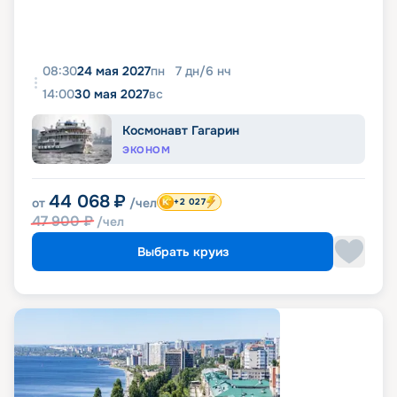
08:30
24 мая 2027
пн
7
дн
/
6
нч
14:00
30 мая 2027
вс
Космонавт Гагарин
ЭКОНОМ
44 068
₽
от
/чел
+2 027
47 900
₽
/чел
Выбрать круиз