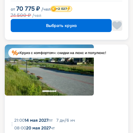
70 775
₽
от
/чел
+2 027
74 500
₽
/чел
Выбрать круиз
«Круиз с комфортом»: скидки на люкс и полулюкс!
21:00
14 мая 2027
пт
7
дн
/
6
нч
08:00
20 мая 2027
чт