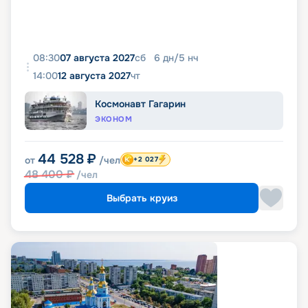
08:30
07 августа 2027
сб
6
дн
/
5
нч
14:00
12 августа 2027
чт
Космонавт Гагарин
ЭКОНОМ
44 528
₽
от
/чел
+2 027
48 400
₽
/чел
Выбрать круиз