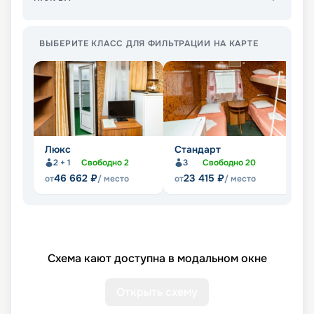
ВЫБЕРИТЕ КЛАСС ДЛЯ ФИЛЬТРАЦИИ НА КАРТЕ
Люкс
Стандарт
П
2 + 1
Свободно
2
3
Свободно
20
Не
46 662
₽
23 415
₽
от
/ место
от
/ место
Схема кают доступна в модальном окне
Открыть схему