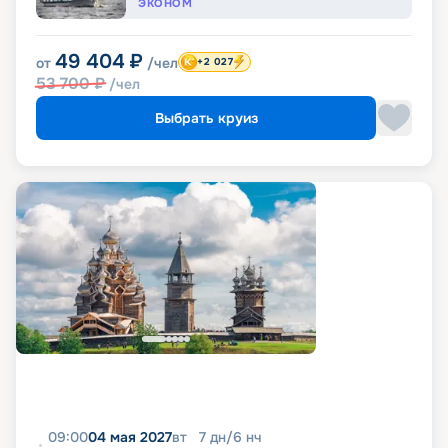
ЭКОНОМ
49 404
₽
от
/чел
+2 027
53 700
₽
/чел
Выбрать круиз
09:00
04 мая 2027
вт
7
дн
/
6
нч