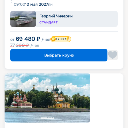
09:00
10 мая 2027
пн
Георгий Чичерин
СТАНДАРТ
69 480
₽
от
/чел
+2 027
77 200
₽
/чел
Выбрать круиз