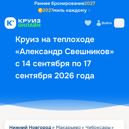
Раннее бронирование
2027
2027
миль каждому
Описание
Выбор кают
Маршрут и экск
Войти
Круиз на теплоходе
«Александр Свешников»
с 14 сентября по 17
сентября 2026 года
Нижний Новгород
Макарьево
Чебоксары