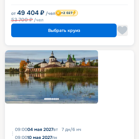
49 404
₽
от
/чел
+2 027
53 700
₽
/чел
Выбрать круиз
09:00
04 мая 2027
вт
7
дн
/
6
нч
09:00
10 мая 2027
пн