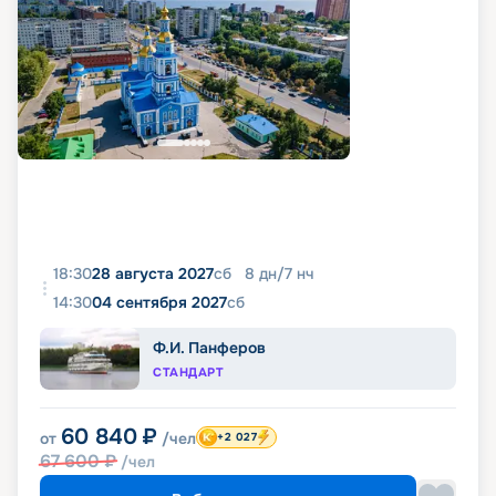
18:30
28 августа 2027
сб
8
дн
/
7
нч
14:30
04 сентября 2027
сб
Ф.И. Панферов
СТАНДАРТ
60 840
₽
от
/чел
+2 027
67 600
₽
/чел