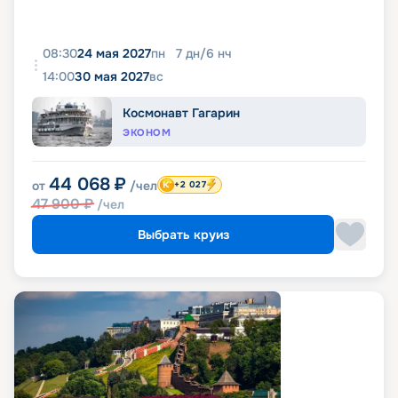
08:30
24 мая 2027
пн
7
дн
/
6
нч
14:00
30 мая 2027
вс
Космонавт Гагарин
ЭКОНОМ
44 068
₽
от
/чел
+2 027
47 900
₽
/чел
Выбрать круиз