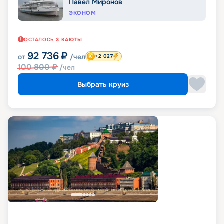
Павел Миронов
ЭКОНОМ
ОСТАЛОСЬ
3
КАЮТЫ
92 736
₽
от
/чел
+2 027
100 800
₽
/чел
Выбрать круиз