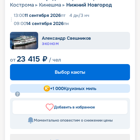
Кострома
Кинешма
Нижний Новгород
13:00
11 сентября 2026
пт
4
дн
/
3
нч
09:00
14 сентября 2026
пн
Александр Свешников
ЭКОНОМ
23 415
₽
от
/ чел
Выбор каюты
+
1 000
Круизных миль
Добавить в избранное
Моментально оповестим о снижении цены