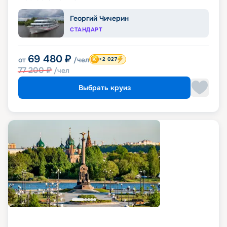
Георгий Чичерин
СТАНДАРТ
69 480
₽
от
/чел
+2 027
77 200
₽
/чел
Выбрать круиз