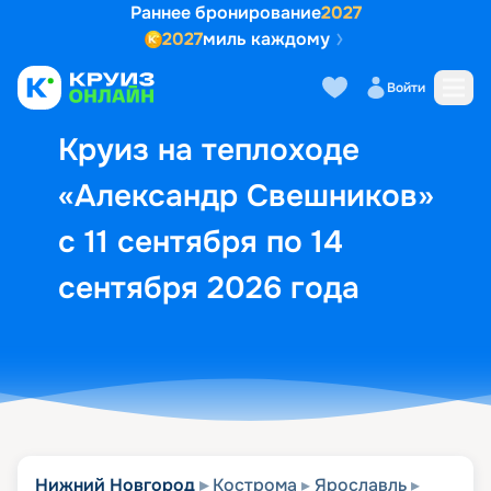
Раннее бронирование
2027
2027
миль каждому
Описание
Выбор кают
Маршрут и экск
Войти
Круиз на теплоходе
«Александр Свешников»
с 11 сентября по 14
сентября 2026 года
Нижний Новгород
Кострома
Ярославль