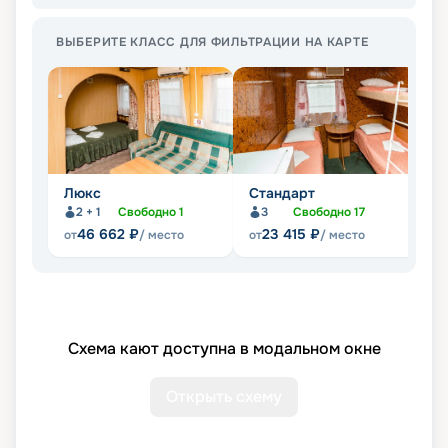
ВЫБЕРИТЕ КЛАСС ДЛЯ ФИЛЬТРАЦИИ НА КАРТЕ
Люкс
Стандарт
П
2 + 1
Свободно
1
3
Свободно
17
Не
46 662
₽
23 415
₽
от
/ место
от
/ место
Схема кают доступна в модальном окне
Открыть схему