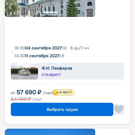
18:30
04 сентября 2027
сб
8
дн
/
7
нч
14:30
11 сентября 2027
сб
Ф.И. Панферов
СТАНДАРТ
57 690
₽
от
/чел
+2 027
64 100
₽
/чел
Выбрать круиз