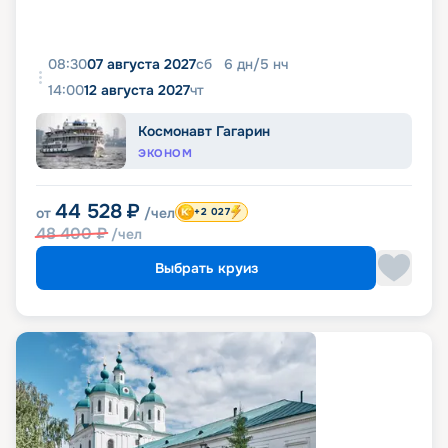
08:30
07 августа 2027
сб
6
дн
/
5
нч
14:00
12 августа 2027
чт
Космонавт Гагарин
ЭКОНОМ
44 528
₽
от
/чел
+2 027
48 400
₽
/чел
Выбрать круиз