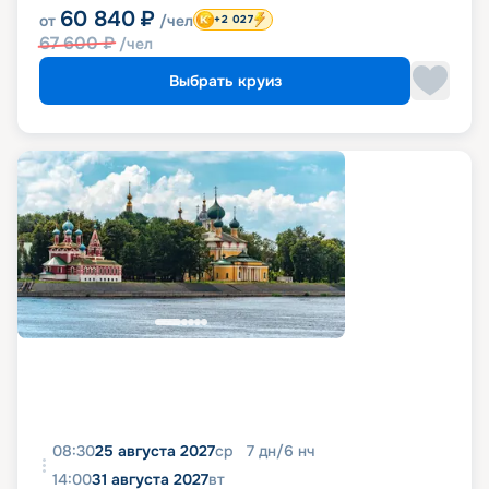
60 840
₽
от
/чел
+2 027
67 600
₽
/чел
Выбрать круиз
08:30
25 августа 2027
ср
7
дн
/
6
нч
14:00
31 августа 2027
вт