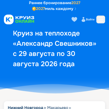
Раннее бронирование
2027
2027
миль каждому
Описание
Выбор кают
Маршрут и экск
Войти
Круиз на теплоходе
«Александр Свешников»
с 29 августа по 30
августа 2026 года
Нижний Новгород
Макарьево