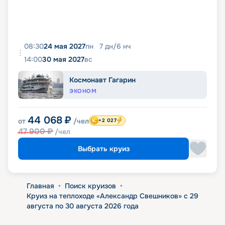
08:30
24 мая 2027
пн
7
дн
/
6
нч
14:00
30 мая 2027
вс
Космонавт Гагарин
ЭКОНОМ
44 068
₽
от
/чел
+2 027
47 900
₽
/чел
Выбрать круиз
Главная
•
Поиск круизов
•
Круиз на теплоходе «Александр Свешников» с 29
августа по 30 августа 2026 года