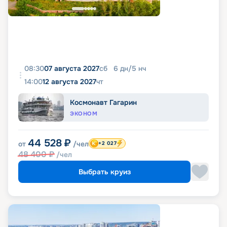
08:30
07 августа 2027
сб
6
дн
/
5
нч
14:00
12 августа 2027
чт
Космонавт Гагарин
ЭКОНОМ
44 528
₽
от
/чел
+2 027
48 400
₽
/чел
Выбрать круиз