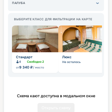
ПАЛУБА
ВЫБЕРИТЕ КЛАСС ДЛЯ ФИЛЬТРАЦИИ НА КАРТЕ
Стандарт
Люкс
П
4
Свободно
2
Не осталось
Не
9 340
₽
от
/ место
Схема кают доступна в модальном окне
Открыть схему