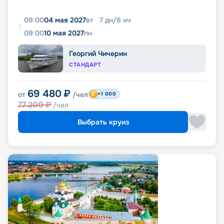
09:00
04 мая 2027
вт
7
дн
/
6
нч
09:00
10 мая 2027
пн
Георгий Чичерин
СТАНДАРТ
69 480
₽
от
/чел
+1 000
77 200
₽
/чел
Выбрать круиз