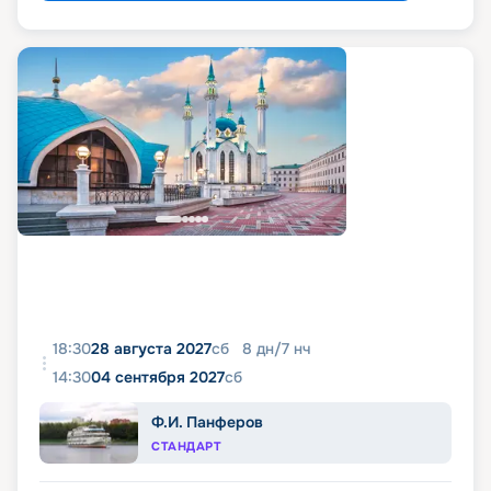
18:30
28 августа 2027
сб
8
дн
/
7
нч
14:30
04 сентября 2027
сб
Ф.И. Панферов
СТАНДАРТ