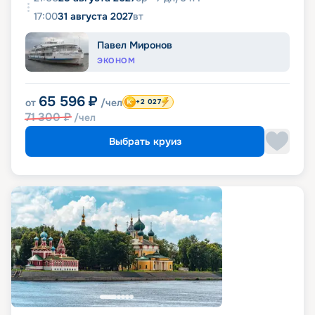
17:00
31 августа 2027
вт
Павел Миронов
ЭКОНОМ
65 596
₽
от
/чел
+2 027
71 300
₽
/чел
Выбрать круиз