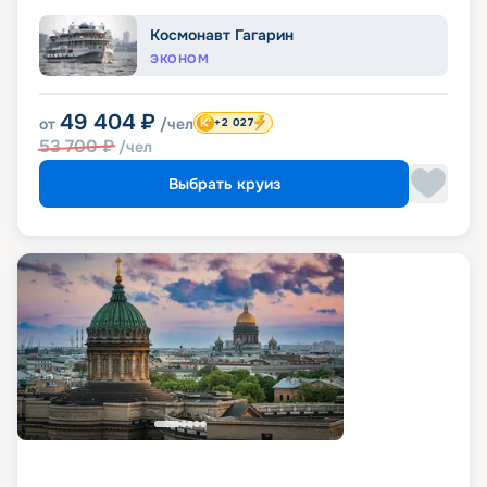
Космонавт Гагарин
ЭКОНОМ
49 404
₽
от
/чел
+2 027
53 700
₽
/чел
Выбрать круиз