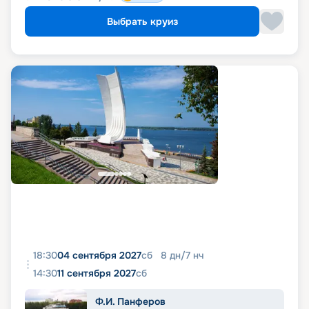
Выбрать круиз
18:30
04 сентября 2027
сб
8
дн
/
7
нч
14:30
11 сентября 2027
сб
Ф.И. Панферов