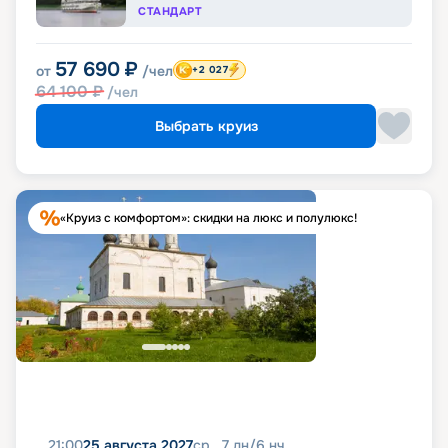
СТАНДАРТ
57 690
₽
от
/чел
+2 027
64 100
₽
/чел
Выбрать круиз
«Круиз с комфортом»: скидки на люкс и полулюкс!
21:00
25 августа 2027
ср
7
дн
/
6
нч