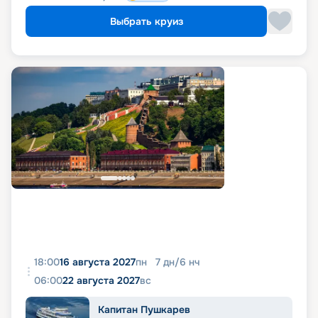
Выбрать круиз
18:00
16 августа 2027
пн
7
дн
/
6
нч
06:00
22 августа 2027
вс
Капитан Пушкарев