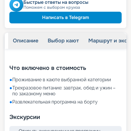
пенсионерам
Скидка
Быстрые ответы на вопросы
Поможем с выбором круиза
Написать в Telegram
Описание
Выбор кают
Маршрут и экск
+
22
фотографий
Что включено в стоимость
●
Проживание в каюте выбранной категории
●
Трехразовое питание: завтрак, обед и ужин –
по заказному меню
●
Развлекательная программа на борту
Экскурсии