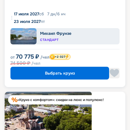
17 июля 2027
сб
7
дн
/
6
нч
23 июля 2027
пт
Михаил Фрунзе
СТАНДАРТ
70 775
₽
от
/чел
+2 027
74 500
₽
/чел
Выбрать круиз
«Круиз с комфортом»: скидки на люкс и полулюкс!