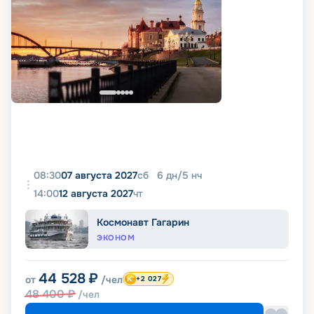
08:30
07 августа 2027
сб
6
дн
/
5
нч
14:00
12 августа 2027
чт
Космонавт Гагарин
ЭКОНОМ
44 528
₽
от
/чел
+2 027
48 400
₽
/чел