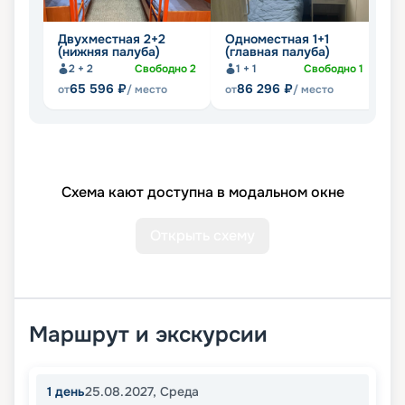
Двухместная 2+2
Одноместная 1+1
Д
(нижняя палуба)
(главная палуба)
2
2 + 2
Свободно
2
1 + 1
Свободно
1
65 596
₽
86 296
₽
от
/ место
от
/ место
от
Схема кают доступна в модальном окне
Открыть схему
Маршрут и экскурсии
1
день
25.08.2027
,
Среда