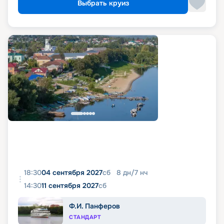
Выбрать круиз
18:30
04 сентября 2027
сб
8
дн
/
7
нч
14:30
11 сентября 2027
сб
Ф.И. Панферов
СТАНДАРТ