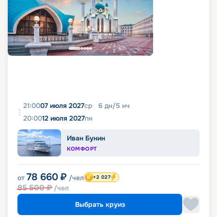
21:00
07 июля 2027
ср
6
дн
/
5
нч
20:00
12 июля 2027
пн
Иван Бунин
КОМФОРТ
78 660
₽
от
/чел
+2 027
85 500
₽
/чел
Выбрать круиз