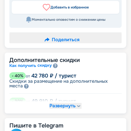
Добавить в избранное
Моментально оповестим о снижении цены
Поделиться
Дополнительные скидки
скидку
Как получить
42 780
₽
/ турист
-
40
%
от
Скидки за размещение на дополнительных
места
49 910
₽
/ турист
-
30
%
от
Развернуть
размещение
Неполное
64 170
₽
/ турист
-
10
%
от
Пишите в Telegram
детям
Скидка