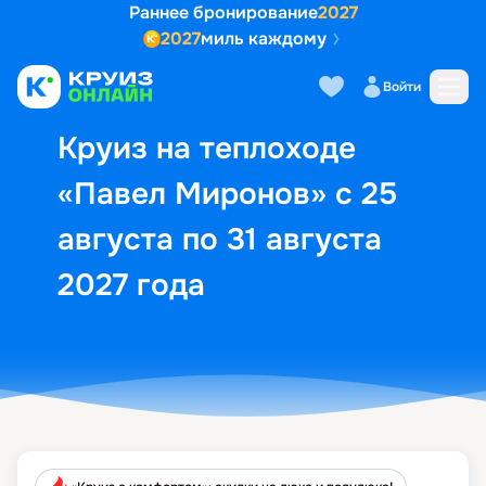
Раннее бронирование
2027
2027
миль каждому
Описание
Выбор кают
Маршрут и экск
Войти
Круиз на теплоходе
«Павел Миронов» с 25
августа по 31 августа
2027 года