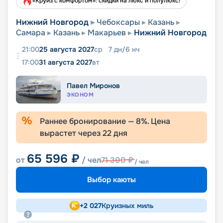
«Круиз с комфортом»: скидки на люкс и полулюкс!
Нижний Новгород
Чебоксары
Казань
Самара
Казань
Макарьев
Нижний Новгород
21:00
25 августа 2027
ср
7
дн
/
6
нч
17:00
31 августа 2027
вт
Павел Миронов
ЭКОНОМ
Раннее бронирование —
8
%. Цена
вырастет через
22
дня
65 596
₽
от
/ чел
71 300
₽
/ чел
Выбор каюты
+
2 027
Круизных миль