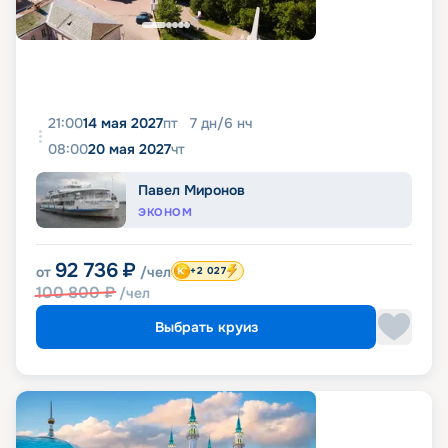
21:00
14 мая 2027
пт
7
дн
/
6
нч
08:00
20 мая 2027
чт
Павел Миронов
ЭКОНОМ
92 736
₽
от
/чел
+2 027
100 800
₽
/чел
Выбрать круиз