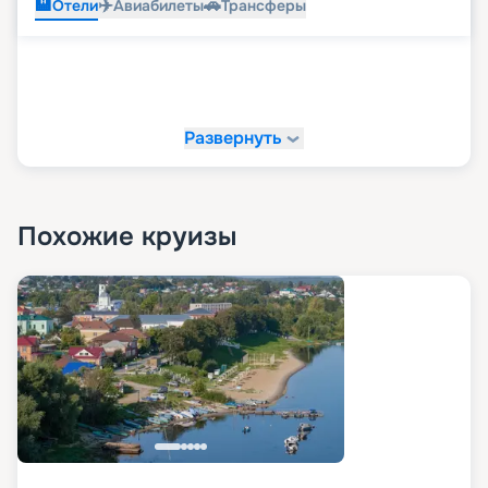
🏨
✈️
🚗
Отели
Авиабилеты
Трансферы
Развернуть
Похожие круизы