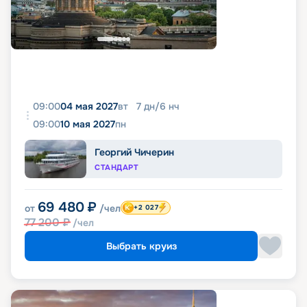
09:00
04 мая 2027
вт
7
дн
/
6
нч
09:00
10 мая 2027
пн
Георгий Чичерин
СТАНДАРТ
69 480
₽
от
/чел
+2 027
77 200
₽
/чел
Выбрать круиз