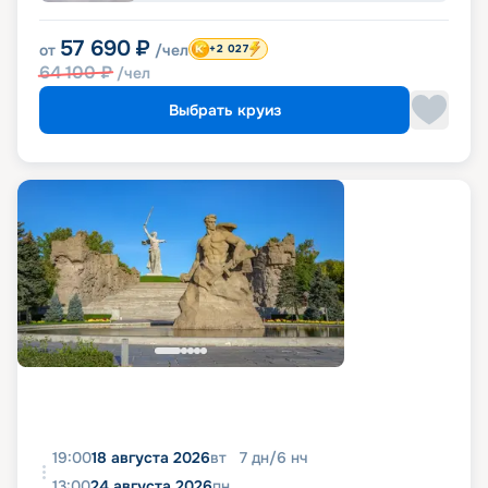
57 690
₽
от
/чел
+2 027
64 100
₽
/чел
Выбрать круиз
19:00
18 августа 2026
вт
7
дн
/
6
нч
13:00
24 августа 2026
пн