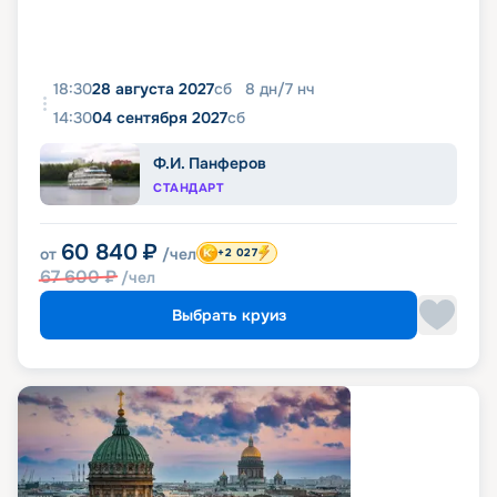
18:30
28 августа 2027
сб
8
дн
/
7
нч
14:30
04 сентября 2027
сб
Ф.И. Панферов
СТАНДАРТ
60 840
₽
от
/чел
+2 027
67 600
₽
/чел
Выбрать круиз