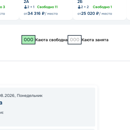
2А
2Б
но
3
2 + 1
Свободно
11
2 + 2
Свободно
1
34 316
₽
25 020
₽
сто
от
/ место
от
/ место
000
000
Каюта свободна
Каюта занята
Спе
Москв
08.2026
,
Понедельник
а
12:00
3
20:00
ИЕ