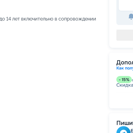
до 14 лет включительно в сопровождении
Допо
Как пол
-
15
%
Скидк
-
10
%
Скидка
Скидк
Скидк
Скидка
Пишит
действ