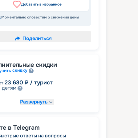
Добавить в избранное
Моментально оповестим о снижении цены
Поделиться
лнительные скидки
скидку
учить
23 630
₽
/ турист
от
детям
а
Развернуть
25 020
₽
/ турист
от
ведомств
 сотрудникам силовых
семьям
а многодетным
молодожёнам
а
 ветеранам ВОВ, участникам боевых
е в Telegram
семей
ий и членам их
Быстрые ответы на вопросы