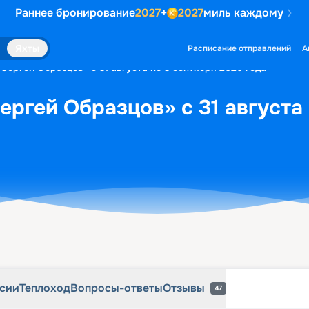
Раннее бронирование
2027
+
2027
миль каждому
рсии
Теплоход
Вопросы-ответы
Отзывы
47
Яхты
Расписание отправлений
А
«Сергей Образцов» с 31 августа по 3 сентября 2026 года
ергей Образцов» с 31 августа
рсии
Теплоход
Вопросы-ответы
Отзывы
47