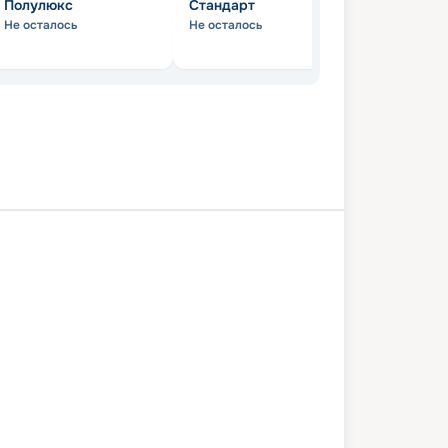
Полулюкс
Стандарт
Не осталось
Не осталось
цпредложение
а
Рязань
Константиново
Москва
1 августа 2026
пн
4
дн
/
3
нч
03 сентября 2026
чт
Сергей Образцов
СТАНДАРТ