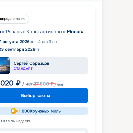
цпредложение
а
Рязань
Константиново
Москва
1 августа 2026
пн
4
дн
/
3
нч
03 сентября 2026
чт
Сергей Образцов
СТАНДАРТ
 020
₽
/ чел
27 800
₽
/ чел
Выбор каюты
+
1 000
Круизных миль
Н
1
РАЗ
ЗА НЕДЕЛЮ