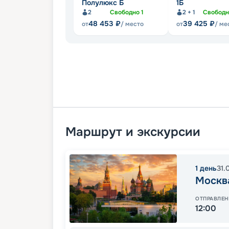
Полулюкс Б
1Б
2
Свободно
1
2 + 1
Свобод
48 453
₽
39 425
₽
от
/ место
от
/ ме
Маршрут и экскурсии
1
день
31.
Москв
ОТПРАВЛЕН
12:00