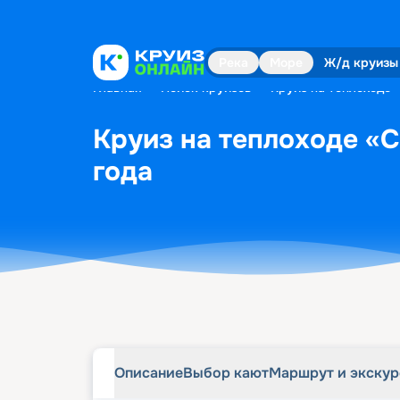
Описание
Выбор кают
Маршрут и экску
Река
Море
Ж/д круизы
Главная
•
Поиск круизов
•
Круиз на теплоходе 
Круиз на теплоходе «С
года
Описание
Выбор кают
Маршрут и экску