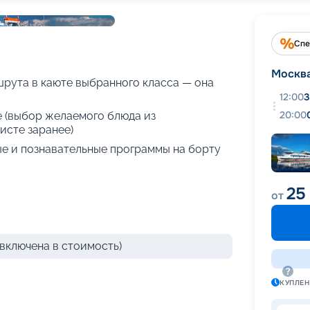
+
26
фотографий
Спе
Москв
рута в каюте выбранного класса — она
12:00
3
20:00
е (выбор желаемого блюда из
исте заранее)
е и познавательные программы на борту
25
от
включена в стоимость)
КУПЛЕ