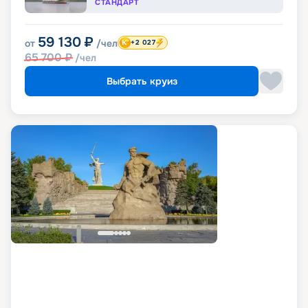
СТАНДАРТ
59 130
₽
от
/чел
+2 027
65 700
₽
/чел
Выбрать круиз