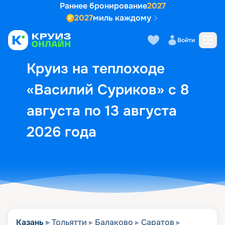
Раннее бронирование
2027
2027
миль каждому
Описание
Выбор кают
Маршрут и экск
Войти
Круиз на теплоходе
«Василий Суриков» с 8
августа по 13 августа
2026 года
Казань
Тольятти
Балаково
Саратов