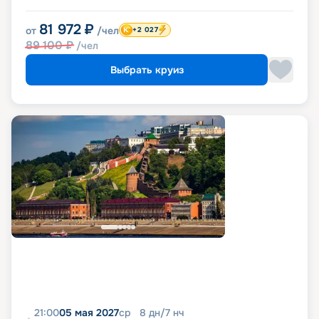
81 972
₽
от
/чел
+2 027
89 100
₽
/чел
Выбрать круиз
21:00
05 мая 2027
ср
8
дн
/
7
нч