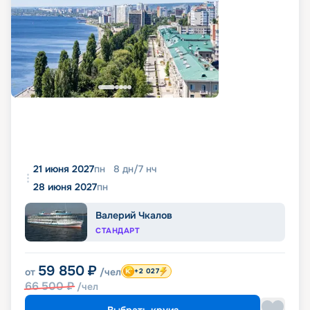
21 июня 2027
пн
8
дн
/
7
нч
28 июня 2027
пн
Валерий Чкалов
СТАНДАРТ
59 850
₽
от
/чел
+2 027
66 500
₽
/чел