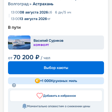
Волгоград
Астрахань
13:00
08 августа 2026
сб
6
дн
/
5
нч
13:00
13 августа 2026
чт
В пути
Василий Суриков
КОМФОРТ
70 200
₽
от
/ чел
Выбор каюты
+
1 000
Круизных миль
Добавить в избранное
Моментально оповестим о снижении цены