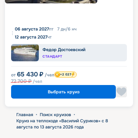
06 августа 2027
пт
7
дн
/
6
нч
12 августа 2027
чт
Федор Достоевский
СТАНДАРТ
65 430
₽
от
/чел
+2 027
72 700
₽
/чел
Выбрать круиз
Главная
•
Поиск круизов
•
Круиз на теплоходе «Василий Суриков» с 8
августа по 13 августа 2026 года