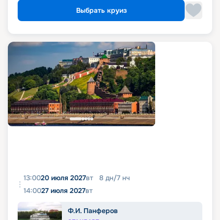
Выбрать круиз
13:00
20 июля 2027
вт
8
дн
/
7
нч
14:00
27 июля 2027
вт
Ф.И. Панферов