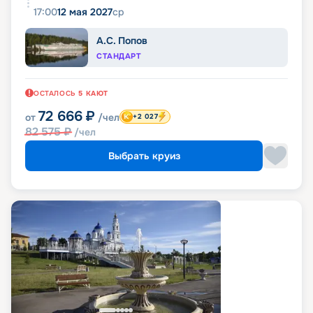
17:00
12 мая 2027
ср
А.С. Попов
СТАНДАРТ
ОСТАЛОСЬ
5
КАЮТ
72 666
₽
от
/чел
+2 027
82 575
₽
/чел
Выбрать круиз