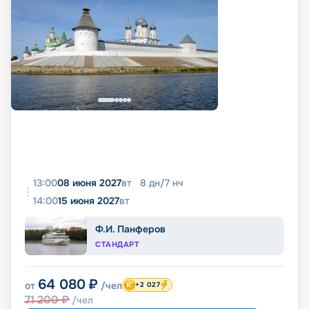
13:00
08 июня 2027
вт
8
дн
/
7
нч
14:00
15 июня 2027
вт
Ф.И. Панферов
СТАНДАРТ
64 080
₽
от
/чел
+2 027
71 200
₽
/чел