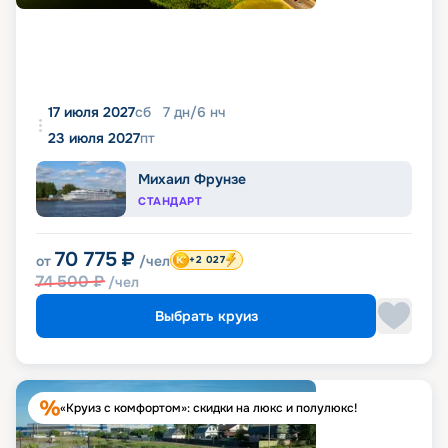
17 июля 2027
сб
7
дн
/
6
нч
23 июля 2027
пт
Михаил Фрунзе
СТАНДАРТ
70 775
₽
от
/чел
+2 027
74 500
₽
/чел
Выбрать круиз
«Круиз с комфортом»: скидки на люкс и полулюкс!