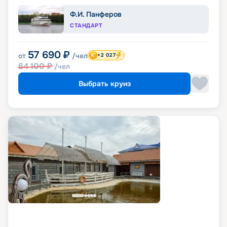
Ф.И. Панферов
СТАНДАРТ
57 690
₽
от
/чел
+2 027
64 100
₽
/чел
Выбрать круиз