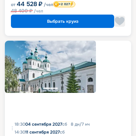
44 528
₽
от
/чел
+2 027
48 400
₽
/чел
Выбрать круиз
18:30
04 сентября 2027
сб
8
дн
/
7
нч
14:30
11 сентября 2027
сб