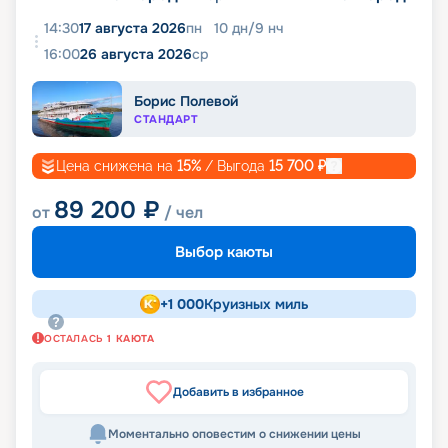
14:30
17 августа 2026
пн
10
дн
/
9
нч
16:00
26 августа 2026
ср
Борис Полевой
СТАНДАРТ
Цена снижена на
15
%
/ Выгода
15 700
₽
89 200
₽
от
/ чел
Выбор каюты
+
1 000
Круизных миль
ОСТАЛАСЬ
1
КАЮТА
Добавить в избранное
Моментально оповестим о снижении цены