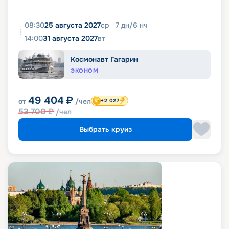
08:30
25 августа 2027
ср
7
дн
/
6
нч
14:00
31 августа 2027
вт
Космонавт Гагарин
ЭКОНОМ
49 404
₽
от
/чел
+2 027
53 700
₽
/чел
Выбрать круиз