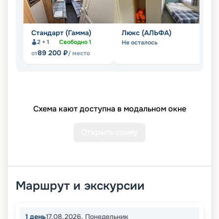
Стандарт (Гамма)
Люкс (АЛЬФА)
С
2 + 1
Свободно
1
Не осталось
Не
89 200
₽
от
/ место
Схема кают доступна в модальном окне
Открыть схему
Маршрут и экскурсии
1
день
17.08.2026
,
Понедельник