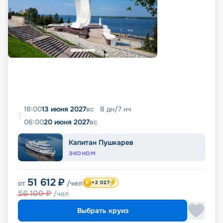
18:00
13 июня 2027
вс
8
дн
/
7
нч
06:00
20 июня 2027
вс
Капитан Пушкарев
ЭКОНОМ
51 612
₽
от
/чел
+2 027
56 100
₽
/чел
Выбрать круиз