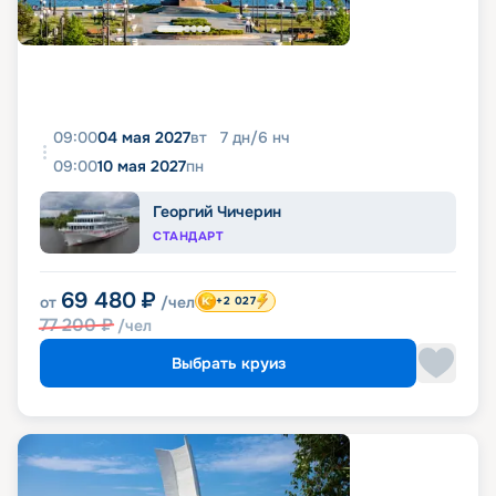
09:00
04 мая 2027
вт
7
дн
/
6
нч
09:00
10 мая 2027
пн
Георгий Чичерин
СТАНДАРТ
69 480
₽
от
/чел
+2 027
77 200
₽
/чел
Выбрать круиз