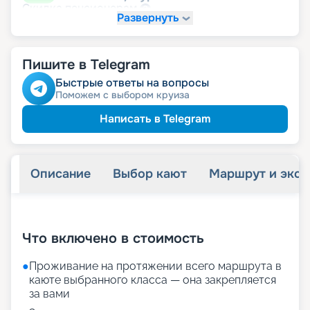
пенсионерам
Скидка
Развернуть
именинникам
Скидка
Скидка на юбилей свадьбы, кратный 5-ти
годам
Пишите в Telegram
Быстрые ответы на вопросы
Поможем с выбором круиза
Написать в Telegram
Описание
Выбор кают
Маршрут и экск
+
21
фотографий
Что включено в стоимость
●
Проживание на протяжении всего маршрута в
каюте выбранного класса — она закрепляется
за вами