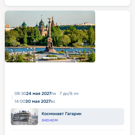
08:30
24 мая 2027
пн
7
дн
/
6
нч
14:00
30 мая 2027
вс
Космонавт Гагарин
ЭКОНОМ