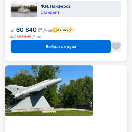
Ф.И. Панферов
СТАНДАРТ
60 840
₽
от
/чел
+2 027
67 600
₽
/чел
Выбрать круиз