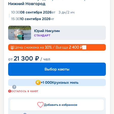
Нижний Новгород
10:30
08 сентября 2026
вт
3
дн
/
2
нч
15:30
10 сентября 2026
чт
Юрий Никулин
СТАНДАРТ
Цена снижена на
10
%
/ Выгода
2 400
₽
21 300
₽
от
/ чел
Выбор каюты
+
1 000
Круизных миль
ОСТАЛОСЬ
6
КАЮТ
Добавить в избранное