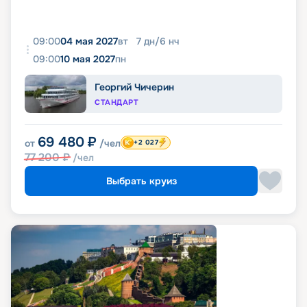
09:00
04 мая 2027
вт
7
дн
/
6
нч
09:00
10 мая 2027
пн
Георгий Чичерин
СТАНДАРТ
69 480
₽
от
/чел
+2 027
77 200
₽
/чел
Выбрать круиз