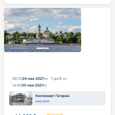
08:30
24 мая 2027
пн
7
дн
/
6
нч
14:00
30 мая 2027
вс
Космонавт Гагарин
ЭКОНОМ