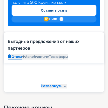
получите
500
Круизных миль
Оставить отзыв
+
500
Выгодные предложения от наших
партнеров
🏨
✈️
🚗
Отели
Авиабилеты
Трансферы
Развернуть
Похожие круизы