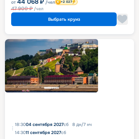
44 068
₽
от
/чел
+2 027
47 900
₽
/чел
Выбрать круиз
18:30
04 сентября 2027
сб
8
дн
/
7
нч
14:30
11 сентября 2027
сб