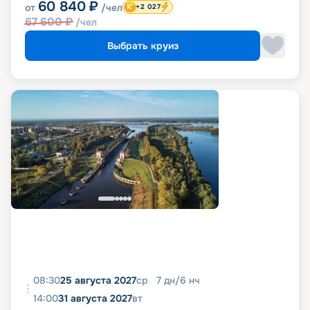
60 840
₽
от
/чел
+2 027
67 600
₽
/чел
Выбрать круиз
08:30
25 августа 2027
ср
7
дн
/
6
нч
14:00
31 августа 2027
вт