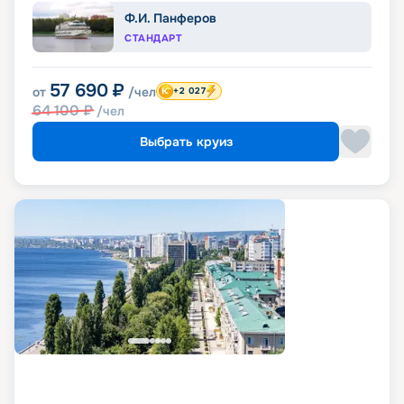
Ф.И. Панферов
СТАНДАРТ
57 690
₽
от
/чел
+2 027
64 100
₽
/чел
Выбрать круиз