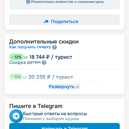
Моментально оповестим о снижении цены
Поделиться
Дополнительные скидки
скидку
Как получить
18 744
₽
/ турист
-
12
%
от
детям
Скидка
20 235
₽
/ турист
-
5
%
от
Скидка на юбилей свадьбы, кратный 5-ти
Развернуть
годам
именинникам
Скидка
пенсионерам
Скидка
Пишите в Telegram
Быстрые ответы на вопросы
Поможем с выбором круиза
Написать в Telegram