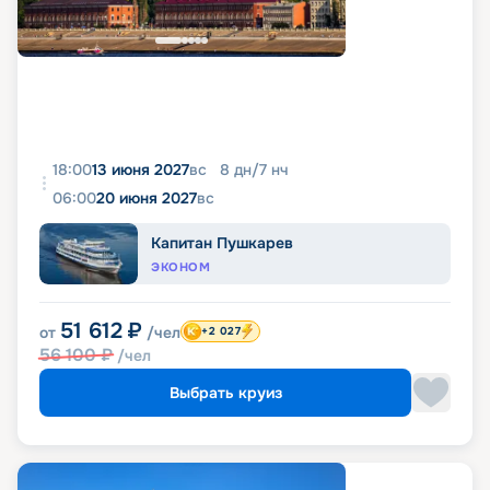
18:00
13 июня 2027
вс
8
дн
/
7
нч
06:00
20 июня 2027
вс
Капитан Пушкарев
ЭКОНОМ
51 612
₽
от
/чел
+2 027
56 100
₽
/чел
Выбрать круиз