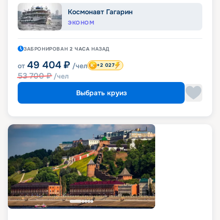
Космонавт Гагарин
ЭКОНОМ
ЗАБРОНИРОВАН
2 ЧАСА
НАЗАД
49 404
₽
от
/чел
+2 027
53 700
₽
/чел
Выбрать круиз