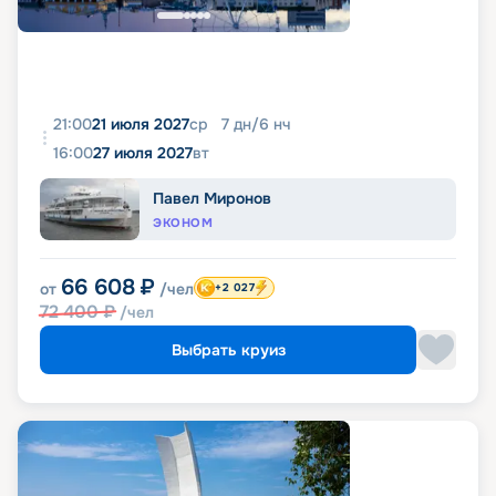
21:00
21 июля 2027
ср
7
дн
/
6
нч
16:00
27 июля 2027
вт
Павел Миронов
ЭКОНОМ
66 608
₽
от
/чел
+2 027
72 400
₽
/чел
Выбрать круиз