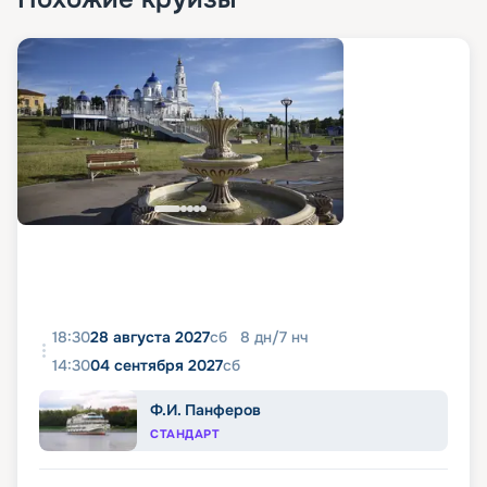
18:30
28 августа 2027
сб
8
дн
/
7
нч
14:30
04 сентября 2027
сб
Ф.И. Панферов
СТАНДАРТ