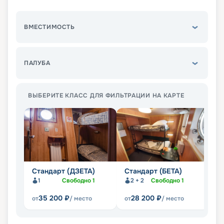
ВМЕСТИМОСТЬ
ПАЛУБА
ВЫБЕРИТЕ КЛАСС ДЛЯ ФИЛЬТРАЦИИ НА КАРТЕ
Стандарт (ДЗЕТА)
Стандарт (БЕТА)
Э
1
Свободно
1
2 + 2
Свободно
1
35 200
₽
28 200
₽
от
/ место
от
/ место
от