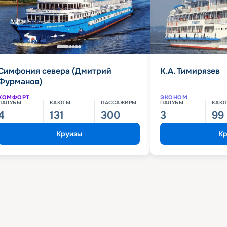
Симфония севера (Дмитрий
К.А. Тимирязев
Фурманов)
КОМФОРТ
ЭКОНОМ
ПАЛУБЫ
КАЮТЫ
ПАССАЖИРЫ
ПАЛУБЫ
КАЮ
4
131
300
3
99
Круизы
Кр