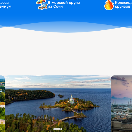
ласса
В морской круиз
Коллекц
ремиум
из Сочи
круизов