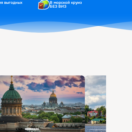
ия выгодных
В морской круиз
БЕЗ ВИЗ