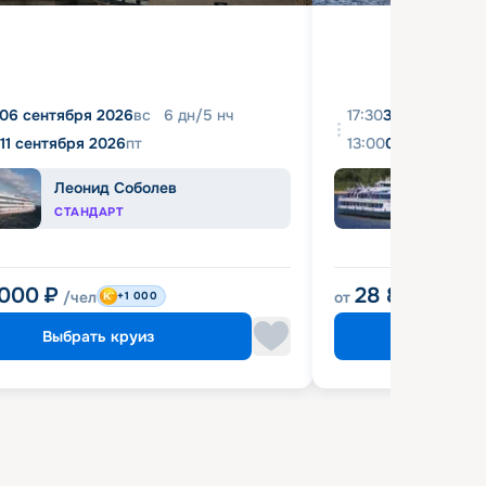
06 сентября 2026
вс
6
дн
/
5
нч
17:30
31 августа 20
11 сентября 2026
пт
13:00
04 сентября 
Леонид Соболев
Башк
СТАНДАРТ
ЭКОН
 000
₽
28 800
₽
/чел
от
/чел
+1 000
Выбрать круиз
Выбрат