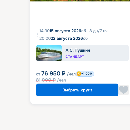
14:30
15 августа 2026
сб
8
дн
/
7
нч
20:00
22 августа 2026
сб
А.С. Пушкин
СТАНДАРТ
76 950
₽
от
/чел
+1 000
81 000
₽
/чел
Выбрать круиз