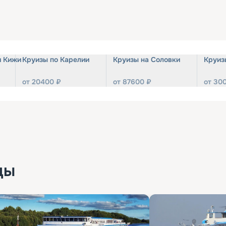
и Кижи
Круизы по Карелии
Круизы на Соловки
Круиз
от
20400
₽
от
87600
₽
от
30
ды