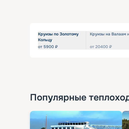
Круизы по Золотому
Круизы на Валаам 
Кольцу
от
5900
₽
от
20400
₽
Популярные
теплохо