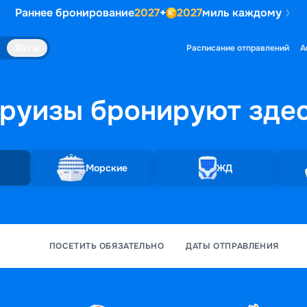
Раннее бронирование
2027
+
2027
миль каждому
Яхты
Расписание отправлений
А
руизы бронируют
зде
Морские
ЖД
ПОСЕТИТЬ ОБЯЗАТЕЛЬНО
ДАТЫ ОТПРАВЛЕНИЯ