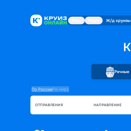
Река
Море
Ж/д круизы
К
Речные
По России
По миру
ОТПРАВЛЕНИЯ
НАПРАВЛЕНИЕ