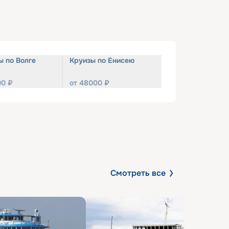
ы по Волге
Круизы по Енисею
00
₽
от
48000
₽
Смотреть все