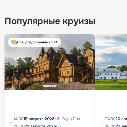
Популярные круизы
Спецпредложение - 10%
14:30
15 августа 2026
сб
8
дн
/
7
нч
20:00
20 ав
20:00
22 августа 2026
сб
08:00
23 ав