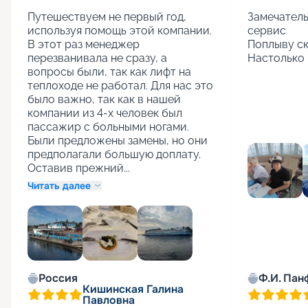
Путешествуем не первый год, 
Замечатель
используя помощь этой компании. 
сервис

В этот раз менеджер 
Поплыву ск
перезванивала не сразу, а 
Настолько 
вопросы были, так как лифт на 
теплоходе не работал. Для нас это 
было важно, так как в нашей 
компании из 4-х человек был 
пассажир с больными ногами. 
Были предложены замены, но они 
предполагали большую доплату. 
Оставив прежний...
Читать далее
+
1
Россия
Ф.И. Пан
Кишинская Галина
Павловна