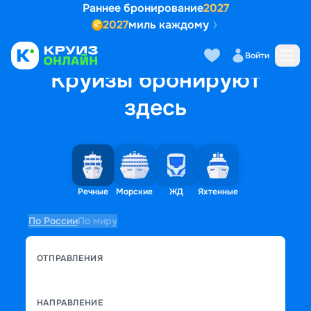
Раннее бронирование
2027
2027
миль каждому
Войти
Круизы бронируют
здесь
Речные
Морские
ЖД
Яхтенные
По России
По миру
ОТПРАВЛЕНИЯ
НАПРАВЛЕНИЕ