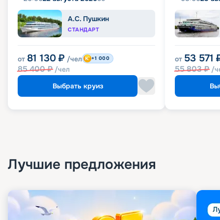
А.С. Пушкин
СТАНДАРТ
81 130
₽
53 571
от
/чел
от
+1 000
85 400
₽
55 803
₽
/чел
/ч
Выбрать круиз
Вы
Лучшие предложения