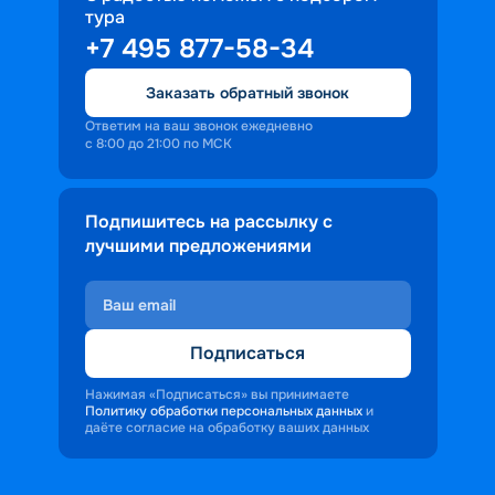
тура
доброжелательность и заинтересованность 
+7 495 877-58-34
персонала корабля в каждом госте.
Ступая на борт теплохода, пассажиры 
Заказать обратный звонок
попадают в совершенно иную атмосферу, 
где властвует тяга к приключениям и 
Ответим на ваш звонок ежедневно
с 8:00 до 21:00 по МСК
открытиям.
Подпишитесь на рассылку с
лучшими предложениями
Подписаться
Нажимая «Подписаться» вы принимаете
Политику обработки персональных данных
и
даёте согласие на обработку ваших данных