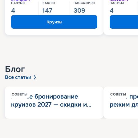
ПАЛУБЫ
КАЮТЫ
ПАССАЖИРЫ
ПАЛУБЫ
4
147
309
4
Круизы
Блог
Все статьи
СОВЕТЫ
СОВЕТЫ
Раннее бронирование
Китай пр
круизов 2027 — скидки и
режим дл
розыгрыш 100 000
конца 202
Круизных миль
значит?