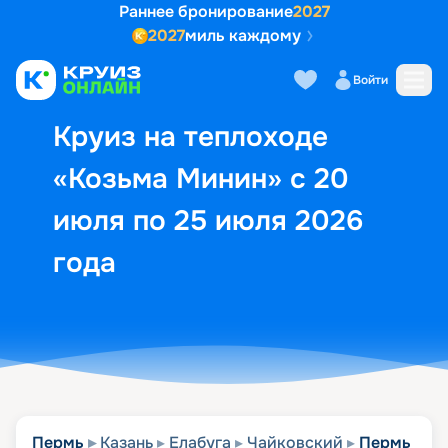
Раннее бронирование
2027
2027
миль каждому
Описание
Выбор кают
Маршрут и экск
Войти
Круиз на теплоходе
«Козьма Минин» с 20
июля по 25 июля 2026
года
Пермь
Казань
Елабуга
Чайковский
Пермь