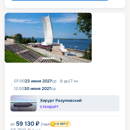
07:00
23 июня 2027
ср
8
дн
/
7
нч
12:00
30 июня 2027
ср
Хирург Разумовский
СТАНДАРТ
59 130
₽
от
/чел
+2 027