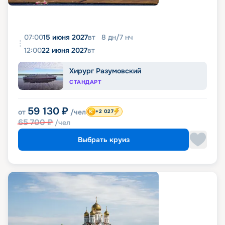
07:00
15 июня 2027
вт
8
дн
/
7
нч
12:00
22 июня 2027
вт
Хирург Разумовский
СТАНДАРТ
59 130
₽
от
/чел
+2 027
65 700
₽
/чел
Выбрать круиз