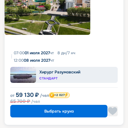
07:00
01 июля 2027
чт
8
дн
/
7
нч
12:00
08 июля 2027
чт
Хирург Разумовский
СТАНДАРТ
59 130
₽
от
/чел
+2 027
65 700
₽
/чел
Выбрать круиз