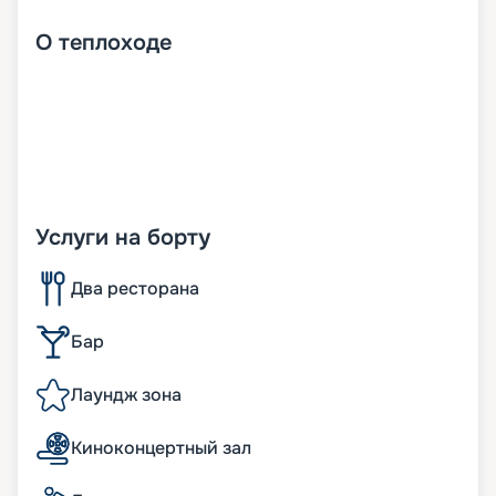
О
теплоходе
Услуги на борту
Два ресторана
Бар
Лаундж зона
Киноконцертный зал