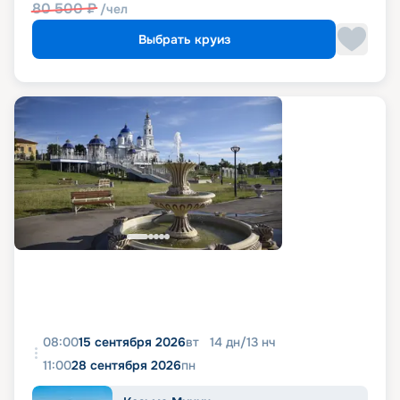
80 500
₽
/чел
Выбрать круиз
08:00
15 сентября 2026
вт
14
дн
/
13
нч
11:00
28 сентября 2026
пн