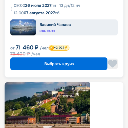
09:00
26 июля 2027
пн
13
дн
/
12
нч
12:00
07 августа 2027
сб
Василий Чапаев
ЭКОНОМ
71 460
₽
от
/чел
+2 027
79 400
₽
/чел
Выбрать круиз