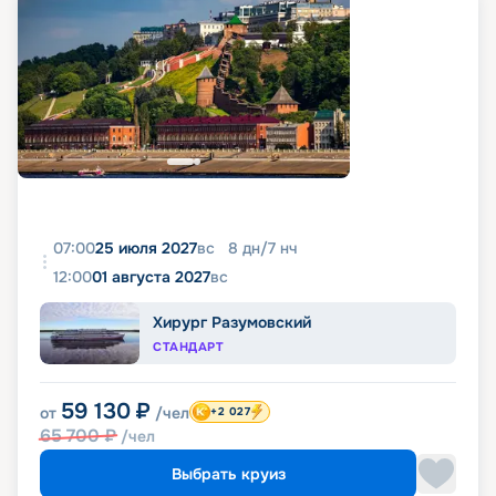
07:00
25 июля 2027
вс
8
дн
/
7
нч
12:00
01 августа 2027
вс
Хирург Разумовский
СТАНДАРТ
59 130
₽
от
/чел
+2 027
65 700
₽
/чел
Выбрать круиз