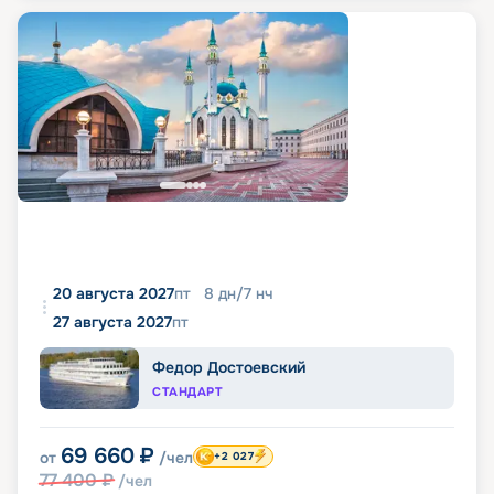
20 августа 2027
пт
8
дн
/
7
нч
27 августа 2027
пт
Федор Достоевский
СТАНДАРТ
69 660
₽
от
/чел
+2 027
77 400
₽
/чел