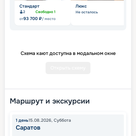
Стандарт
Люкс
С
2
Свободно
1
Не осталось
Не
93 700
₽
от
/ место
Схема кают доступна в модальном окне
Открыть схему
Маршрут и экскурсии
1
день
15.08.2026
,
Суббота
Саратов