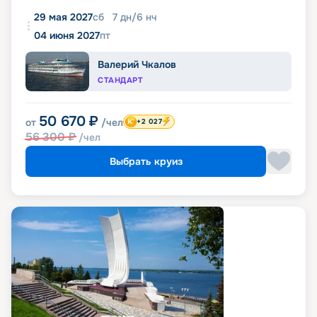
29 мая 2027
сб
7
дн
/
6
нч
04 июня 2027
пт
Валерий Чкалов
СТАНДАРТ
50 670
₽
от
/чел
+2 027
56 300
₽
/чел
Выбрать круиз