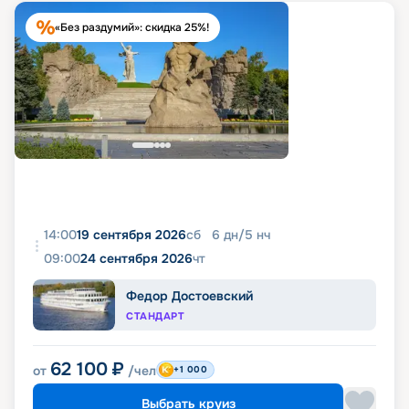
«Без раздумий»: скидка 25%!
14:00
19 сентября 2026
сб
6
дн
/
5
нч
09:00
24 сентября 2026
чт
Федор Достоевский
СТАНДАРТ
62 100
₽
от
/чел
+1 000
Выбрать круиз