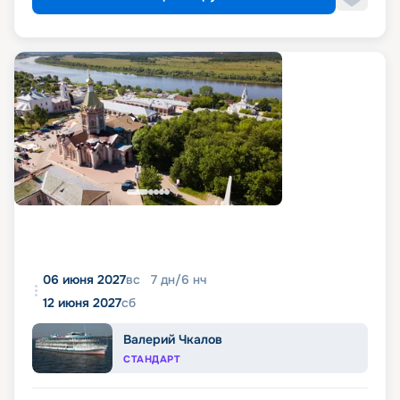
06 июня 2027
вс
7
дн
/
6
нч
12 июня 2027
сб
Валерий Чкалов
СТАНДАРТ