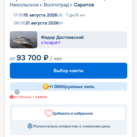
Никольское
Волгоград
Саратов
17:00
15 августа 2026
сб
7
дн
/
6
нч
08:00
21 августа 2026
пт
Федор Достоевский
СТАНДАРТ
93 700
₽
от
/ чел
Выбор каюты
+
1 000
Круизных миль
ОСТАЛАСЬ
1
КАЮТА
Добавить в избранное
Моментально оповестим о снижении цены