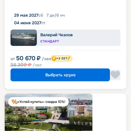
29 мая 2027
сб
7
дн
/
6
нч
04 июня 2027
пт
Валерий Чкалов
СТАНДАРТ
50 670
₽
от
/чел
+2 027
56 300
₽
/чел
Выбрать круиз
«Успей купить»: скидка 10%!