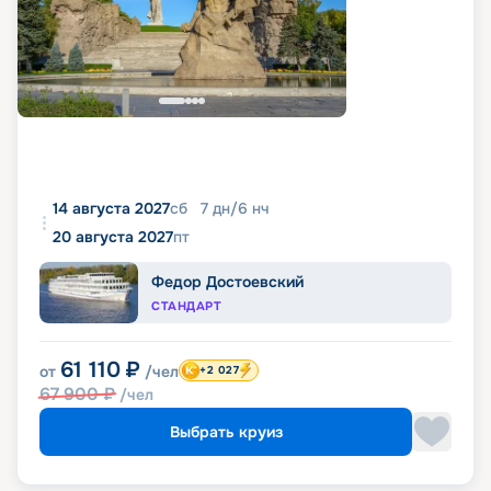
14 августа 2027
сб
7
дн
/
6
нч
20 августа 2027
пт
Федор Достоевский
СТАНДАРТ
61 110
₽
от
/чел
+2 027
67 900
₽
/чел
Выбрать круиз