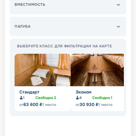
ВМЕСТИМОСТЬ
ПАЛУБА
ВЫБЕРИТЕ КЛАСС ДЛЯ ФИЛЬТРАЦИИ НА КАРТЕ
Стандарт
Эконом
П
1
Свободно
2
4
Свободно
1
Не
63 600
₽
30 930
₽
от
/ место
от
/ место