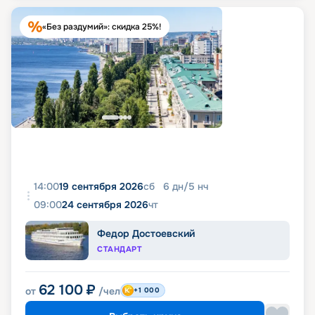
«Без раздумий»: скидка 25%!
14:00
19 сентября 2026
сб
6
дн
/
5
нч
09:00
24 сентября 2026
чт
Федор Достоевский
СТАНДАРТ
62 100
₽
от
/чел
+1 000