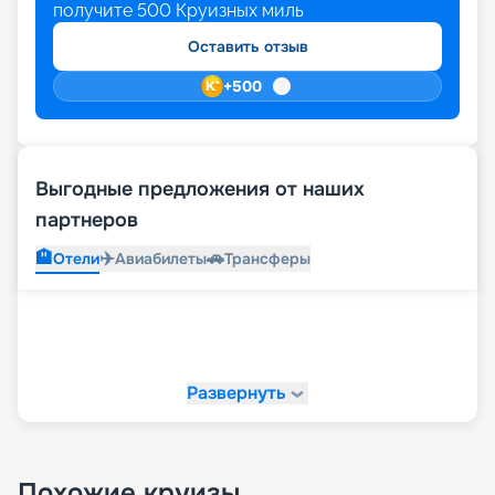
получите
500
Круизных миль
Оставить отзыв
+
500
Выгодные предложения от наших
партнеров
🏨
✈️
🚗
Отели
Авиабилеты
Трансферы
Развернуть
Похожие круизы