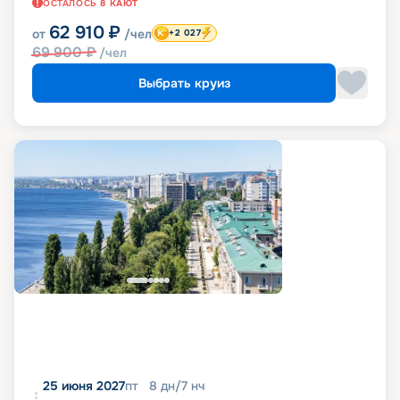
ОСТАЛОСЬ
8
КАЮТ
62 910
₽
от
/чел
+2 027
69 900
₽
/чел
Выбрать круиз
25 июня 2027
пт
8
дн
/
7
нч