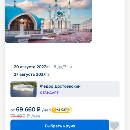
20 августа 2027
пт
8
дн
/
7
нч
27 августа 2027
пт
Федор Достоевский
СТАНДАРТ
69 660
₽
от
/чел
+2 027
77 400
₽
/чел
Выбрать круиз