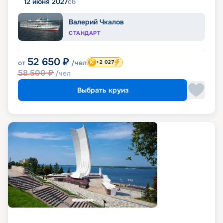
12 июня 2027
сб
Валерий Чкалов
СТАНДАРТ
52 650
₽
от
/чел
+2 027
58 500
₽
/чел
Выбрать круиз