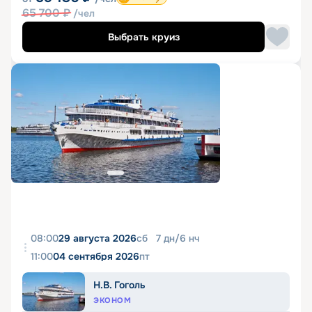
65 700
₽
/чел
Выбрать круиз
08:00
29 августа 2026
сб
7
дн
/
6
нч
11:00
04 сентября 2026
пт
Н.В. Гоголь
ЭКОНОМ