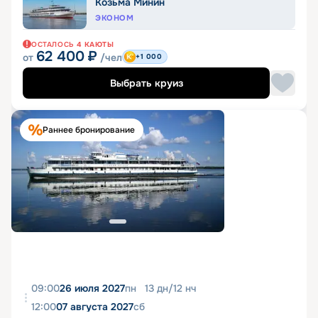
Козьма Минин
ЭКОНОМ
ОСТАЛОСЬ
4
КАЮТЫ
62 400
₽
от
/чел
+1 000
Выбрать круиз
Раннее бронирование
09:00
26 июля 2027
пн
13
дн
/
12
нч
12:00
07 августа 2027
сб