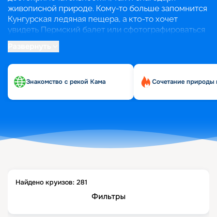
живописной природе. Кому-то больше запомнится
Кунгурская ледяная пещера, а кто-то хочет
увидеть Пермский балет или сфотографироваться
у арт-объекта «Счастье не за горами».
Развернуть
В круизах из Перми можно не только
познакомиться с рекой Кама, но и пройтись по
Знакомство с рекой Кама
Сочетание природы 
Волге, добраться до городов Золотого кольца и
Татарстана и даже совершить круиз к Соловецким
островам.
Найдено круизов:
281
Фильтры