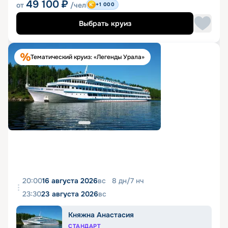
49 100
₽
от
/чел
+1 000
Выбрать круиз
Тематический круиз: «Легенды Урала»
20:00
16 августа 2026
вс
8
дн
/
7
нч
23:30
23 августа 2026
вс
Княжна Анастасия
СТАНДАРТ