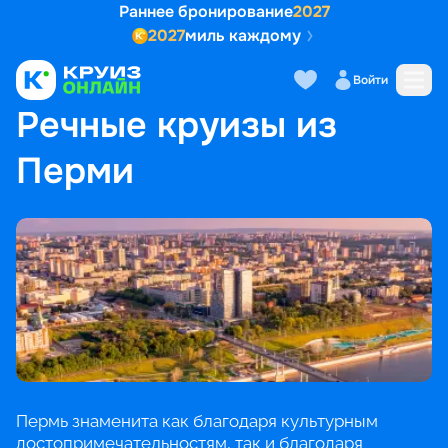
Раннее бронирование
2027
2027
миль каждому
Войти
ГЛАВНАЯ
•
ПОПУЛЯРНЫЕ НАПРАВЛЕНИЯ
•
РЕЧНЫЕ КРУИЗЫ ИЗ ПЕРМИ
Речные круизы из
Перми
Пермь знаменита как благодаря культурным
достопримечательностям, так и благодаря