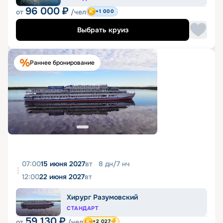
96 000
₽
от
/чел
+1 000
Выбрать круиз
Раннее бронирование
07:00
15 июня 2027
вт
8
дн
/
7
нч
12:00
22 июня 2027
вт
Хирург Разумовский
СТАНДАРТ
59 130
₽
от
/чел
+2 027