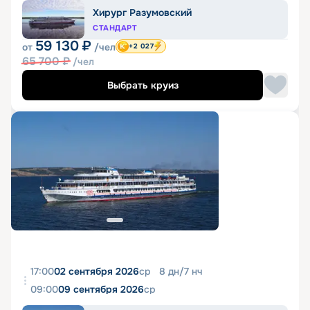
Хирург Разумовский
СТАНДАРТ
59 130
₽
от
/чел
+2 027
65 700
₽
/чел
Выбрать круиз
17:00
02 сентября 2026
ср
8
дн
/
7
нч
09:00
09 сентября 2026
ср