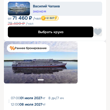
Василий Чапаев
ЭКОНОМ
71 460
₽
от
/чел
+2 027
79 400
₽
/чел
Выбрать круиз
Раннее бронирование
07:00
01 июля 2027
чт
8
дн
/
7
нч
12:00
08 июля 2027
чт