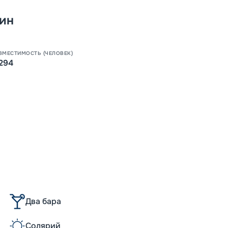
-
5
%
о
ин
Скидк
Пишит
ВМЕСТИМОСТЬ (ЧЕЛОВЕК)
294
Два бара
Солярий