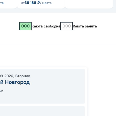
39 188
₽
сто
от
/ место
000
000
Каюта свободна
Каюта занята
Нижни
Рыбин
Яросла
09.2026
,
Вторник
08:30
й Новгород
15:00
0
ИЕ