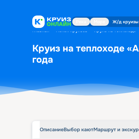
Описание
Выбор кают
Маршрут и экску
Река
Море
Ж/д круизы
Главная
•
Поиск круизов
•
Круиз на теплоходе 
Круиз на теплоходе «А
года
Описание
Выбор кают
Маршрут и экску