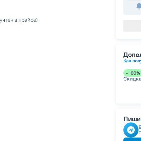
учтен в прайсе).
Допо
Как пол
-
100
%
Скидк
-
5
%
о
Скидк
Пишит