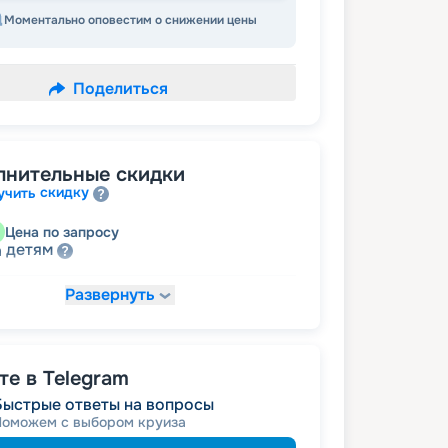
Моментально оповестим о снижении цены
Поделиться
лнительные скидки
скидку
учить
Цена по запросу
детям
а
Развернуть
37 229
₽
/ турист
т
пенсионерам
а
е в Telegram
Быстрые ответы на вопросы
Поможем с выбором круиза