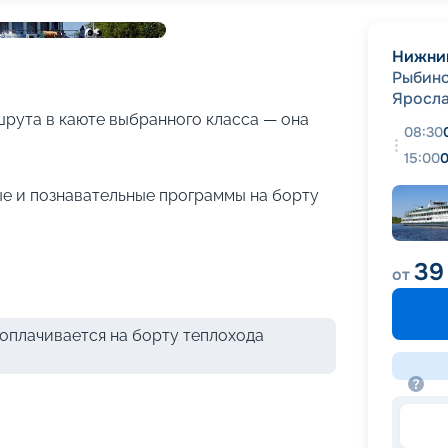
+
31
фотографий
Нижни
Рыбин
Яросла
рута в каюте выбранного класса — она
08:30
15:00
0
е и познавательные программы на борту
39
от
оплачивается на борту теплохода