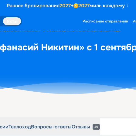
Раннее бронирование
2027
+
2027
миль каждому
рсии
Теплоход
Вопросы-ответы
Отзывы
36
Яхты
Расписание отправлений
А
«Афанасий Никитин» с 1 сентября по 7 сентября 2026 года
фанасий Никитин» с 1 сентябр
рсии
Теплоход
Вопросы-ответы
Отзывы
36