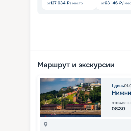
127 034
₽
63 146
₽
от
/ место
от
/ ме
Маршрут и экскурсии
1
день
01.
Нижни
ОТПРАВЛЕН
08:30