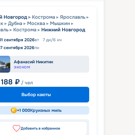
й Новгород
Кострома
Ярославль
ск
Дубна
Москва
Мышкин
вль
Кострома
Нижний Новгород
01 сентября 2026
вт
7
дн
/
6
нч
7 сентября 2026
пн
Афанасий Никитин
ЭКОНОМ
 188
₽
/ чел
Выбор каюты
+
1 000
Круизных миль
Добавить в избранное