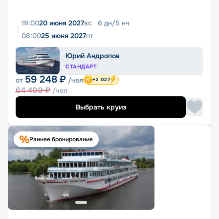
19:00
20 июня 2027
вс
6
дн
/
5
нч
08:00
25 июня 2027
пт
Юрий Андропов
СТАНДАРТ
59 248
₽
от
/чел
+2 027
64 400
₽
/чел
Выбрать круиз
Раннее бронирование