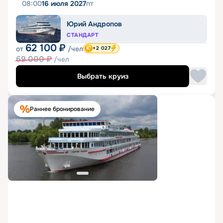
08:00
16 июля 2027
пт
Юрий Андропов
СТАНДАРТ
62 100
₽
от
/чел
+2 027
69 000
₽
/чел
Выбрать круиз
Раннее бронирование