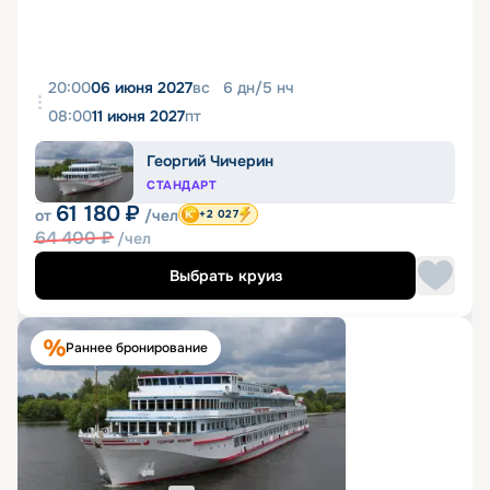
20:00
06 июня 2027
вс
6
дн
/
5
нч
08:00
11 июня 2027
пт
Георгий Чичерин
СТАНДАРТ
61 180
₽
от
/чел
+2 027
64 400
₽
/чел
Выбрать круиз
Раннее бронирование