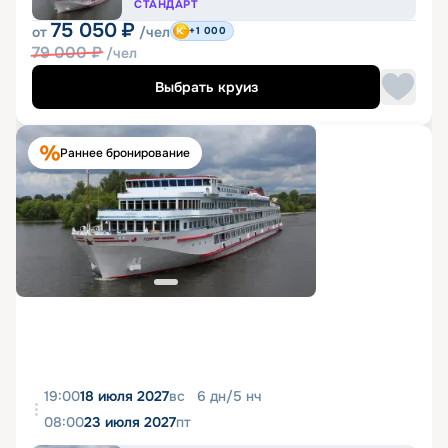
СТАНДАРТ
75 050
₽
от
/чел
+1 000
79 000
₽
/чел
Выбрать круиз
Раннее бронирование
19:00
18 июля 2027
вс
6
дн
/
5
нч
08:00
23 июля 2027
пт