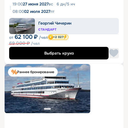
19:00
27 июня 2027
вс
6
дн
/
5
нч
08:00
02 июля 2027
пт
Георгий Чичерин
СТАНДАРТ
62 100
₽
от
/чел
+2 027
69 000
₽
/чел
Выбрать круиз
Раннее бронирование