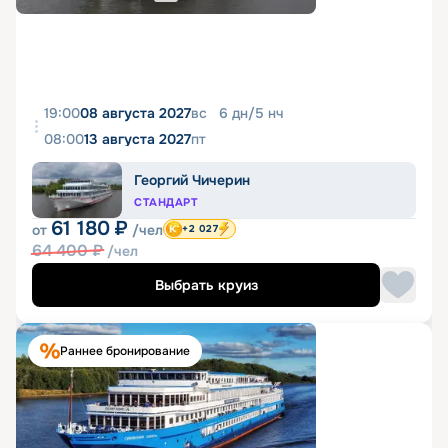
19:00
08 августа 2027
вс
6
дн
/
5
нч
08:00
13 августа 2027
пт
Георгий Чичерин
СТАНДАРТ
61 180
₽
от
/чел
+2 027
64 400
₽
/чел
Выбрать круиз
Раннее бронирование