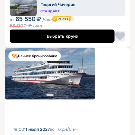
Георгий Чичерин
СТАНДАРТ
65 550
₽
от
/чел
+2 027
69 000
₽
/чел
Выбрать круиз
Раннее бронирование
19:00
11 июля 2027
вс
6
дн
/
5
нч