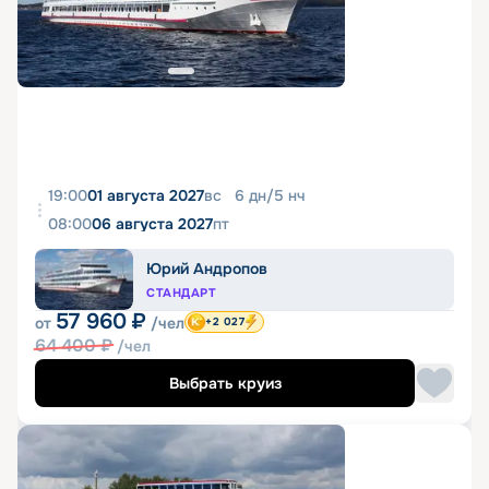
19:00
01 августа 2027
вс
6
дн
/
5
нч
08:00
06 августа 2027
пт
Юрий Андропов
СТАНДАРТ
57 960
₽
от
/чел
+2 027
64 400
₽
/чел
Выбрать круиз