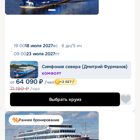
19:00
18 июля 2027
вс
6
дн
/
5
нч
09:00
23 июля 2027
пт
Симфония севера (Дмитрий Фурманов)
КОМФОРТ
64 090
₽
от
/чел
+2 027
71 190
₽
/чел
Выбрать круиз
Раннее бронирование