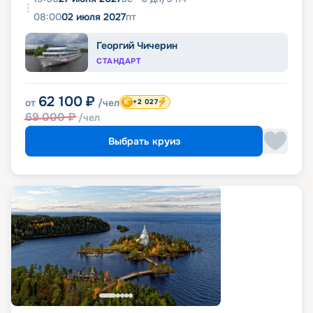
08:00
02 июля 2027
пт
Георгий Чичерин
СТАНДАРТ
62 100
₽
от
/чел
+2 027
69 000
₽
/чел
Выбрать круиз