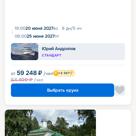
19:00
20 июня 2027
вс
6
дн
/
5
нч
08:00
25 июня 2027
пт
Юрий Андропов
СТАНДАРТ
59 248
₽
от
/чел
+2 027
64 400
₽
/чел
Выбрать круиз