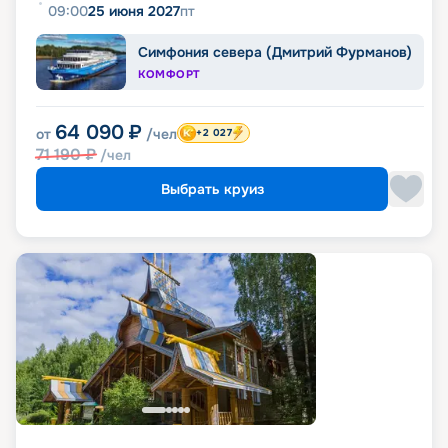
09:00
25 июня 2027
пт
Симфония севера (Дмитрий Фурманов)
КОМФОРТ
64 090
₽
от
/чел
+2 027
71 190
₽
/чел
Выбрать круиз