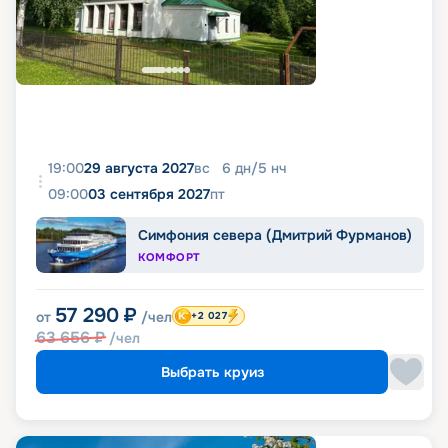
19:00
29 августа 2027
вс
6
дн
/
5
нч
09:00
03 сентября 2027
пт
Симфония севера (Дмитрий Фурманов)
КОМФОРТ
57 290
₽
от
/чел
+2 027
63 656
₽
/чел
Выбрать круиз