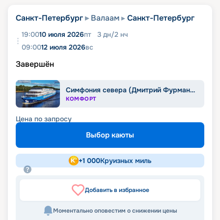
Санкт-Петербург
Валаам
Санкт-Петербург
19:00
10 июля 2026
пт
3
дн
/
2
нч
09:00
12 июля 2026
вс
Завершён
Симфония севера (Дмитрий Фурманов)
КОМФОРТ
Цена по запросу
Выбор каюты
+
1 000
Круизных миль
Добавить в избранное
Моментально оповестим о снижении цены