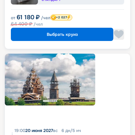
61 180
₽
от
/чел
+2 027
64 400
₽
/чел
Выбрать круиз
19:00
20 июня 2027
вс
6
дн
/
5
нч