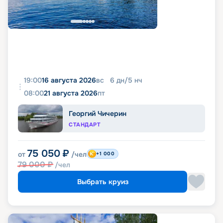
19:00
16 августа 2026
вс
6
дн
/
5
нч
08:00
21 августа 2026
пт
Георгий Чичерин
СТАНДАРТ
75 050
₽
от
/чел
+1 000
79 000
₽
/чел
Выбрать круиз