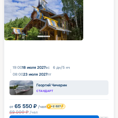
19:00
18 июля 2027
вс
6
дн
/
5
нч
08:00
23 июля 2027
пт
Георгий Чичерин
СТАНДАРТ
65 550
₽
от
/чел
+2 027
69 000
₽
/чел