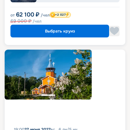
62 100
₽
от
/чел
+2 027
69 000
₽
/чел
Выбрать круиз
19:00
27 июня 2027
вс
6
дн
/
5
нч