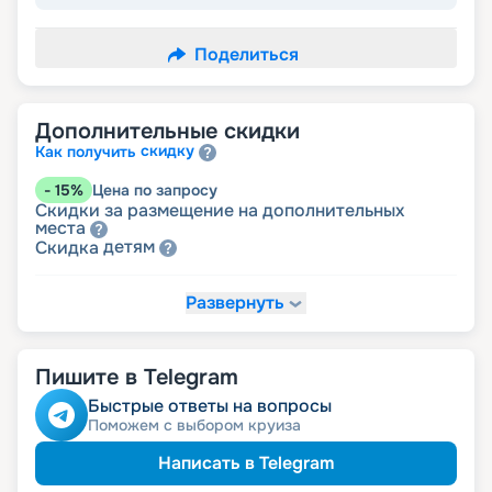
Поделиться
Дополнительные скидки
скидку
Как получить
-
15
%
Цена по запросу
Скидки за размещение на дополнительных
места
детям
Скидка
Развернуть
-
10
%
Цена по запросу
именинникам
Скидка
Скидка на юбилей свадьбы, кратный 5-ти
годам
Пишите в Telegram
молодожёнам
Скидка
Быстрые ответы на вопросы
Поможем с выбором круиза
Написать в Telegram