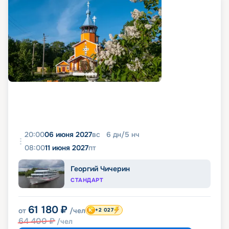
20:00
06 июня 2027
вс
6
дн
/
5
нч
08:00
11 июня 2027
пт
Георгий Чичерин
СТАНДАРТ
61 180
₽
от
/чел
+2 027
64 400
₽
/чел