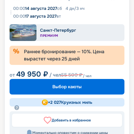
00:00
14 августа 2027
сб
4
дн
/
3
нч
00:00
17 августа 2027
вт
Санкт-Петербург
ПРЕМИУМ
Раннее бронирование —
10
%. Цена
вырастет через
25
дней
49 950
₽
от
/ чел
55 500
₽
/ чел
Выбор каюты
+
2 027
Круизных миль
Добавить в избранное
Моментально оповестим о снижении цены