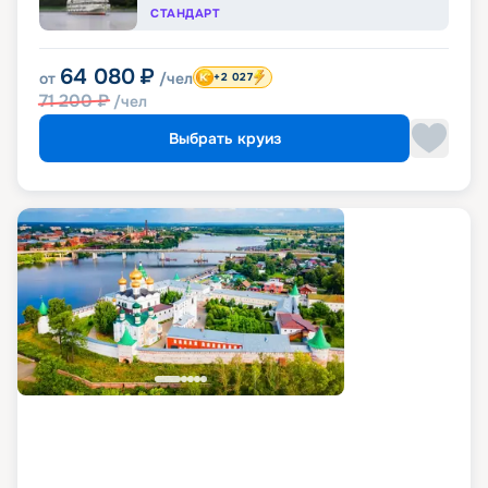
СТАНДАРТ
64 080
₽
от
/чел
+2 027
71 200
₽
/чел
Выбрать круиз