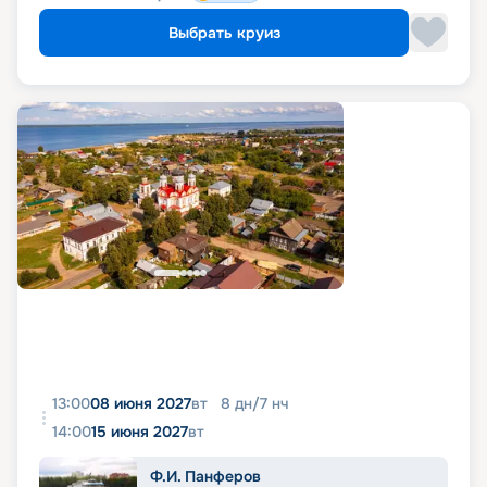
Выбрать круиз
13:00
08 июня 2027
вт
8
дн
/
7
нч
14:00
15 июня 2027
вт
Ф.И. Панферов