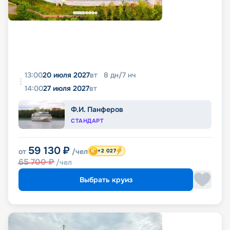
13:00
20 июля 2027
вт
8
дн
/
7
нч
14:00
27 июля 2027
вт
Ф.И. Панферов
СТАНДАРТ
59 130
₽
от
/чел
+2 027
65 700
₽
/чел
Выбрать круиз