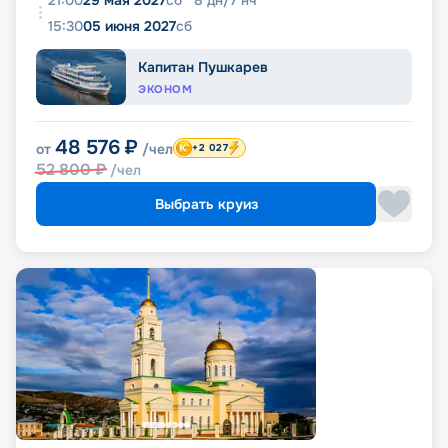
15:30
05 июня 2027
сб
Капитан Пушкарев
ЭКОНОМ
48 576
₽
от
/чел
+2 027
52 800
₽
/чел
Выбрать круиз