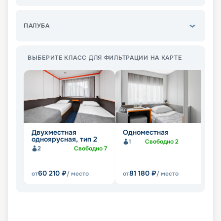
ПАЛУБА
ВЫБЕРИТЕ КЛАСС ДЛЯ ФИЛЬТРАЦИИ НА КАРТЕ
Двухместная
Одноместная
Д
одноярусная, тип 2
с
1
Свободно
2
к
2
Свободно
7
60 210
₽
81 180
₽
от
/ место
от
/ место
от