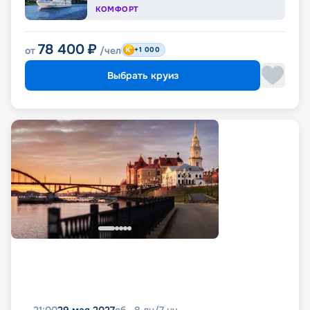
КОМФОРТ
78 400
₽
от
/чел
+1 000
Выбрать круиз
21:00
29 мая 2027
сб
8
дн
/
7
нч