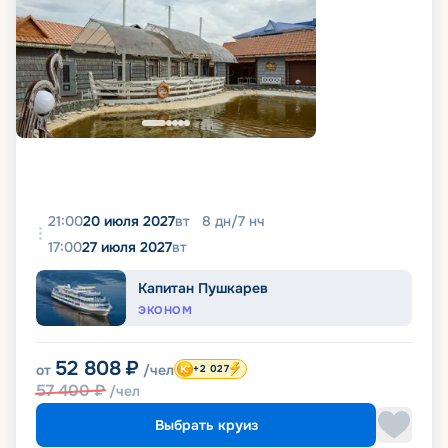
21:00
20 июля 2027
вт
8
дн
/
7
нч
17:00
27 июля 2027
вт
Капитан Пушкарев
ЭКОНОМ
52 808
₽
от
/чел
+2 027
57 400
₽
/чел
Выбрать круиз