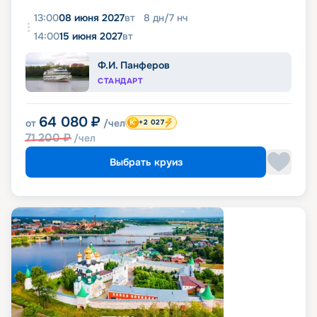
13:00
08 июня 2027
вт
8
дн
/
7
нч
14:00
15 июня 2027
вт
Ф.И. Панферов
СТАНДАРТ
64 080
₽
от
/чел
+2 027
71 200
₽
/чел
Выбрать круиз