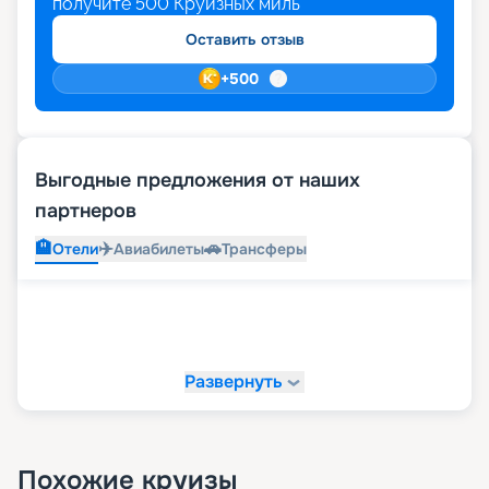
получите
500
Круизных миль
Оставить отзыв
+
500
Выгодные предложения от наших
партнеров
🏨
✈️
🚗
Отели
Авиабилеты
Трансферы
Развернуть
Похожие круизы