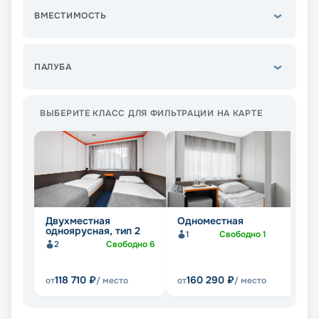
ВМЕСТИМОСТЬ
ПАЛУБА
ВЫБЕРИТЕ КЛАСС ДЛЯ ФИЛЬТРАЦИИ НА КАРТЕ
Двухместная
Одноместная
Д
одноярусная, тип 2
с
1
Свободно
1
к
2
Свободно
6
118 710
₽
160 290
₽
от
/ место
от
/ место
от