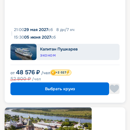
21:00
29 мая 2027
сб
8
дн
/
7
нч
15:30
05 июня 2027
сб
Капитан Пушкарев
ЭКОНОМ
48 576
₽
от
/чел
+2 027
52 800
₽
/чел
Выбрать круиз