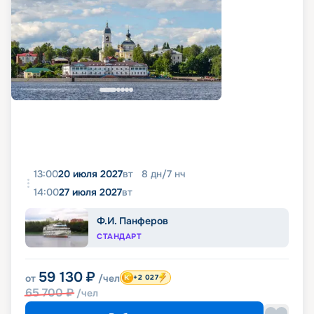
13:00
20 июля 2027
вт
8
дн
/
7
нч
14:00
27 июля 2027
вт
Ф.И. Панферов
СТАНДАРТ
59 130
₽
от
/чел
+2 027
65 700
₽
/чел