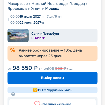
Макарьево
Нижний Новгород
Городец
Ярославль
Углич
Москва
00:00
16 июля 2027
пт
7
дн
/
6
нч
00:00
22 июля 2027
чт
Санкт-Петербург
ПРЕМИУМ
Раннее бронирование —
10
%. Цена
вырастет через
25
дней
98 550
₽
от
/ чел
109 500
₽
/ чел
Выбор каюты
+
2 027
Круизных миль
Добавить в избранное