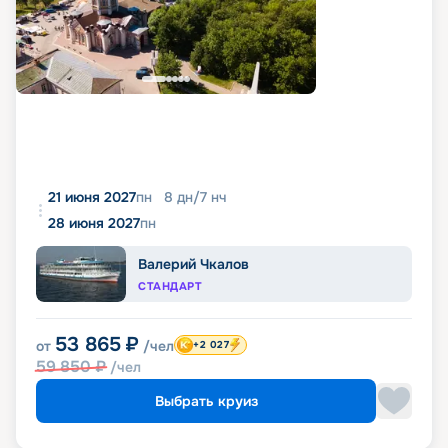
21 июня 2027
пн
8
дн
/
7
нч
28 июня 2027
пн
Валерий Чкалов
СТАНДАРТ
53 865
₽
от
/чел
+2 027
59 850
₽
/чел
Выбрать круиз