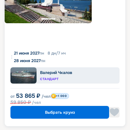
21 июня 2027
пн
8
дн
/
7
нч
28 июня 2027
пн
Валерий Чкалов
СТАНДАРТ
53 865
₽
от
/чел
+1 000
59 850
₽
/чел
Выбрать круиз