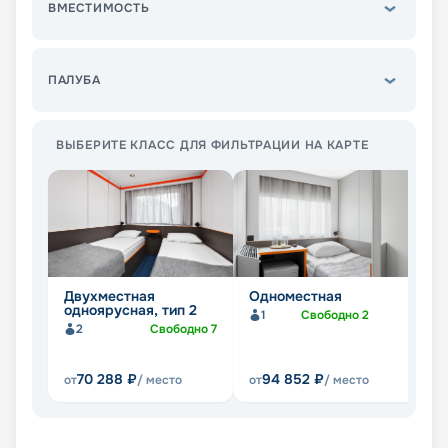
ВМЕСТИМОСТЬ
ПАЛУБА
ВЫБЕРИТЕ КЛАСС ДЛЯ ФИЛЬТРАЦИИ НА КАРТЕ
Двухместная
Одноместная
Д
одноярусная, тип 2
с
1
Свободно
2
к
2
Свободно
7
70 288
₽
94 852
₽
от
/ место
от
/ место
от