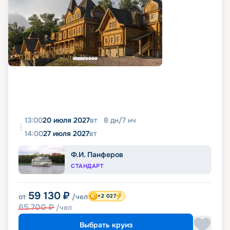
13:00
20 июля 2027
вт
8
дн
/
7
нч
14:00
27 июля 2027
вт
Ф.И. Панферов
СТАНДАРТ
59 130
₽
от
/чел
+2 027
65 700
₽
/чел
Выбрать круиз