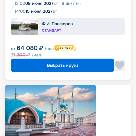
13:00
08 июня 2027
вт
8
дн
/
7
нч
14:00
15 июня 2027
вт
Ф.И. Панферов
СТАНДАРТ
64 080
₽
от
/чел
+2 027
71 200
₽
/чел
Выбрать круиз