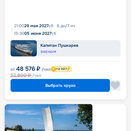
21:00
29 мая 2027
сб
8
дн
/
7
нч
15:30
05 июня 2027
сб
Капитан Пушкарев
ЭКОНОМ
48 576
₽
от
/чел
+2 027
52 800
₽
/чел
Выбрать круиз