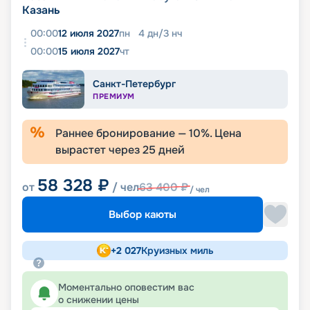
Казань
00:00
12 июля 2027
пн
4
дн
/
3
нч
00:00
15 июля 2027
чт
Санкт-Петербург
ПРЕМИУМ
Раннее бронирование —
10
%. Цена
вырастет через
25
дней
58 328
₽
от
/ чел
63 400
₽
/ чел
Выбор каюты
+
2 027
Круизных миль
Моментально оповестим вас
о снижении цены