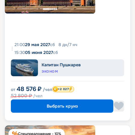
21:00
29 мая 2027
сб
8
дн
/
7
нч
15:30
05 июня 2027
сб
Капитан Пушкарев
ЭКОНОМ
48 576
₽
от
/чел
+2 027
52 800
₽
/чел
Выбрать круиз
Спецпредложение - 10%