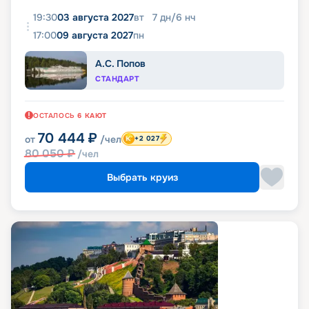
19:30
03 августа 2027
вт
7
дн
/
6
нч
17:00
09 августа 2027
пн
А.С. Попов
СТАНДАРТ
ОСТАЛОСЬ
6
КАЮТ
70 444
₽
от
/чел
+2 027
80 050
₽
/чел
Выбрать круиз