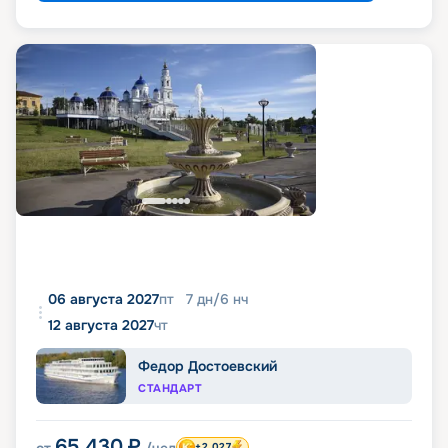
06 августа 2027
пт
7
дн
/
6
нч
12 августа 2027
чт
Федор Достоевский
СТАНДАРТ
65 430
₽
+2 027