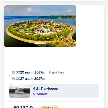
13:00
20 июля 2027
вт
8
дн
/
7
нч
14:00
27 июля 2027
вт
Ф.И. Панферов
СТАНДАРТ
59 130
₽
+2 027