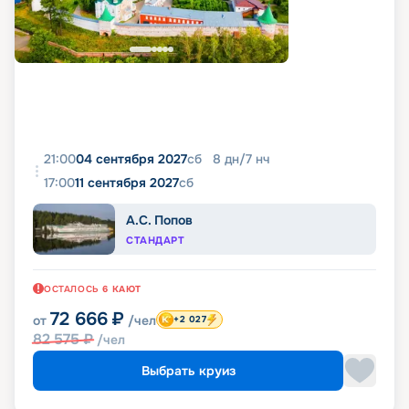
21:00
04 сентября 2027
сб
8
дн
/
7
нч
17:00
11 сентября 2027
сб
А.С. Попов
СТАНДАРТ
ОСТАЛОСЬ
6
КАЮТ
72 666
₽
от
/чел
+2 027
82 575
₽
/чел
Выбрать круиз