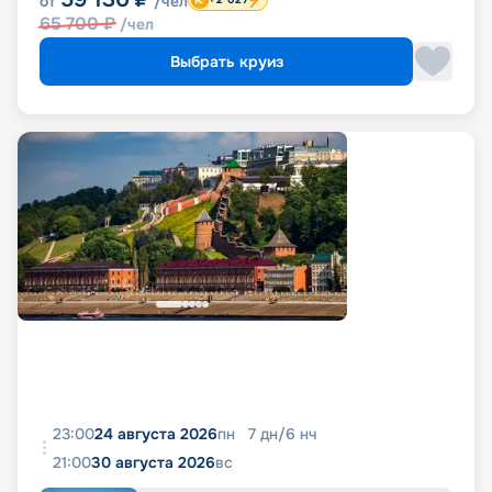
от
/чел
65 700
₽
/чел
Выбрать круиз
23:00
24 августа 2026
пн
7
дн
/
6
нч
21:00
30 августа 2026
вс