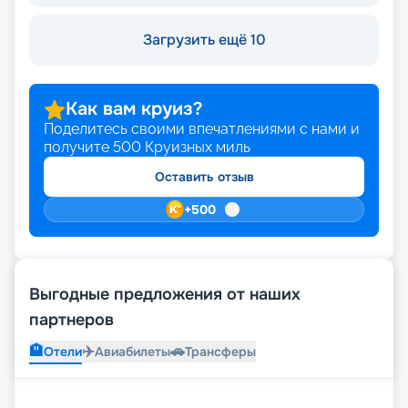
Загрузить ещё 10
Как вам круиз?
Поделитесь своими впечатлениями с нами и
получите
500
Круизных миль
Оставить отзыв
+
500
Выгодные предложения от наших
партнеров
🏨
✈️
🚗
Отели
Авиабилеты
Трансферы