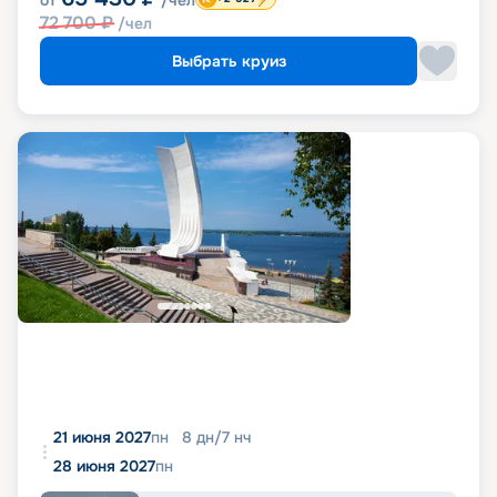
от
/чел
72 700
₽
/чел
Выбрать круиз
21 июня 2027
пн
8
дн
/
7
нч
28 июня 2027
пн