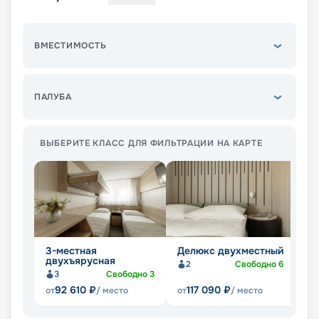
ВМЕСТИМОСТЬ
ПАЛУБА
ВЫБЕРИТЕ КЛАСС ДЛЯ ФИЛЬТРАЦИИ НА КАРТЕ
3-местная
Делюкс двухместный
Д
двухъярусная
о
2
Свободно
6
3
Свободно
3
92 610
₽
117 090
₽
от
/ место
от
/ место
от