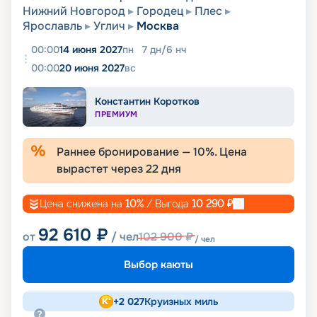
Нижний Новгород
Городец
Плес
Ярославль
Углич
Москва
00:00
14 июня 2027
пн
7
дн
/
6
нч
00:00
20 июня 2027
вс
Константин Коротков
ПРЕМИУМ
Раннее бронирование —
10
%. Цена
вырастет через
22
дня
Цена снижена на
10
%
/ Выгода
10 290
₽
92 610
₽
от
/ чел
102 900
₽
/ чел
Выбор каюты
+
2 027
Круизных миль