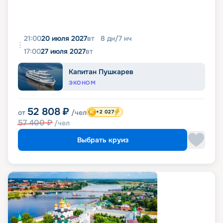
21:00
20 июля 2027
вт
8
дн
/
7
нч
17:00
27 июля 2027
вт
Капитан Пушкарев
ЭКОНОМ
52 808
₽
от
/чел
+2 027
57 400
₽
/чел
Выбрать круиз