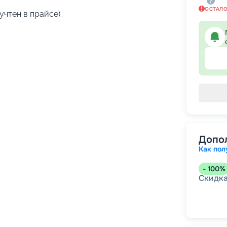
ОСТАЛ
учтен в прайсе).
Допо
Как пол
-
100
%
Скидк
-
5
%
о
Скидк