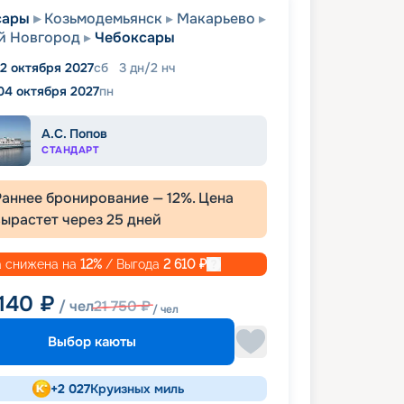
сары
Козьмодемьянск
Макарьево
й Новгород
Чебоксары
2 октября 2027
сб
3
дн
/
2
нч
04 октября 2027
пн
А.С. Попов
СТАНДАРТ
Раннее бронирование —
12
%. Цена
вырастет через
25
дней
 снижена на
12
%
/ Выгода
2 610
₽
 140
₽
/ чел
21 750
₽
/ чел
Выбор каюты
+
2 027
Круизных миль