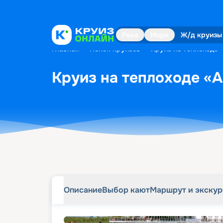
Описание
Выбор кают
Маршрут и экску
Река
Море
Ж/д круизы
Главная
•
Поиск круизов
•
Круиз на теплоходе «
Круиз на теплоходе «А.
Описание
Выбор кают
Маршрут и экску