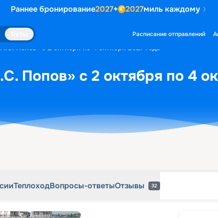
Раннее бронирование
2027
+
2027
миль каждому
рсии
Теплоход
Вопросы-ответы
Отзывы
32
Яхты
Расписание отправлений
А
А.С. Попов» с 2 октября по 4 октября 2027 года
С. Попов» с 2 октября по 4 о
рсии
Теплоход
Вопросы-ответы
Отзывы
32