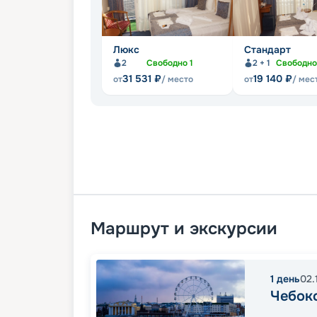
Люкс
Стандарт
2
Свободно
1
2 + 1
Свободн
31 531
₽
19 140
₽
от
/ место
от
/ мес
Маршрут и экскурсии
1
день
02.
Чебок