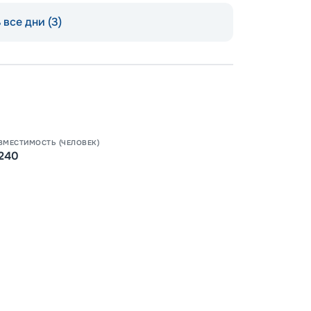
все дни (3)
Допо
Как пол
-
100
%
ВМЕСТИМОСТЬ (ЧЕЛОВЕК)
Скидк
240
-
5
%
о
Скидк
Пишит