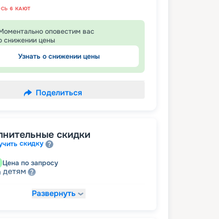
ОСЬ
6
КАЮТ
Моментально оповестим вас
о снижении цены
Узнать о снижении цены
Поделиться
лнительные скидки
скидку
учить
Цена по запросу
детям
а
Развернуть
20 663
₽
/ турист
т
пенсионерам
а