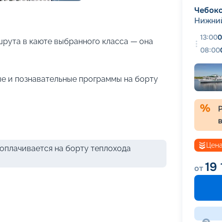
+
14
фотографий
Чебок
Нижни
13:00
0
рута в каюте выбранного класса — она
08:00
е и познавательные программы на борту
Цена
оплачивается на борту теплохода
19
от