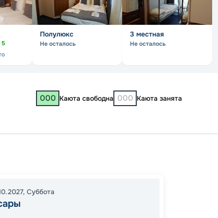
Полулюкс
3 местная
о
5
Не осталось
Не осталось
то
000
000
Каюта свободна
Каюта занята
Чебок
Нижни
13:00
0
10.2027
,
Суббота
сары
08:00