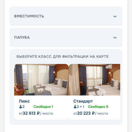
ВМЕСТИМОСТЬ
ПАЛУБА
ВЫБЕРИТЕ КЛАСС ДЛЯ ФИЛЬТРАЦИИ НА КАРТЕ
Люкс
Стандарт
П
2
Свободно
1
2 + 1
Свободно
5
Не
32 613
₽
20 223
₽
от
/ место
от
/ место