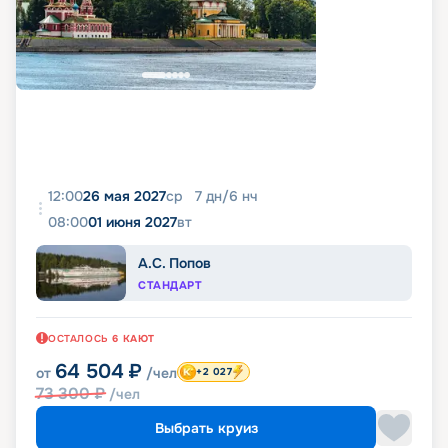
12:00
26 мая 2027
ср
7
дн
/
6
нч
08:00
01 июня 2027
вт
А.С. Попов
СТАНДАРТ
ОСТАЛОСЬ
6
КАЮТ
64 504
₽
от
/чел
+2 027
73 300
₽
/чел
Выбрать круиз