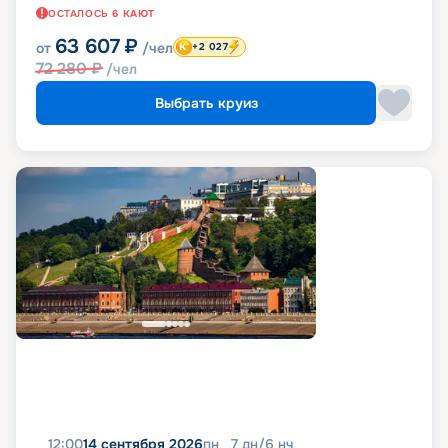
ОСТАЛОСЬ
6
КАЮТ
63 607
₽
от
/чел
+2 027
72 280
₽
/чел
Выбрать круиз
12:00
14 сентября 2026
пн
7
дн
/
6
нч