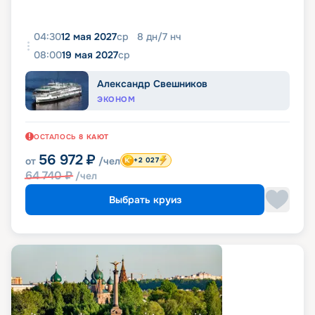
04:30
12 мая 2027
ср
8
дн
/
7
нч
08:00
19 мая 2027
ср
Александр Свешников
ЭКОНОМ
ОСТАЛОСЬ
8
КАЮТ
56 972
₽
от
/чел
+2 027
64 740
₽
/чел
Выбрать круиз