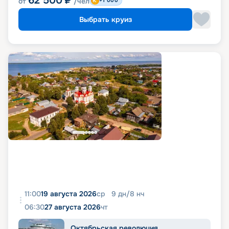
62 500
₽
от
/чел
+1 000
Выбрать круиз
11:00
19 августа 2026
ср
9
дн
/
8
нч
06:30
27 августа 2026
чт
Октябрьская революция