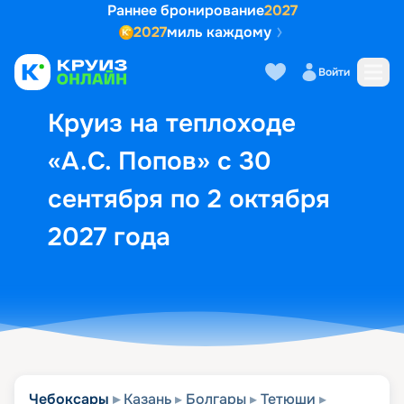
Раннее бронирование
2027
2027
миль каждому
Описание
Выбор кают
Маршрут и экск
Войти
Круиз на теплоходе
«А.С. Попов» с 30
сентября по 2 октября
2027 года
Чебоксары
Казань
Болгары
Тетюши