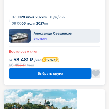
07:00
28 июня 2027
пн
8
дн
/
7
нч
08:00
05 июля 2027
пн
Александр Свешников
ЭКОНОМ
ОСТАЛОСЬ
9
КАЮТ
58 481
₽
от
/чел
+2 027
66 455
₽
/чел
Выбрать круиз