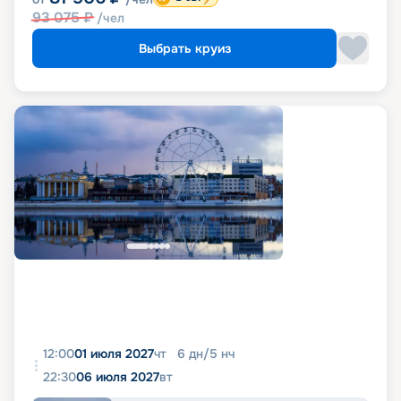
93 075
₽
/чел
Выбрать круиз
12:00
01 июля 2027
чт
6
дн
/
5
нч
22:30
06 июля 2027
вт