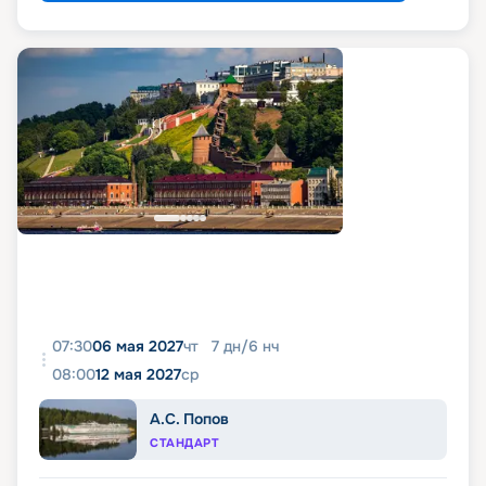
07:30
06 мая 2027
чт
7
дн
/
6
нч
08:00
12 мая 2027
ср
А.С. Попов
СТАНДАРТ