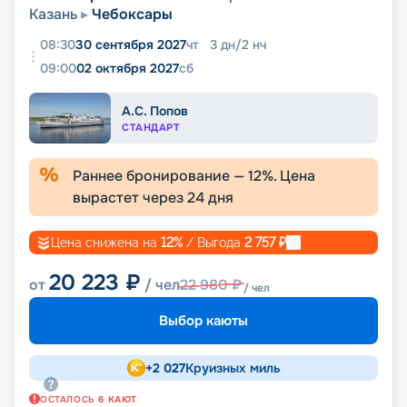
Казань
Чебоксары
08:30
30 сентября 2027
чт
3
дн
/
2
нч
09:00
02 октября 2027
сб
А.С. Попов
СТАНДАРТ
Раннее бронирование —
12
%. Цена
вырастет через
24
дня
Цена снижена на
12
%
/ Выгода
2 757
₽
20 223
₽
от
/ чел
22 980
₽
/ чел
Выбор каюты
+
2 027
Круизных миль
ОСТАЛОСЬ
6
КАЮТ