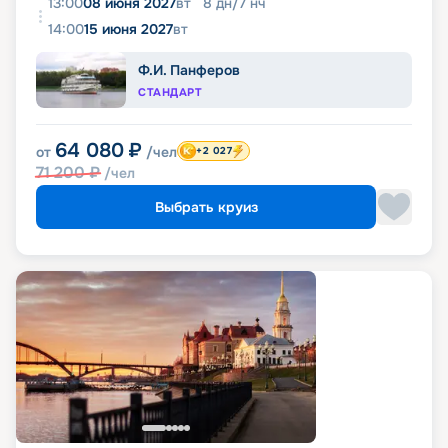
13:00
08 июня 2027
вт
8
дн
/
7
нч
14:00
15 июня 2027
вт
Ф.И. Панферов
СТАНДАРТ
64 080
₽
от
/чел
+2 027
71 200
₽
/чел
Выбрать круиз