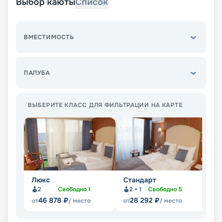
Выбор каюты
Список
ВМЕСТИМОСТЬ
ПАЛУБА
ВЫБЕРИТЕ КЛАСС ДЛЯ ФИЛЬТРАЦИИ НА КАРТЕ
Люкс
Стандарт
П
2
Свободно
1
2 + 1
Свободно
5
Не
46 878
₽
28 292
₽
от
/ место
от
/ место