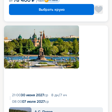
78 400
₽
от
/чел
+1 000
Выбрать круиз
21:00
30 июня 2027
ср
8
дн
/
7
нч
08:00
07 июля 2027
ср
А.С. Попов