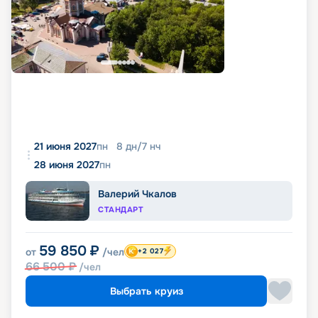
21 июня 2027
пн
8
дн
/
7
нч
28 июня 2027
пн
Валерий Чкалов
СТАНДАРТ
59 850
₽
от
/чел
+2 027
66 500
₽
/чел
Выбрать круиз