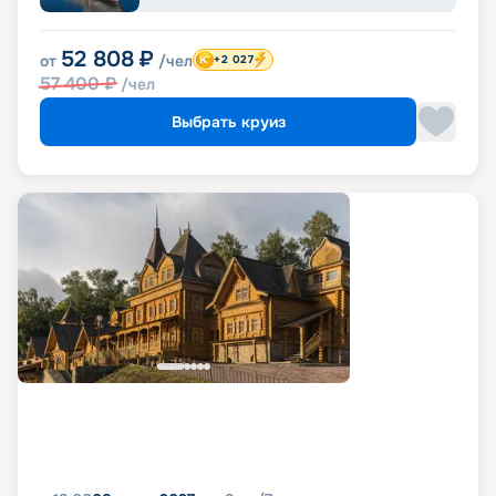
52 808
₽
от
/чел
+2 027
57 400
₽
/чел
Выбрать круиз