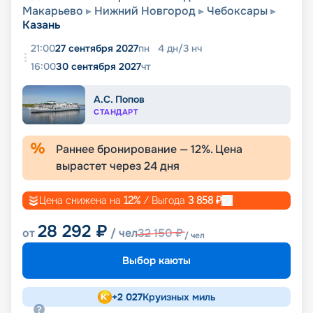
Макарьево
Нижний Новгород
Чебоксары
Казань
21:00
27 сентября 2027
пн
4
дн
/
3
нч
16:00
30 сентября 2027
чт
А.С. Попов
СТАНДАРТ
Раннее бронирование —
12
%. Цена
вырастет через
24
дня
Цена снижена на
12
%
/ Выгода
3 858
₽
28 292
₽
от
/ чел
32 150
₽
/ чел
Выбор каюты
+
2 027
Круизных миль