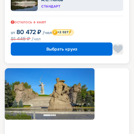
СТАНДАРТ
ОСТАЛОСЬ
6
КАЮТ
80 472
₽
от
/чел
+2 027
91 445
₽
/чел
Выбрать круиз