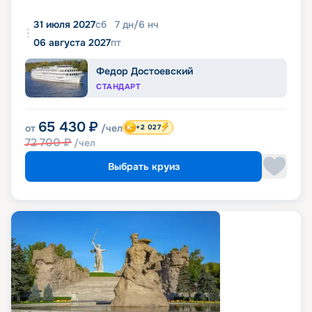
31 июля 2027
сб
7
дн
/
6
нч
06 августа 2027
пт
Федор Достоевский
СТАНДАРТ
65 430
₽
от
/чел
+2 027
72 700
₽
/чел
Выбрать круиз