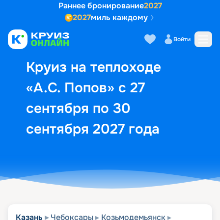
Раннее бронирование
2027
2027
миль каждому
Описание
Выбор кают
Маршрут и экск
Войти
Круиз на теплоходе
«А.С. Попов» с 27
сентября по 30
сентября 2027 года
Казань
Чебоксары
Козьмодемьянск