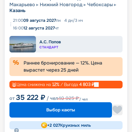
Макарьево
Нижний Новгород
Чебоксары
Казань
21:00
09 августа 2027
пн
4
дн
/
3
нч
16:00
12 августа 2027
чт
А.С. Попов
СТАНДАРТ
Раннее бронирование —
12
%. Цена
вырастет через
25
дней
Цена снижена на
12
%
/ Выгода
4 803
₽
35 222
₽
от
/ чел
40 025
₽
/ чел
Выбор каюты
+
2 027
Круизных миль