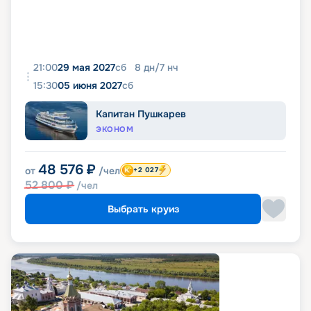
21:00
29 мая 2027
сб
8
дн
/
7
нч
15:30
05 июня 2027
сб
Капитан Пушкарев
ЭКОНОМ
48 576
₽
от
/чел
+2 027
52 800
₽
/чел
Выбрать круиз