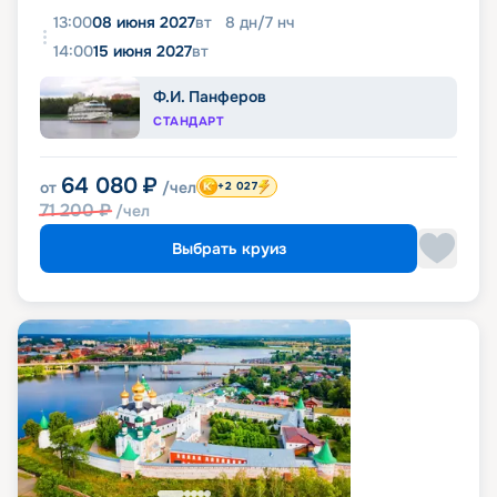
13:00
08 июня 2027
вт
8
дн
/
7
нч
14:00
15 июня 2027
вт
Ф.И. Панферов
СТАНДАРТ
64 080
₽
от
/чел
+2 027
71 200
₽
/чел
Выбрать круиз