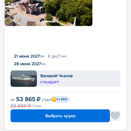
21 июня 2027
пн
8
дн
/
7
нч
28 июня 2027
пн
Валерий Чкалов
СТАНДАРТ
53 865
₽
от
/чел
+1 000
59 850
₽
/чел
Выбрать круиз