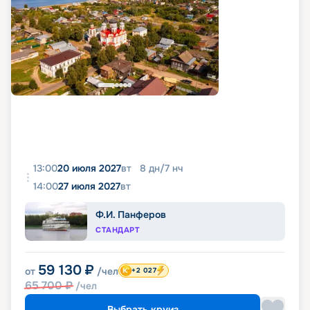
13:00
20 июля 2027
вт
8
дн
/
7
нч
14:00
27 июля 2027
вт
Ф.И. Панферов
СТАНДАРТ
59 130
₽
от
/чел
+2 027
65 700
₽
/чел
Выбрать круиз