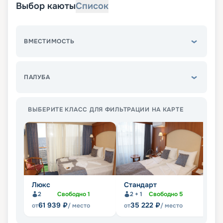
Выбор каюты
Список
ВМЕСТИМОСТЬ
ПАЛУБА
ВЫБЕРИТЕ КЛАСС ДЛЯ ФИЛЬТРАЦИИ НА КАРТЕ
Люкс
Стандарт
П
2
Свободно
1
2 + 1
Свободно
5
Не
61 939
₽
35 222
₽
от
/ место
от
/ место