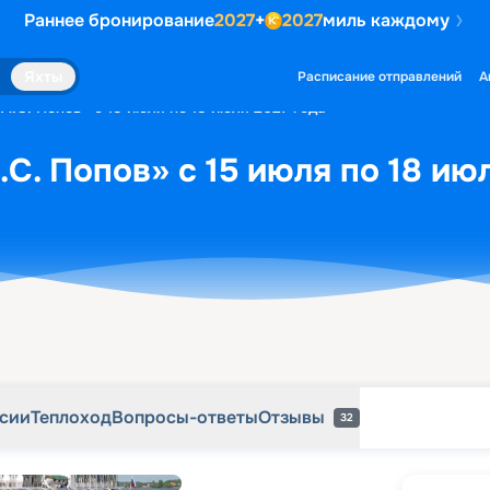
Раннее бронирование
2027
+
2027
миль каждому
рсии
Теплоход
Вопросы-ответы
Отзывы
32
Яхты
Расписание отправлений
А
А.С. Попов» с 15 июля по 18 июля 2027 года
С. Попов» с 15 июля по 18 ию
рсии
Теплоход
Вопросы-ответы
Отзывы
32