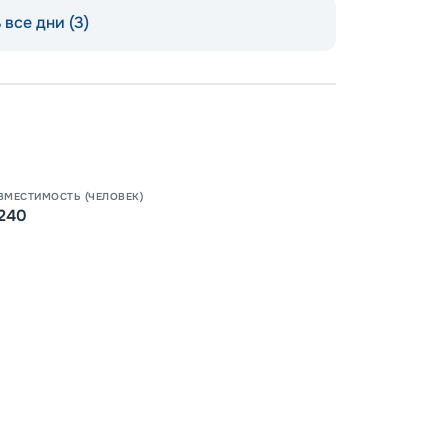
все дни (3)
Допо
Как пол
-
100
%
Скидк
ВМЕСТИМОСТЬ (ЧЕЛОВЕК)
240
-
5
%
о
Скидк
Пишит