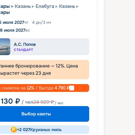
сары
Казань
Елабуга
Казань
сары
5 июля 2027
чт
4
дн
/
3
нч
18 июля 2027
вс
А.С. Попов
СТАНДАРТ
Раннее бронирование —
12
%. Цена
вырастет через
23
дня
 снижена на
12
%
/ Выгода
4 790
₽
 130
₽
/ чел
39 920
₽
/ чел
Выбор каюты
+
2 027
Круизных миль