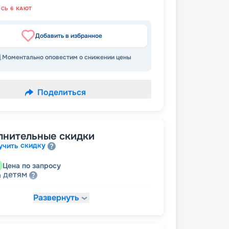
ОСЬ
6
КАЮТ
Добавить в избранное
Моментально оповестим о снижении цены
Поделиться
лнительные скидки
скидку
учить
Цена по запросу
детям
а
Развернуть
37 924
₽
/ турист
т
пенсионерам
а