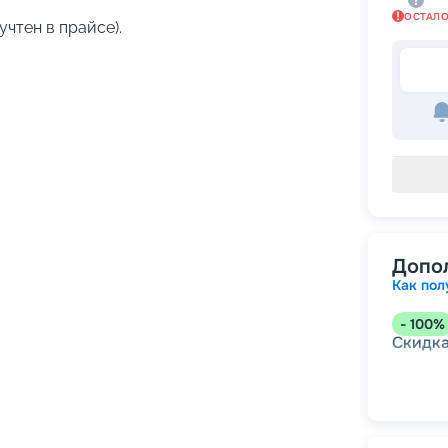
ОСТАЛ
учтен в прайсе).
Допо
Как пол
-
100
%
Скидк
-
5
%
о
Скидк