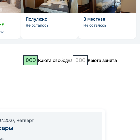
Полулюкс
3 местная
о
5
Не осталось
Не осталось
сто
000
000
Каюта свободна
Каюта занята
Чебок
Чебок
12:00
1
07.2027
,
Четверг
00:30
сары
ИЕ