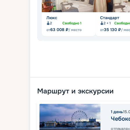
Люкс
Стандарт
2
Свободно
1
2 + 1
Свободн
63 008
₽
35 130
₽
от
/ место
от
/ ме
Маршрут и экскурсии
1
день
15.
Чебок
ОТПРАВЛЕН