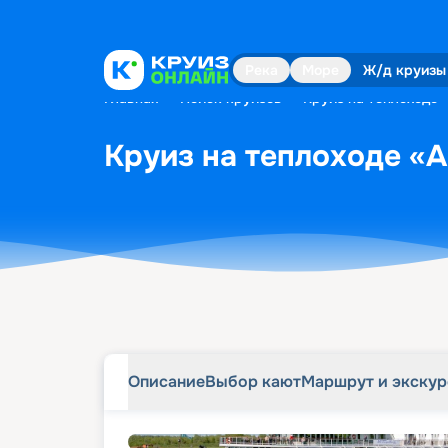
Описание
Выбор кают
Маршрут и экску
Река
Море
Ж/д круизы
Главная
•
Поиск круизов
•
Круиз на теплоходе «
Круиз на теплоходе «А.
Описание
Выбор кают
Маршрут и экску