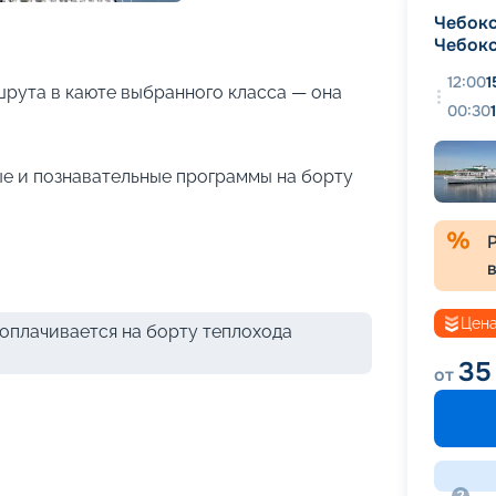
+
13
фотографий
Чебок
Чебок
12:00
1
рута в каюте выбранного класса — она
00:30
е и познавательные программы на борту
Цена
оплачивается на борту теплохода
35
от