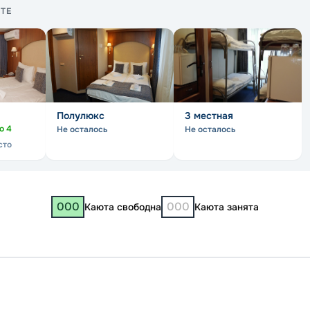
ТЕ
Полулюкс
3 местная
но
4
Не осталось
Не осталось
сто
000
000
Каюта свободна
Каюта занята
Чебок