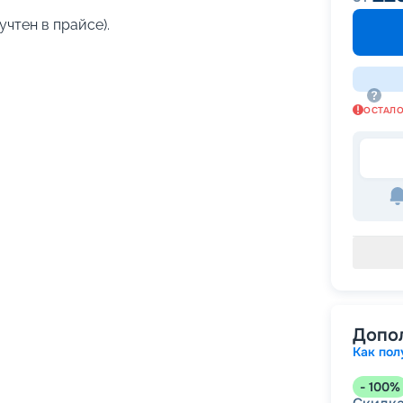
учтен в прайсе).
ОСТАЛ
Допо
Как пол
-
100
%