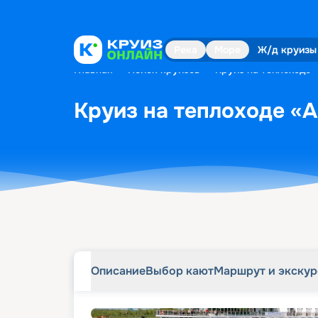
Описание
Выбор кают
Маршрут и экску
Река
Море
Ж/д круизы
Главная
•
Поиск круизов
•
Круиз на теплоходе «
Круиз на теплоходе «А
Описание
Выбор кают
Маршрут и экску