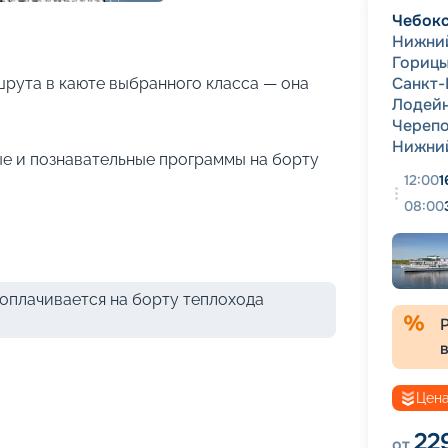
+
15
фотографий
Чебок
Нижни
Гориц
Санкт-
рута в каюте выбранного класса — она
Лодей
Череп
Нижни
е и познавательные программы на борту
12:00
1
08:00
оплачивается на борту теплохода
Цена
22
от