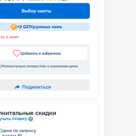
/ чел
Выбор каюты
+
2 027
Круизных миль
ОСЬ
5
КАЮТ
Добавить в избранное
Моментально оповестим о снижении цены
Поделиться
лнительные скидки
скидку
учить
Цена по запросу
детям