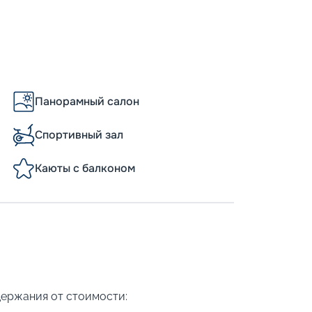
-
5
%
о
Скидк
Пишит
Панорамный салон
Спортивный зал
Каюты с балконом
держания от стоимости: