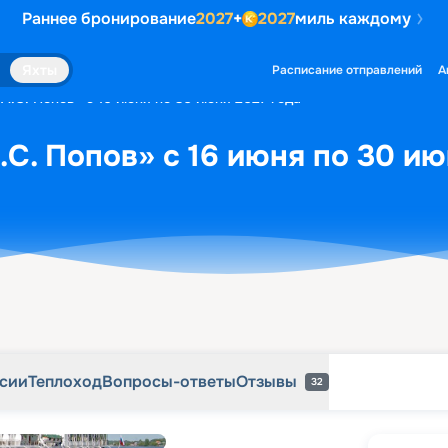
Раннее бронирование
2027
+
2027
миль каждому
рсии
Теплоход
Вопросы-ответы
Отзывы
32
Яхты
Расписание отправлений
А
А.С. Попов» с 16 июня по 30 июня 2027 года
.С. Попов» с 16 июня по 30 ию
рсии
Теплоход
Вопросы-ответы
Отзывы
32