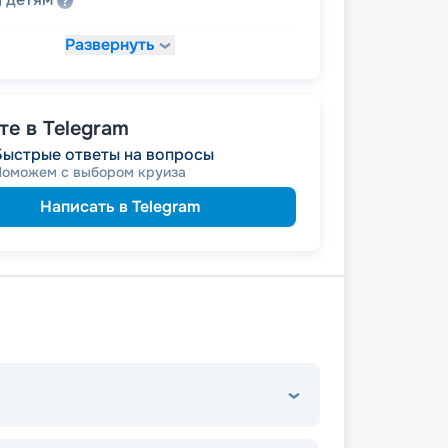
а
Развернуть
247 390
₽
/ турист
т
пенсионерам
а
е в Telegram
Быстрые ответы на вопросы
Поможем с выбором круиза
Написать в Telegram