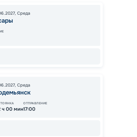
Нижни
Гориц
06.2027
,
Среда
Санкт-
сары
Лодей
Череп
ИЕ
Нижни
12:00
1
08:00
06.2027
,
Среда
одемьянск
СТОЯНКА
ОТПРАВЛЕНИЕ
2 ч 00 мин
17:00
Цена
22
от