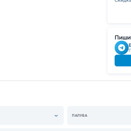
Скидк
-
5
%
о
Скидк
Пишит
ПАЛУБА