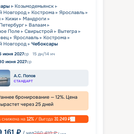
сары
Козьмодемьянск
й Новгород
Кострома
Ярославль
ы
Кижи
Мандроги
Петербург
Валаам
ное Поле
Свирьстрой
Вытегра
овец
Ярославль
Кострома
й Новгород
Чебоксары
6 июня 2027
ср
15
дн
/
14
нч
30 июня 2027
ср
А.С. Попов
СТАНДАРТ
Раннее бронирование —
12
%. Цена
вырастет через
25
дней
 снижена на
12
%
/ Выгода
31 249
₽
9 161
₽
/ чел
260 410
₽