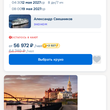
04:30
12 мая 2027
ср
8
дн
/
7
нч
08:00
19 мая 2027
ср
Александр Свешников
ЭКОНОМ
ОСТАЛОСЬ
8
КАЮТ
56 972
₽
от
/чел
+2 027
64 740
₽
/чел
Выбрать круиз