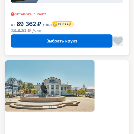
ОСТАЛОСЬ
5
КАЮТ
69 362
₽
от
/чел
+2 027
78 820
₽
/чел
Выбрать круиз