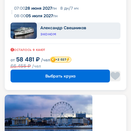
07:00
28 июня 2027
пн
8
дн
/
7
нч
08:00
05 июля 2027
пн
Александр Свешников
ЭКОНОМ
ОСТАЛОСЬ
9
КАЮТ
58 481
₽
от
/чел
+2 027
66 455
₽
/чел
Выбрать круиз