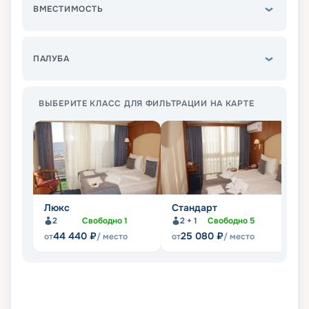
ВМЕСТИМОСТЬ
ПАЛУБА
ВЫБЕРИТЕ КЛАСС ДЛЯ ФИЛЬТРАЦИИ НА КАРТЕ
Люкс
Стандарт
П
2
Свободно
1
2 + 1
Свободно
5
Не
44 440
₽
25 080
₽
от
/ место
от
/ место