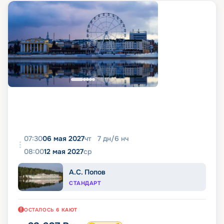
07:30
06 мая 2027
чт
7
дн
/
6
нч
08:00
12 мая 2027
ср
А.С. Попов
СТАНДАРТ
ОСТАЛОСЬ
6
КАЮТ