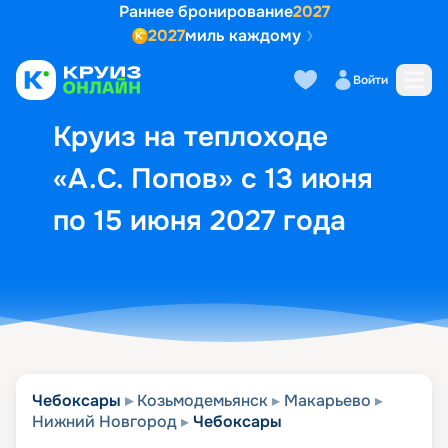
Раннее бронирование
2027
2027
миль каждому
Описание
Выбор кают
Маршрут и экск
Войти
Круиз на теплоходе
«А.С. Попов» с 13 июня
по 15 июня 2027 года
Чебоксары
Козьмодемьянск
Макарьево
Нижний Новгород
Чебоксары