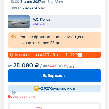
13:00
13 июня 2027
вс
3
дн
/
2
нч
08:00
15 июня 2027
вт
А.С. Попов
СТАНДАРТ
Раннее бронирование —
12
%. Цена
вырастет через
23
дня
Цена снижена на
12
%
/ Выгода
3 420
₽
25 080
₽
от
/ чел
28 500
₽
/ чел
Выбор каюты
+
2 027
Круизных миль
ОСТАЛОСЬ
6
КАЮТ