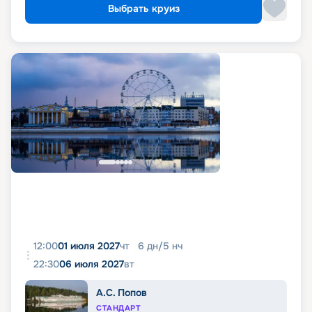
Выбрать круиз
12:00
01 июля 2027
чт
6
дн
/
5
нч
22:30
06 июля 2027
вт
А.С. Попов
СТАНДАРТ