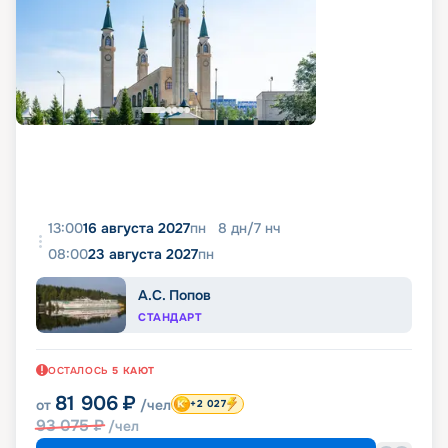
13:00
16 августа 2027
пн
8
дн
/
7
нч
08:00
23 августа 2027
пн
А.С. Попов
СТАНДАРТ
ОСТАЛОСЬ
5
КАЮТ
81 906
₽
от
/чел
+2 027
93 075
₽
/чел