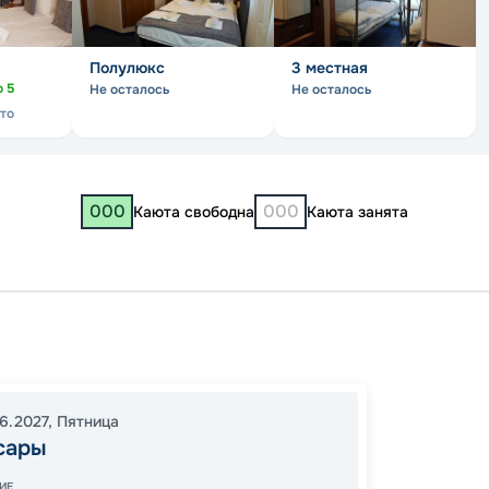
Полулюкс
3 местная
о
5
Не осталось
Не осталось
сто
000
000
Каюта свободна
Каюта занята
Чебок
Казань
08:30
06.2027
,
Пятница
сары
09:00
ИЕ