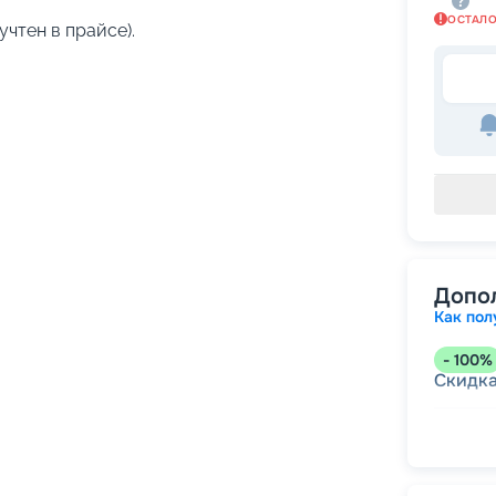
ОСТАЛ
учтен в прайсе).
Допо
Как пол
-
100
%
Скидк
-
5
%
о
Скидк