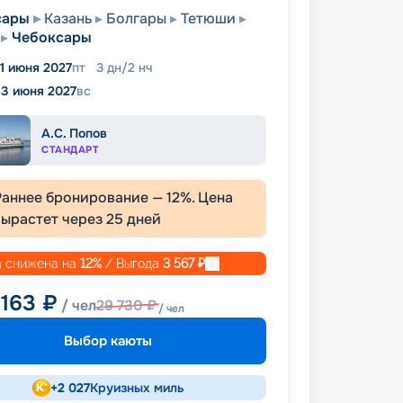
сары
Казань
Болгары
Тетюши
Чебоксары
11 июня 2027
пт
3
дн
/
2
нч
13 июня 2027
вс
А.С. Попов
СТАНДАРТ
Раннее бронирование —
12
%. Цена
вырастет через
25
дней
 снижена на
12
%
/ Выгода
3 567
₽
 163
₽
/ чел
29 730
₽
/ чел
Выбор каюты
+
2 027
Круизных миль