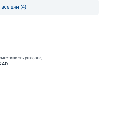
все дни (4)
Допо
Как пол
-
100
%
Скидк
ВМЕСТИМОСТЬ (ЧЕЛОВЕК)
240
-
5
%
о
Скидк
Пишит