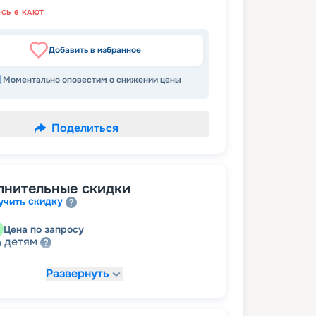
ОСЬ
6
КАЮТ
Добавить в избранное
Моментально оповестим о снижении цены
Поделиться
лнительные скидки
скидку
учить
Цена по запросу
детям
а
Развернуть
28 244
₽
/ турист
т
пенсионерам
а