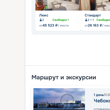
Люкс
Стандарт
2
Свободно
1
2 + 1
Свободн
45 523
₽
26 163
₽
от
/ место
от
/ ме
Маршрут и экскурсии
1
день
11.
Чебок
ОТПРАВЛЕН