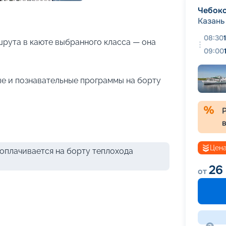
+
17
фотографий
Чебок
Казань
08:30
рута в каюте выбранного класса — она
09:00
е и познавательные программы на борту
Цена
оплачивается на борту теплохода
26
от