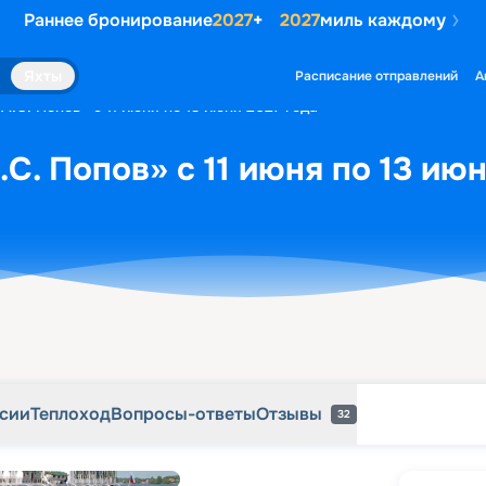
Раннее бронирование
2027
+
2027
миль каждому
рсии
Теплоход
Вопросы-ответы
Отзывы
32
Яхты
Расписание отправлений
А
А.С. Попов» с 11 июня по 13 июня 2027 года
С. Попов» с 11 июня по 13 июн
рсии
Теплоход
Вопросы-ответы
Отзывы
32