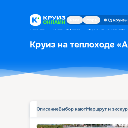
Описание
Выбор кают
Маршрут и экску
Река
Море
Ж/д круизы
Главная
•
Поиск круизов
•
Круиз на теплоходе «
Круиз на теплоходе «А.
Описание
Выбор кают
Маршрут и экску