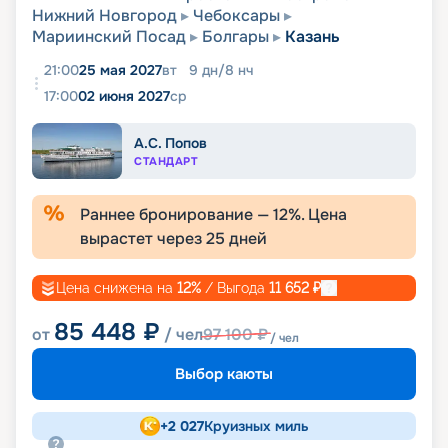
Нижний Новгород
Чебоксары
Мариинский Посад
Болгары
Казань
21:00
25 мая 2027
вт
9
дн
/
8
нч
17:00
02 июня 2027
ср
А.С. Попов
СТАНДАРТ
Раннее бронирование —
12
%. Цена
вырастет через
25
дней
Цена снижена на
12
%
/ Выгода
11 652
₽
85 448
₽
от
/ чел
97 100
₽
/ чел
Выбор каюты
+
2 027
Круизных миль