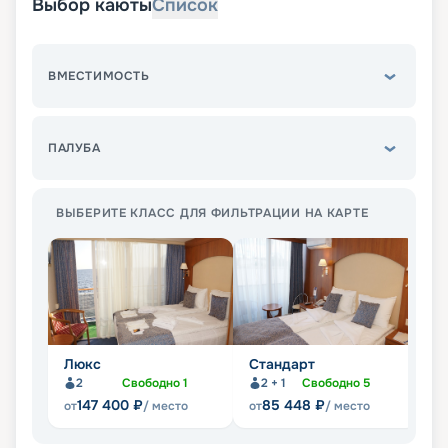
Выбор каюты
Список
ВМЕСТИМОСТЬ
ПАЛУБА
ВЫБЕРИТЕ КЛАСС ДЛЯ ФИЛЬТРАЦИИ НА КАРТЕ
Люкс
Стандарт
П
2
Свободно
1
2 + 1
Свободно
5
Не
147 400
₽
85 448
₽
от
/ место
от
/ место