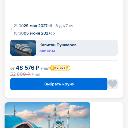
21:00
29 мая 2027
сб
8
дн
/
7
нч
15:30
05 июня 2027
сб
Капитан Пушкарев
ЭКОНОМ
48 576
₽
от
/чел
+2 027
52 800
₽
/чел
Выбрать круиз