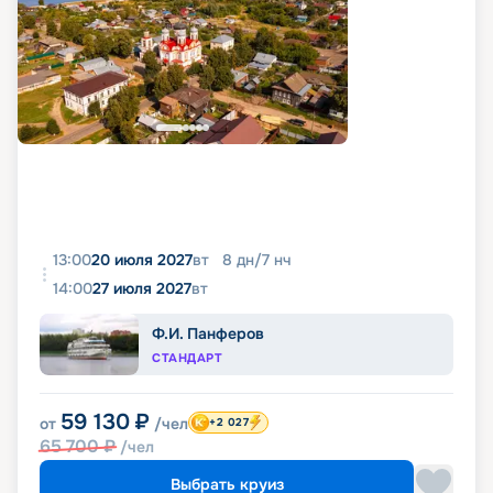
13:00
20 июля 2027
вт
8
дн
/
7
нч
14:00
27 июля 2027
вт
Ф.И. Панферов
СТАНДАРТ
59 130
₽
от
/чел
+2 027
65 700
₽
/чел
Выбрать круиз