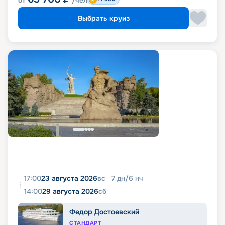
от
/чел
Выбрать круиз
17:00
23 августа 2026
вс
7
дн
/
6
нч
14:00
29 августа 2026
сб
Федор Достоевский
СТАНДАРТ