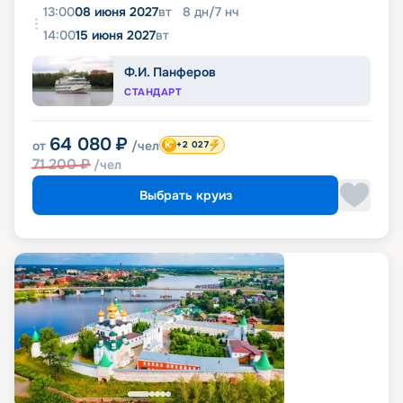
13:00
08 июня 2027
вт
8
дн
/
7
нч
14:00
15 июня 2027
вт
Ф.И. Панферов
СТАНДАРТ
64 080
₽
от
/чел
+2 027
71 200
₽
/чел
Выбрать круиз