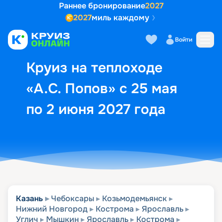
Раннее бронирование
2027
2027
миль каждому
Описание
Выбор кают
Маршрут и экск
Войти
Круиз на теплоходе
«А.С. Попов» с 25 мая
по 2 июня 2027 года
Казань
Чебоксары
Козьмодемьянск
Нижний Новгород
Кострома
Ярославль
Углич
Мышкин
Ярославль
Кострома