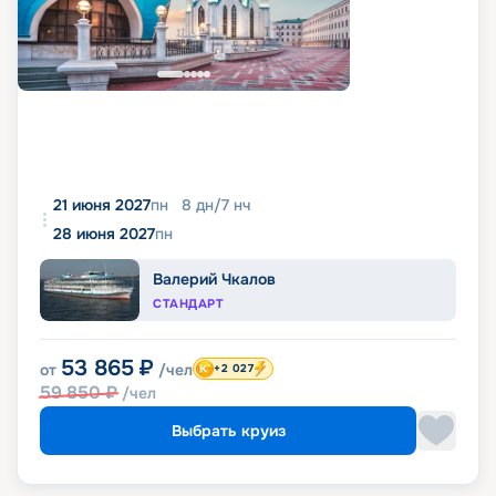
21 июня 2027
пн
8
дн
/
7
нч
28 июня 2027
пн
Валерий Чкалов
СТАНДАРТ
53 865
₽
от
/чел
+2 027
59 850
₽
/чел
Выбрать круиз