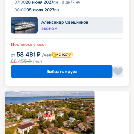
07:00
28 июня 2027
пн
8
дн
/
7
нч
08:00
05 июля 2027
пн
Александр Свешников
ЭКОНОМ
ОСТАЛОСЬ
9
КАЮТ
58 481
₽
от
/чел
+2 027
66 455
₽
/чел
Выбрать круиз