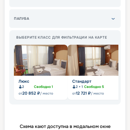
ПАЛУБА
ВЫБЕРИТЕ КЛАСС ДЛЯ ФИЛЬТРАЦИИ НА КАРТЕ
Люкс
Стандарт
П
2
Свободно
1
2 + 1
Свободно
5
Не
20 852
₽
12 721
₽
от
/ место
от
/ место
Схема кают доступна в модальном окне