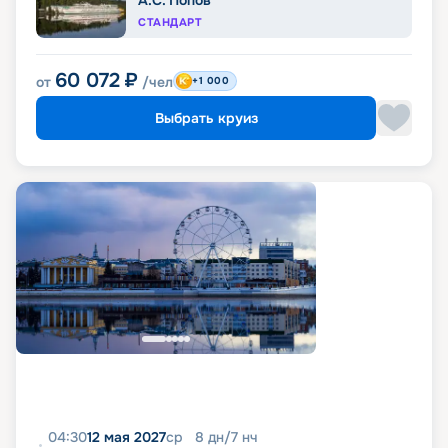
А.С. Попов
СТАНДАРТ
60 072
₽
от
/чел
+1 000
Выбрать круиз
04:30
12 мая 2027
ср
8
дн
/
7
нч