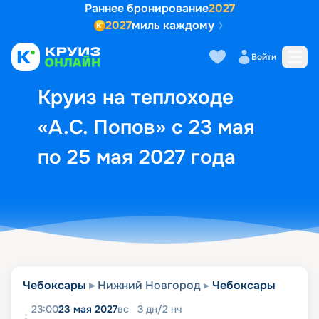
Раннее бронирование
2027
2027
миль каждому
Описание
Выбор кают
Маршрут и экск
Войти
Круиз на теплоходе
«А.С. Попов» с 23 мая
по 25 мая 2027 года
Чебоксары
Нижний Новгород
Чебоксары
23:00
23 мая 2027
вс
3
дн
/
2
нч