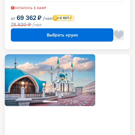
ОСТАЛОСЬ
5
КАЮТ
69 362
₽
от
/чел
+2 027
78 820
₽
/чел
Выбрать круиз