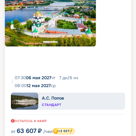
07:30
06 мая 2027
чт
7
дн
/
6
нч
08:00
12 мая 2027
ср
А.С. Попов
СТАНДАРТ
ОСТАЛОСЬ
6
КАЮТ
63 607
₽
от
/чел
+2 027