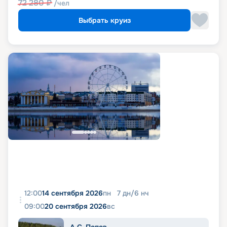
72 280
₽
/чел
Выбрать круиз
12:00
14 сентября 2026
пн
7
дн
/
6
нч
09:00
20 сентября 2026
вс