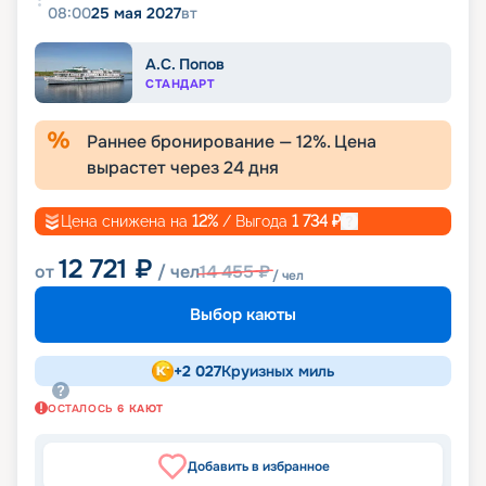
08:00
25 мая 2027
вт
А.С. Попов
СТАНДАРТ
Раннее бронирование —
12
%. Цена
вырастет через
24
дня
Цена снижена на
12
%
/ Выгода
1 734
₽
12 721
₽
от
/ чел
14 455
₽
/ чел
Выбор каюты
+
2 027
Круизных миль
ОСТАЛОСЬ
6
КАЮТ
Добавить в избранное