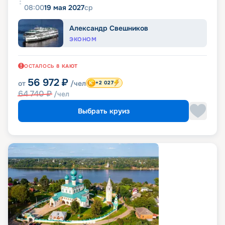
08:00
19 мая 2027
ср
Александр Свешников
ЭКОНОМ
ОСТАЛОСЬ
8
КАЮТ
56 972
₽
от
/чел
+2 027
64 740
₽
/чел
Выбрать круиз